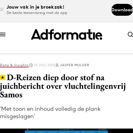
Jouw vak in je broekzak!
Download
De beste leeservaring met de app
Abonneer nu
Abonneer nu
Data & Insights
15 JULI 2016
JASPER MULDER
Log in
D-Reizen diep door stof na
juichbericht over vluchtelingenvrij
Samos
Download de app
Volg het laatste nieuws via de Adformatie
'Met toon en inhoud volledig de plank
Nieuws app
misgeslagen'