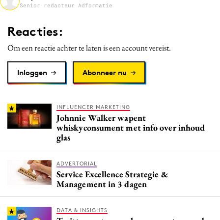
Senior redacteur Adformatie
Media
Merkstrategie
Reacties:
PR
Om een reactie achter te laten is een account vereist.
Programmatic
Purpose Marketing
Inloggen
Abonneer nu
Reputatie & crisis
INFLUENCER MARKETING
Johnnie Walker wapent
whiskyconsument met info over inhoud
glas
ADVERTORIAL
Service Excellence Strategie &
Management in 3 dagen
DATA & INSIGHTS