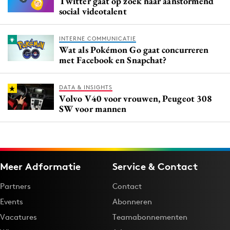
Twitter gaat op zoek naar aanstormend
social videotalent
INTERNE COMMUNICATIE
Wat als Pokémon Go gaat concurreren
met Facebook en Snapchat?
DATA & INSIGHTS
Volvo V40 voor vrouwen, Peugeot 308
SW voor mannen
Meer Adformatie
Service & Contact
Partners
Contact
Events
Abonneren
Vacatures
Teamabonnementen