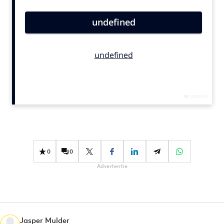
Bureaus
Campagnes
Carriere
Contentmarketing
Craft
Customer Experience
Data & Insights
Design
Digital transformation
Diversiteit
0
0
Effectiviteit
Advertentie
Gedragsverandering
Influencer marketing
Interne communicatie
Martech
Jasper Mulder