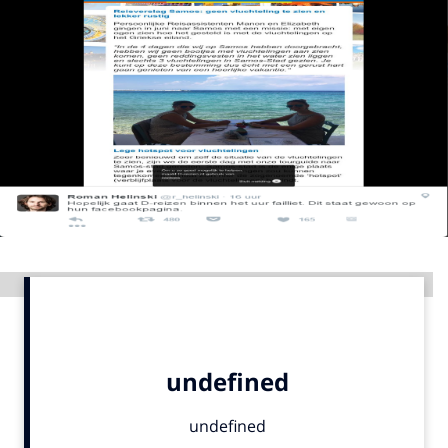
Menu
Home
9 sept: GenAI-training
12 nov: MarketingLive!
Adverteren
Events
Opleidingen
Advertentie
Vacatures
Academy
Partners
Topics
Artificial Intelligence