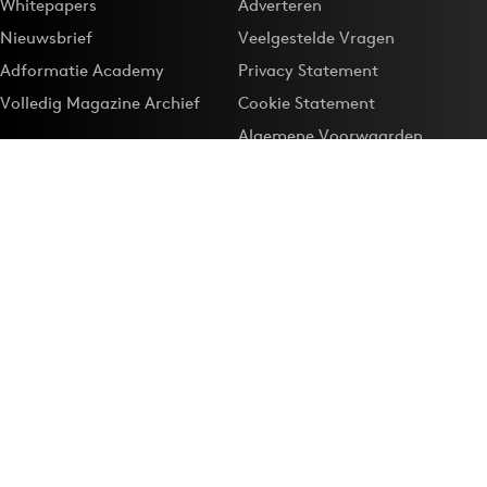
Whitepapers
Adverteren
Nieuwsbrief
Veelgestelde Vragen
Adformatie Academy
Privacy Statement
Volledig Magazine Archief
Cookie Statement
Algemene Voorwaarden
Onze app
Maak Adformatie.nl je
Google-favoriet
Privacyinstellingen
Download de
Adformatie Nieuws App