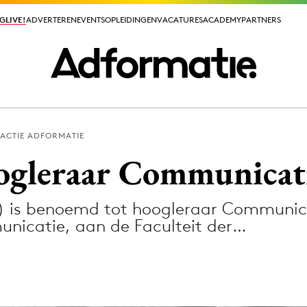
GLIVE!
GLIVE!
ADVERTEREN
ADVERTEREN
EVENTS
EVENTS
OPLEIDINGEN
OPLEIDINGEN
VACATURES
VACATURES
ACADEMY
ACADEMY
PARTNERS
PARTNERS
ACTIE ADFORMATIE
ieuws app
ogleraar Communicat
4) is benoemd tot hoogleraar Communic
unicatie, aan de Faculteit der…
Media
ormation
Merkstrategie
PR