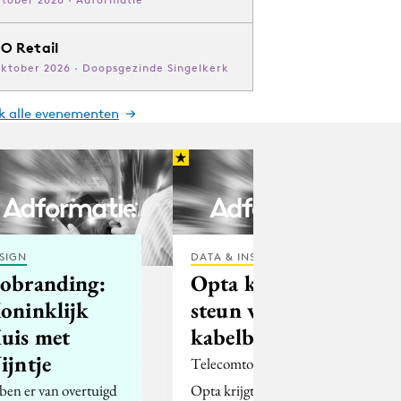
O Retail
oktober 2026 · Doopsgezinde Singelkerk
jk alle evenementen
SIGN
DATA & INSIGHTS
obranding:
Opta krijgt
oninklijk
steun voor
uis met
kabelbesluit
ijntje
Telecomtoezichthouder
 ben er van overtuigd
Opta krijgt in zijn strijd