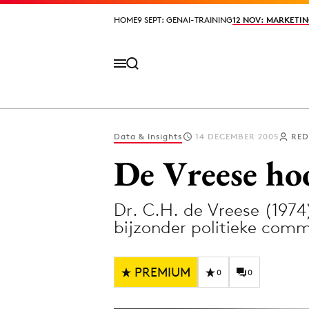
HOME
HOME
9 SEPT: GENAI-TRAINING
9 SEPT: GENAI-TRAINING
12 NOV: MARKETIN
12 NOV: MARKETIN
Data & Insights
14 DECEMBER 2005
RED
Volg het laatste nieuws via de Adformatie N
De Vreese ho
Dr. C.H. de Vreese (197
Topics
bijzonder politieke comm
Artificial Intelligence
Design
Bureaus
Digital transf
PREMIUM
0
0
Campagnes
Diversiteit