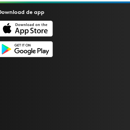
Download de
app