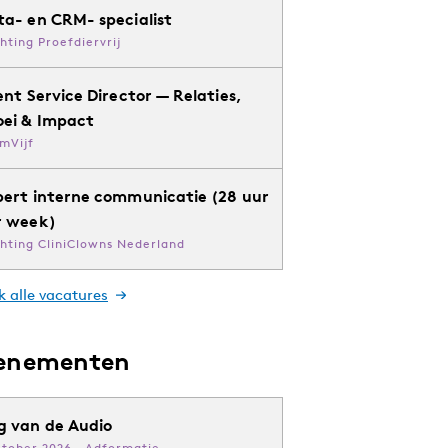
ta- en CRM- specialist
chting Proefdiervrij
ent Service Director — Relaties,
oei & Impact
mVijf
pert interne communicatie (28 uur
r week)
chting CliniClowns Nederland
k alle vacatures
enementen
g van de Audio
ktober 2026 · Adformatie