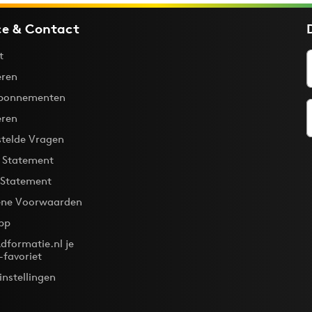
ce & Contact
t
ren
bonnementen
eren
stelde Vragen
y Statement
 Statement
ne Voorwaarden
pp
dformatie.nl je
-favoriet
instellingen