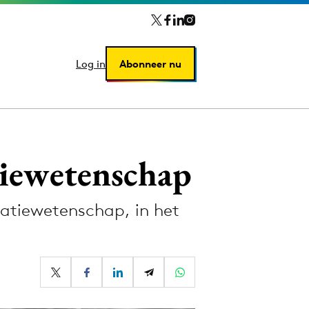
Log in
Log in
Abonneer nu
Abonneer nu
iewetenschap
atiewetenschap, in het