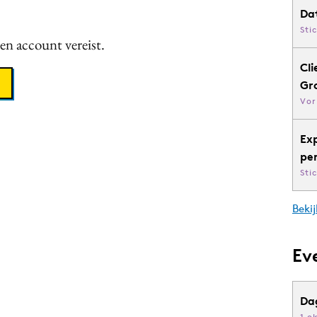
Da
Sti
een account vereist.
Cli
Gr
Vor
Ex
pe
Sti
Bekij
Ev
Da
1 o