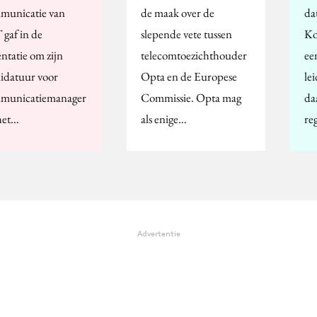
unicatie van
de maak over de
da
gaf in de
slepende vete tussen
Ko
ntatie om zijn
telecomtoezichthouder
ee
idatuur voor
Opta en de Europese
le
municatiemanager
Commissie. Opta mag
da
het…
als enige…
re
Advertentie