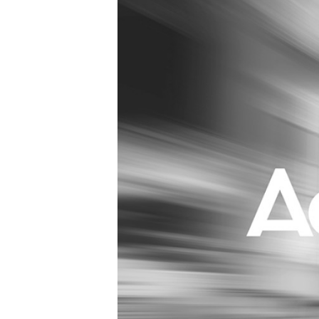
Carriere
Effectiviteit
Contentmarketing
Gedragsverand
Craft
Influencer mar
Customer Experience
Interne commu
Data & Insights
Martech