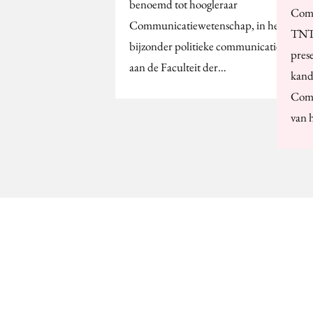
benoemd tot hoogleraar
Comm
Communicatiewetenschap, in het
TNT 
bijzonder politieke communicatie,
prese
aan de Faculteit der…
kand
Com
van 