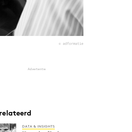
© adformatie
Advertentie
relateerd
DATA & INSIGHTS