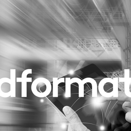
Programmatic
ering
Purpose Marketing
keting
Reputatie & crisis
nicatie