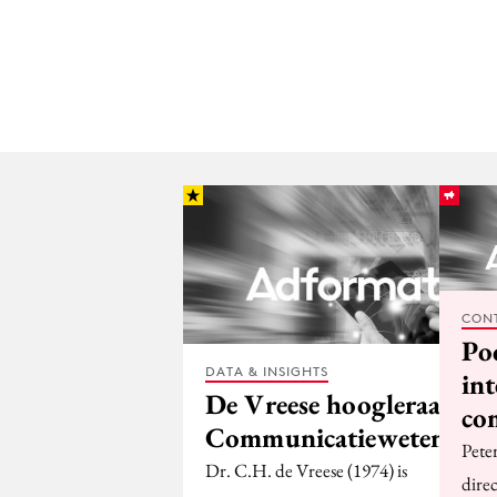
CON
Po
DATA & INSIGHTS
in
De Vreese hoogleraar
co
Communicatiewetensch
Pete
Dr. C.H. de Vreese (1974) is
dire