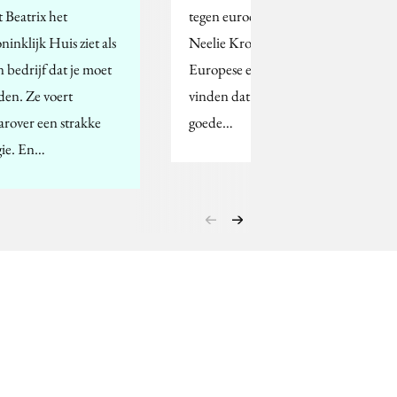
t Beatrix het
tegen eurocommissaris
ninklijk Huis ziet als
Neelie Kroes steun van
n bedrijf dat je moet
Europese experts. Zij
iden. Ze voert
vinden dat Opta
arover een strakke
goede…
gie. En…