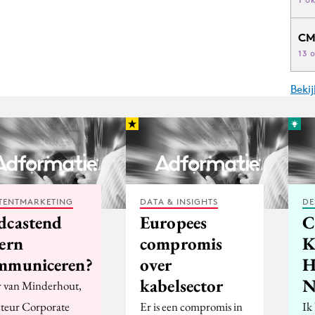
CM
13 
Beki
TENTMARKETING
DATA & INSIGHTS
DE
dcastend
Europees
C
tern
compromis
K
mmuniceren?
over
H
ap
kabelsector
N
r van Minderhout,
cteur Corporate
Er is een compromis in
Ik