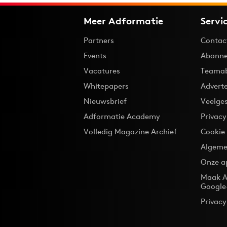
Meer Adformatie
Servi
Partners
Contac
Events
Abonne
Vacatures
Teama
Whitepapers
Advert
Nieuwsbrief
Veelge
Adformatie Academy
Privac
Volledig Magazine Archief
Cookie
Algeme
Onze a
Maak A
Google
Privacy