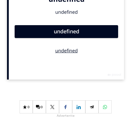
Bureaus
Campagnes
Carriere
Contentmarketing
Craft
Customer Experience
Data & Insights
Design
Digital transformation
Diversiteit
Effectiviteit
Gedragsverandering
0
0
Influencer marketing
Advertentie
Interne communicatie
Martech