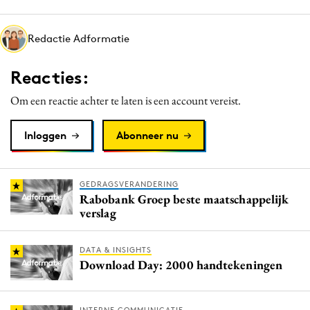
Media
Merkstrategie
Redactie Adformatie
PR
Reacties:
Programmatic
Purpose Marketing
Om een reactie achter te laten is een account vereist.
Reputatie & crisis
Inloggen
Abonneer nu
GEDRAGSVERANDERING
Rabobank Groep beste maatschappelijk
verslag
DATA & INSIGHTS
Download Day: 2000 handtekeningen