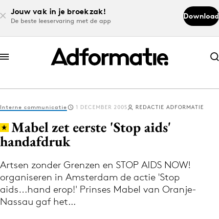
Jouw vak in je broekzak!
Download
De beste leeservaring met de app
Abonneer nu
Abonneer nu
Interne communicatie
1 DECEMBER 2005
REDACTIE ADFORMATIE
Log in
Mabel zet eerste 'Stop aids'
handafdruk
Download de app
Volg het laatste nieuws via de Adformatie
Artsen zonder Grenzen en STOP AIDS NOW!
organiseren in Amsterdam de actie 'Stop
Nieuws app
aids...hand erop!' Prinses Mabel van Oranje-
Nassau gaf het…