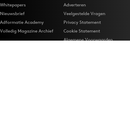
Whitepapers
Adverteren
Nieuwsbrief
Veelgestelde Vragen
Adformatie Academy
Privacy Statement
Volledig Magazine Archief
Cookie Statement
Algemene Voorwaarden
Onze app
Maak Adformatie.nl je
Google-favoriet
Privacyinstellingen
Download de
Adformatie Nieuws App