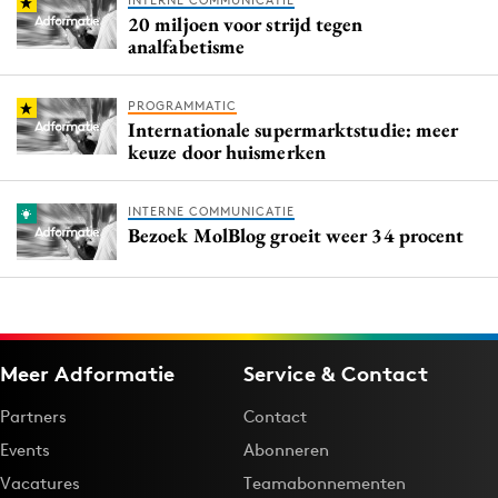
INTERNE COMMUNICATIE
20 miljoen voor strijd tegen
analfabetisme
PROGRAMMATIC
Internationale supermarktstudie: meer
keuze door huismerken
INTERNE COMMUNICATIE
Bezoek MolBlog groeit weer 34 procent
Meer Adformatie
Service & Contact
Partners
Contact
Events
Abonneren
Vacatures
Teamabonnementen