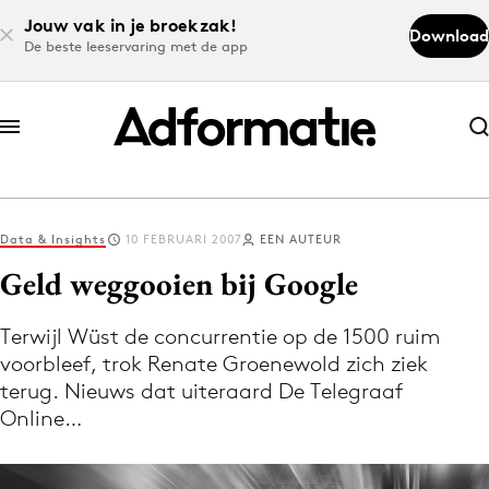
Jouw vak in je broekzak!
Download
De beste leeservaring met de app
Abonneer nu
Abonneer nu
Data & Insights
10 FEBRUARI 2007
EEN AUTEUR
Log in
Geld weggooien bij Google
Terwijl Wüst de concurrentie op de 1500 ruim
Download de app
voorbleef, trok Renate Groenewold zich ziek
Volg het laatste nieuws via de Adformatie
terug. Nieuws dat uiteraard De Telegraaf
Nieuws app
Online…