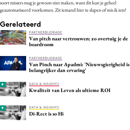
soort missers mag je gewoon niet maken, want dit kun je geheel
Media
geautomatiseerd voorkomen. Zit iemand hier te slapen of mis ik iets?
Merkstrategie
Gerelateerd
PR
Programmatic
PARTNERBIJDRAGE
Van pitch naar vertrouwen: zo overtuig je de
Purpose Marketing
boardroom
Reputatie & crisis
PARTNERBIJDRAGE
Van Pinch naar Apadmi: 'Nieuwsgierigheid is
belangrijker dan ervaring'
DATA & INSIGHTS
Kwaliteit van Leven als ultieme ROI
DATA & INSIGHTS
Di-Rect is so Hi