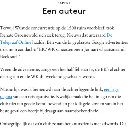
EXPERT
Bureaus
Een auteur
Campagnes
Carriere
Terwijl Wüst de concurrentie op de 1500 ruim voorbleef, trok
Contentmarketing
Renate Groenewold zich ziek terug. Nieuws dat uiteraard
De
Craft
Telegraaf Online
haalde. Eén van de bijgeplaatste Google advertenties
Customer Experience
trok mijn aandacht: "EK/WK schaatsen zien? Januari schaatsmaand.
Boek snel."
Data & Insights
Design
Vreemde advertentie, aangezien het half februari is, de EK's al achter
Digital transformation
de rug zijn en de WK dit weekend geschaatst wordt.
Diversiteit
Natuurlijk was ik benieuwd naar de achterliggende link,
een lege
Effectiviteit
pagina
van een reisorganisatie. Kwalijke zaak die het imago van die
Gedragsverandering
club niet ten goede komt, bovendien per klik geld kost en van in het
Influencer marketing
beste geval een beetje bijdraagt aan naamsbekendheid.
Interne communicatie
Onbegrijpelijk dat zo'n club zo aan het knutselen is met adwords. Dit
Martech