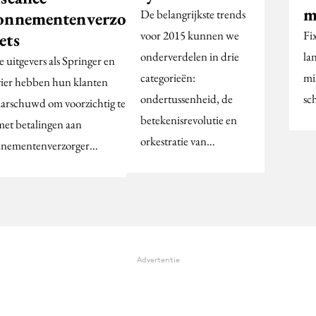
m
De belangrijkste trends
onnementenverzorger
voor 2015 kunnen we
Fi
ets
onderverdelen in drie
la
 uitgevers als Springer en
categorieën:
mi
vier hebben hun klanten
ondertussenheid, de
sc
arschuwd om voorzichtig te
betekenisrevolutie en
 met betalingen aan
orkestratie van…
nementenverzorger…
Advertentie