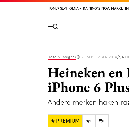
HOME
HOME
9 SEPT: GENAI-TRAINING
9 SEPT: GENAI-TRAINING
12 NOV: MARKETIN
12 NOV: MARKETIN
Data & Insights
25 SEPTEMBER 2014
RED
Volg het laatste nieuws via de Adformatie N
Heineken en 
iPhone 6 Plu
Topics
Andere merken haken raz
Artificial Intelligence
Design
Bureaus
Digital transf
PREMIUM
Campagnes
Diversiteit
0
0