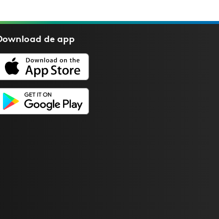
Download de
app