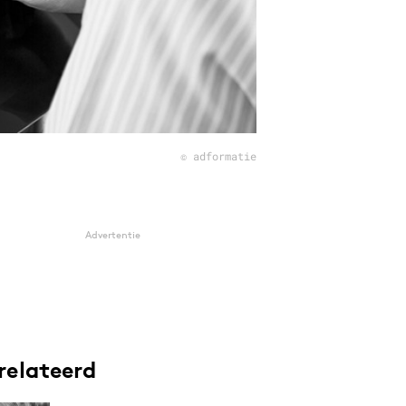
© adformatie
Advertentie
relateerd