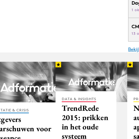
Da
1 o
CM
13 
Beki
DATA & INSIGHTS
PR
TrendRede
N
TATIE & CRISIS
2015: prikken
a
tgevers
in het oude
a
arschuwen voor
systeem
s
rseance