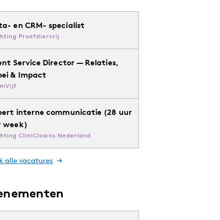
ta- en CRM- specialist
chting Proefdiervrij
ent Service Director — Relaties,
oei & Impact
mVijf
pert interne communicatie (28 uur
r week)
chting CliniClowns Nederland
k alle vacatures
enementen