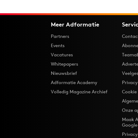
Meer Adformatie
Servi
Partners
Contac
Events
Abonne
Vacatures
Teama
Whitepapers
Advert
Nieuwsbrief
Veelge
Adformatie Academy
Privac
Volledig Magazine Archief
Cookie
Algeme
Onze a
Maak A
Google
Privacy