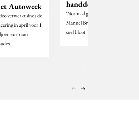
handdoekenspaaractie
et Autoweek
'Normaal gesproken geeft
xico verwerkt sinds de
Manuel Broekman zich niet zo
ncering in april voor 1
snel bloot.'
ljoen euro aan
hades.