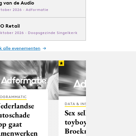
g van de Audio
ktober 2026 · Adformatie
O Retail
oktober 2026 · Doopsgezinde Singelkerk
jk alle evenementen
OGRAMMATIC
ederlandse
DATA & INSIGHTS
Sex sells: Etos zet
utoschade
toyboy Manuel
pp gaat
Broekman in voor
amenwerken