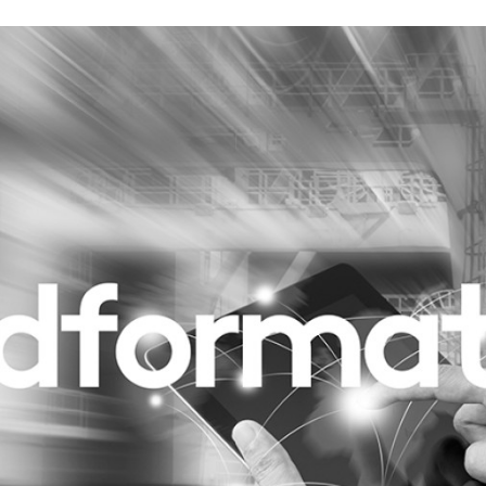
Programmatic
ering
Purpose Marketing
keting
Reputatie & crisis
nicatie