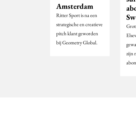
Amsterdam
ab
Ritter Sport is na een
Sw
strategische en creatieve
Grote
pitch klant geworden
Else
bij Geometry Global.
gewa
zijn
abon