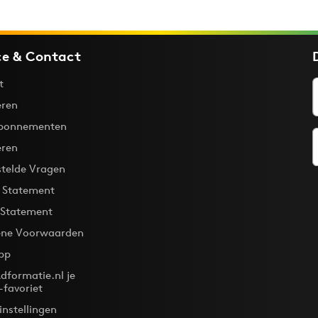
ce & Contact
t
ren
bonnementen
eren
stelde Vragen
y Statement
 Statement
ne Voorwaarden
pp
dformatie.nl je
-favoriet
instellingen