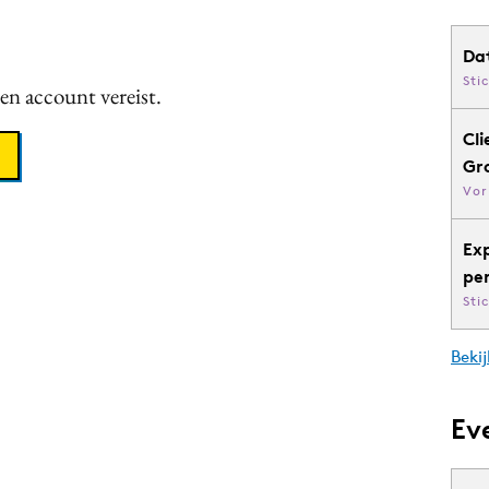
Da
Sti
een account vereist.
Cli
Gr
Vor
Ex
pe
Sti
Bekij
Ev