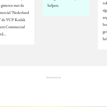
ro
 gisteren met de
helpen.
si
ercial ‘Nederland
an
st’ de VCP-Kodak
bo
ent Commercial
ge
rd…
he
Advertentie