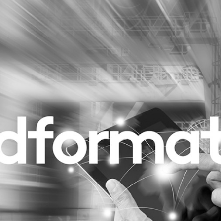
Programmatic
ering
Purpose Marketing
keting
Reputatie & crisis
nicatie