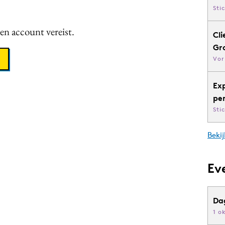
Sti
een account vereist.
Cli
Gr
Vor
Ex
pe
Sti
Bekij
Ev
Da
1 o