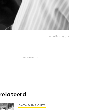
© adformatie
Advertentie
relateerd
DATA & INSIGHTS