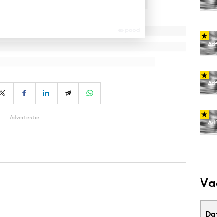
Advertentie
Va
Da