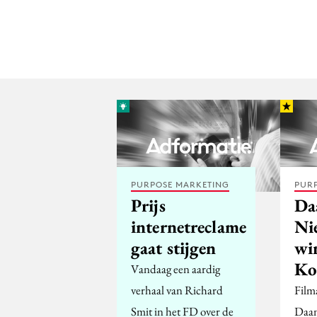
PURPOSE MARKETING
PUR
Prijs
Da
internetreclame
Ni
gaat stijgen
wi
Ko
Vandaag een aardig
verhaal van Richard
Film
Smit in het FD over de
Daan