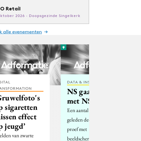
O Retail
oktober 2026 · Doopsgezinde Singelkerk
jk alle evenementen
GITAL
DATA & INSIGHTS
ANSFORMATION
NS gaat door
Gruwelfoto's
met NS TV
p sigaretten
Een aantal maanden
issen effect
geleden deed de NS een
p jeugd’
proef met
elden van zwarte
beeldschermen aan