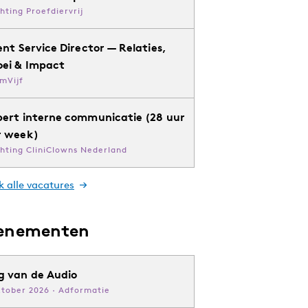
chting Proefdiervrij
ent Service Director — Relaties,
oei & Impact
mVijf
pert interne communicatie (28 uur
r week)
chting CliniClowns Nederland
k alle vacatures
enementen
g van de Audio
ktober 2026 · Adformatie