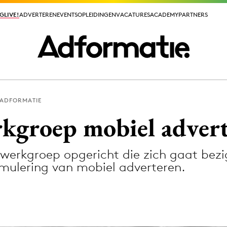
GLIVE!
GLIVE!
ADVERTEREN
ADVERTEREN
EVENTS
EVENTS
OPLEIDINGEN
OPLEIDINGEN
VACATURES
VACATURES
ACADEMY
ACADEMY
PARTNERS
PARTNERS
 ADFORMATIE
ieuws app
rkgroep mobiel adver
 werkgroep opgericht die zich gaat be
timulering van mobiel adverteren.
Media
ormation
Merkstrategie
PR