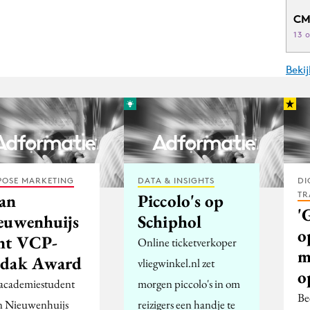
CM
13 
Beki
POSE MARKETING
DATA & INSIGHTS
DI
TR
an
Piccolo's op
'
euwenhuijs
Schiphol
o
nt VCP-
Online ticketverkoper
m
dak Award
vliegwinkel.nl zet
o
academiestudent
morgen piccolo's in om
Be
 Nieuwenhuijs
reizigers een handje te