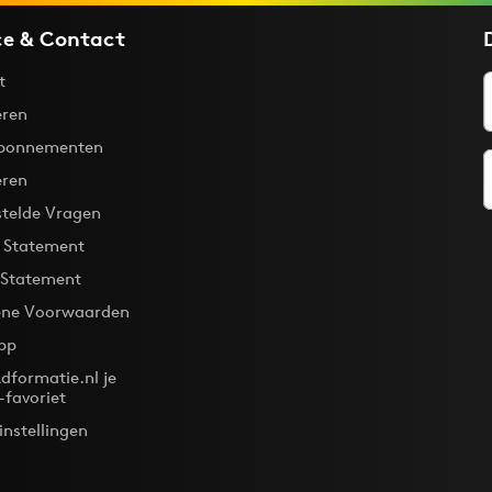
ce & Contact
t
ren
bonnementen
eren
stelde Vragen
y Statement
 Statement
ne Voorwaarden
pp
dformatie.nl je
-favoriet
instellingen