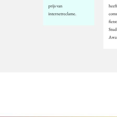
prijs van
heeft
internetreclame.
comm
fiet
Stud
Awa