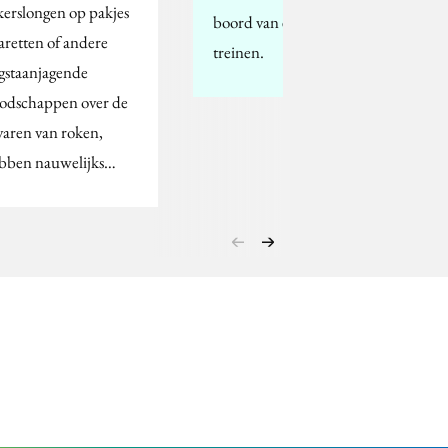
kerslongen op pakjes
boord van een aantal
garetten of andere
treinen.
gstaanjagende
odschappen over de
varen van roken,
bben nauwelijks…