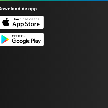
Download de
app