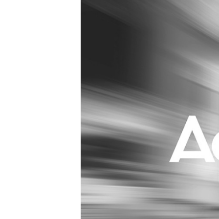
Carriere
Effectiviteit
Contentmarketing
Gedragsverand
Craft
Influencer mar
Customer Experience
Interne commu
Data & Insights
Martech