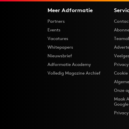
Meer Adformatie
Servi
Partners
Contac
Events
Abonne
Vacatures
Teama
Whitepapers
Advert
Nieuwsbrief
Veelge
Adformatie Academy
Privac
Volledig Magazine Archief
Cookie
Algeme
Onze a
Maak A
Google
Privacy