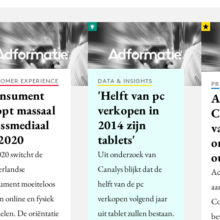
OMER EXPERIENCE
DATA & INSIGHTS
PR
nsument
'Helft van pc
A
opt massaal
verkopen in
C
ossmediaal
2014 zijn
v
 2020
tablets'
o
020 switcht de
Uit onderzoek van
o
rlandse
Canalys blijkt dat de
Act
ument moeiteloos
helft van de pc
aa
n online en fysiek
verkopen volgend jaar
Co
elen. De oriëntatie
uit tablet zullen bestaan.
be