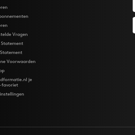
ren
bonnementen
eren
stelde Vragen
y Statement
 Statement
ne Voorwaarden
pp
dformatie.nl je
-favoriet
instellingen