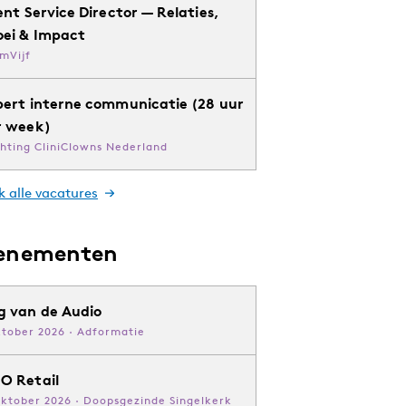
ent Service Director — Relaties,
oei & Impact
mVijf
pert interne communicatie (28 uur
r week)
chting CliniClowns Nederland
k alle vacatures
enementen
g van de Audio
ktober 2026 · Adformatie
O Retail
oktober 2026 · Doopsgezinde Singelkerk