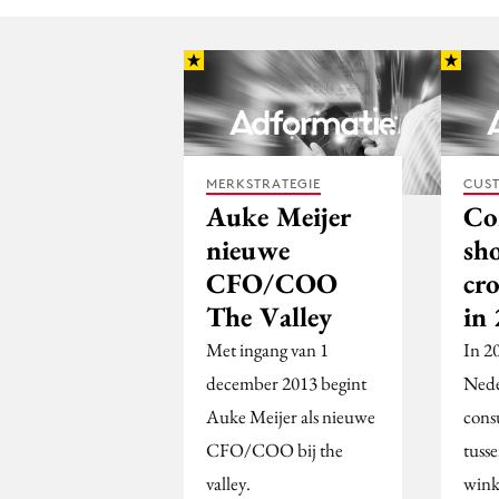
MERKSTRATEGIE
CUST
Auke Meijer
Co
nieuwe
sh
CFO/COO
cr
The Valley
in
Met ingang van 1
In 2
december 2013 begint
Nede
Auke Meijer als nieuwe
cons
CFO/COO bij the
tusse
valley.
wink