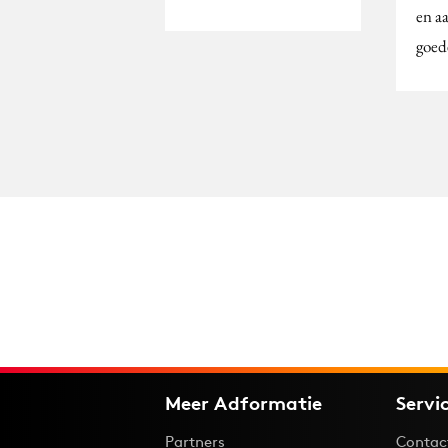
en a
goed
Meer Adformatie
Servi
Partners
Contac