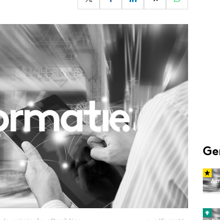
Programmatic
ering
Purpose Marketing
keting
Reputatie & crisis
nicatie
Ge