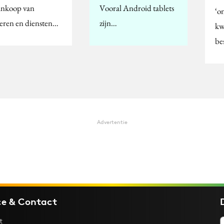
ankoop van
Vooral Android tablets
‘o
eren en diensten…
zijn…
kw
be
Advertentie
ce & Contact
t