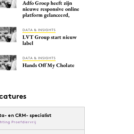
Adfo Groep heeft zijn
nieuwe responsive online
platform gelanceerd,
DATA & INSIGHTS
LVT Group start nieuw
label
DATA & INSIGHTS
Hands Off My Cholate
catures
ta- en CRM- specialist
chting Proefdiervrij