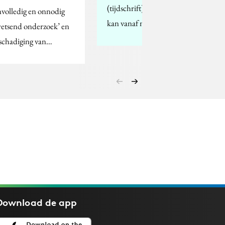
(tijdschrift)artikelen –
nvolledig en onnodig
kan vanaf nu ook met…
etsend onderzoek’ en
schadiging van…
Download de
app