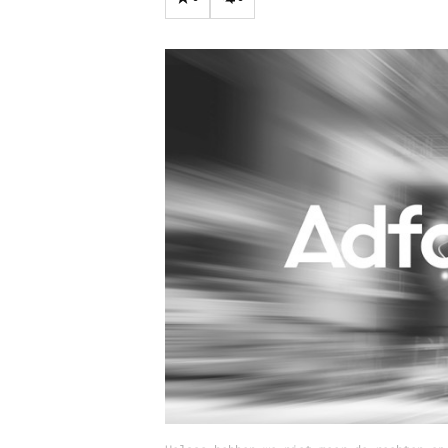
Carriere
Effectiviteit
Contentmarketing
Gedragsverand
Craft
Influencer mar
Customer Experience
Interne commu
Data & Insights
Martech