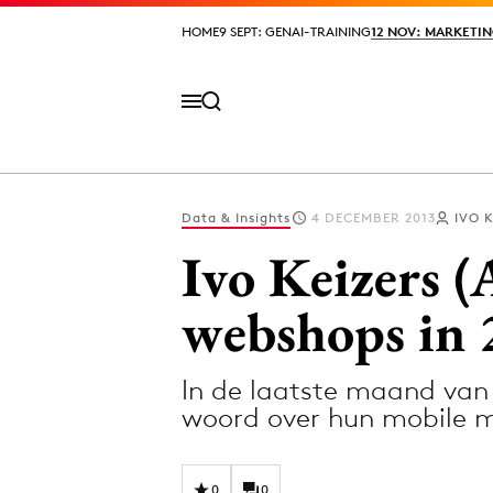
HOME
HOME
9 SEPT: GENAI-TRAINING
9 SEPT: GENAI-TRAINING
12 NOV: MARKETIN
12 NOV: MARKETIN
Data & Insights
4 DECEMBER 2013
IVO 
Volg het laatste nieuws via de Adformatie N
Ivo Keizers (
webshops in 
Topics
In de laatste maand van 
Artificial Intelligence
Design
woord over hun mobile 
Bureaus
Digital transf
Campagnes
Diversiteit
0
0