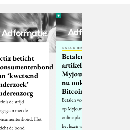
DATA & INSIGHTS
Betalen voor
ctiz beticht
artikelen in
onsumentenbond
Myjour kan
an ‘kwetsend
nu ook met
nderzoek’
Bitcoins
uderenzorg
Betalen voor artikelen
iz is de strijd
op Myjour.com -het
ngegaan met de
online platform voor
nsumentenbond. Het
het lezen van losse
ticht de bond