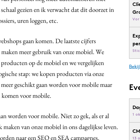
Cli
e schaal gezien en ik verwacht dat dit doorzet in
Gr
siers, uren loggen, etc.
Vor
Ex
ebshops gaan komen. De laatste cijfers
pe
 we maken meer gebruik van onze mobiel. We
Sti
n producten op de mobiel en we vergelijken
Bekij
logische stap: we kopen producten via onze
 meer geschikt gaan worden voor mobile maar
Ev
n komen voor mobile.
Da
an worden voor mobile. Niet zo gek, als er al
1 o
k maken van onze mobiel in ons dagelijkse leven.
CM
 worden naar een SEO en SEA campagnes.
13 