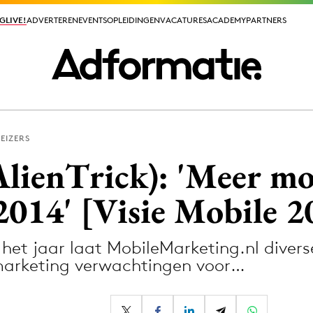
GLIVE!
GLIVE!
ADVERTEREN
ADVERTEREN
EVENTS
EVENTS
OPLEIDINGEN
OPLEIDINGEN
VACATURES
VACATURES
ACADEMY
ACADEMY
PARTNERS
PARTNERS
KEIZERS
ieuws app
AlienTrick): 'Meer mo
2014' [Visie Mobile 2
het jaar laat MobileMarketing.nl divers
Media
marketing verwachtingen voor…
ormation
Merkstrategie
PR