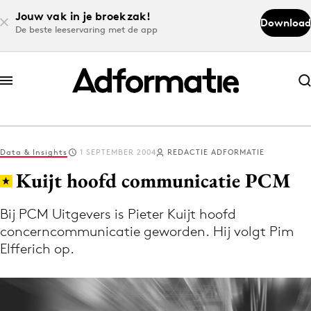
Jouw vak in je broekzak!
Download
De beste leeservaring met de app
Abonneer nu
Abonneer nu
Data & Insights
1 SEPTEMBER 2004
REDACTIE ADFORMATIE
Log in
Kuijt hoofd communicatie PCM
Bij PCM Uitgevers is Pieter Kuijt hoofd
Download de app
concerncommunicatie geworden. Hij volgt Pim
Volg het laatste nieuws via de Adformatie
Elfferich op.
Nieuws app