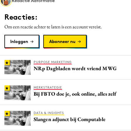
Redactie Adformatie
Media
Merkstrategie
Reacties:
PR
Om een reactie achter te laten is een account vereist.
Programmatic
Purpose Marketing
Inloggen
Abonneer nu
Reputatie & crisis
PURPOSE MARKETING
NRp Dagbladen wordt vriend MWG
MERKSTRATEGIE
Bij FBTO doe je, ook online, alles zelf
DATA & INSIGHTS
Slangen adjunct bij Computable