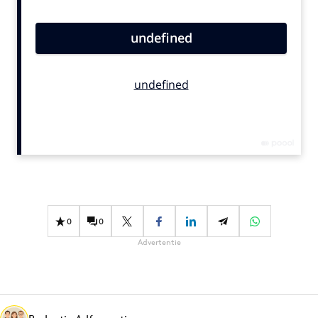
Bureaus
Campagnes
Carriere
Contentmarketing
Craft
Customer Experience
Data & Insights
Design
Digital transformation
Diversiteit
0
0
Effectiviteit
Advertentie
Gedragsverandering
Influencer marketing
Interne communicatie
Martech