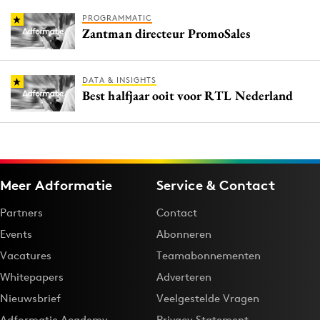
PROGRAMMATIC
Zantman directeur PromoSales
DATA & INSIGHTS
Best halfjaar ooit voor RTL Nederland
Meer Adformatie
Service & Contact
Partners
Contact
Events
Abonneren
Vacatures
Teamabonnementen
Whitepapers
Adverteren
Nieuwsbrief
Veelgestelde Vragen
Adformatie Academy
Privacy Statement