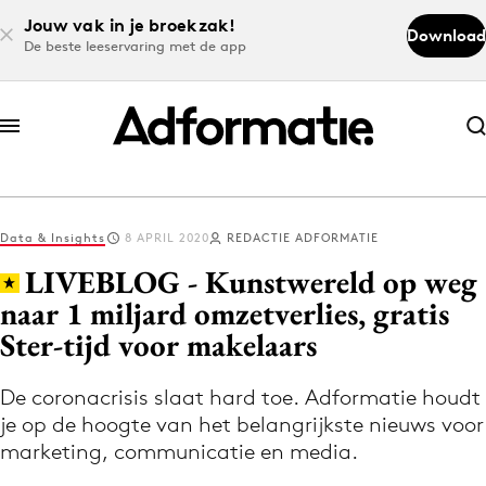
Jouw vak in je broekzak!
Download
De beste leeservaring met de app
Abonneer nu
Abonneer nu
Data & Insights
8 APRIL 2020
REDACTIE ADFORMATIE
Log in
LIVEBLOG - Kunstwereld op weg
naar 1 miljard omzetverlies, gratis
Ster-tijd voor makelaars
Download de app
Volg het laatste nieuws via de Adformatie
De coronacrisis slaat hard toe. Adformatie houdt
Nieuws app
je op de hoogte van het belangrijkste nieuws voor
marketing, communicatie en media.