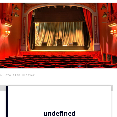
Menu
Home
9 sept: GenAI-training
12 nov: MarketingLive!
Adverteren
Events
Opleidingen
© Foto Alan Cleaver
Vacatures
Academy
Advertentie
Partners
Topics
Artificial Intelligence