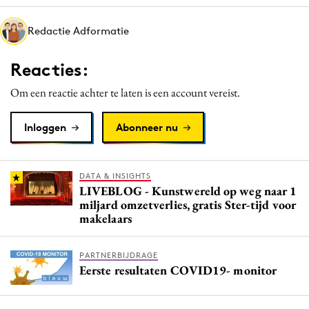
Media
Redactie Adformatie
Merkstrategie
PR
Reacties:
Programmatic
Om een reactie achter te laten is een account vereist.
Purpose Marketing
Reputatie & crisis
Inloggen
Abonneer nu
DATA & INSIGHTS
LIVEBLOG - Kunstwereld op weg naar 1
miljard omzetverlies, gratis Ster-tijd voor
makelaars
PARTNERBIJDRAGE
Eerste resultaten COVID19- monitor