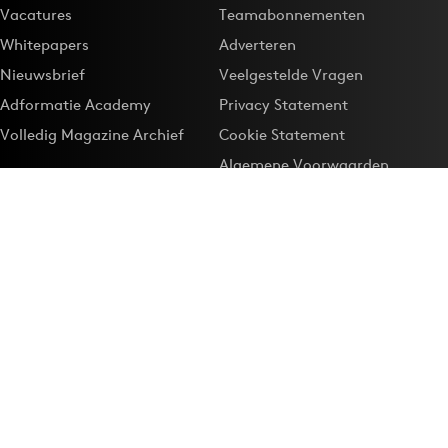
Vacatures
Teamabonnementen
Whitepapers
Adverteren
Nieuwsbrief
Veelgestelde Vragen
Adformatie Academy
Privacy Statement
Volledig Magazine Archief
Cookie Statement
Algemene Voorwaarden
Onze app
Maak Adformatie.nl je
Google-favoriet
Privacyinstellingen
Download de
Adformatie Nieuws App