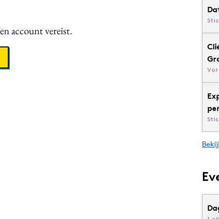
Da
Sti
een account vereist.
Cli
Gr
Vor
Ex
pe
Sti
Bekij
Ev
Da
1 o