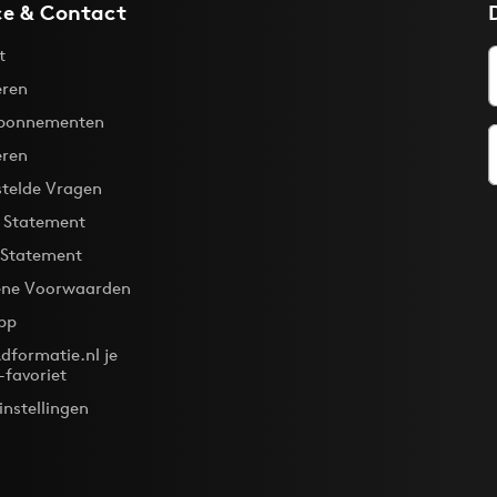
ce & Contact
t
ren
bonnementen
eren
stelde Vragen
y Statement
 Statement
ne Voorwaarden
pp
dformatie.nl je
-favoriet
instellingen