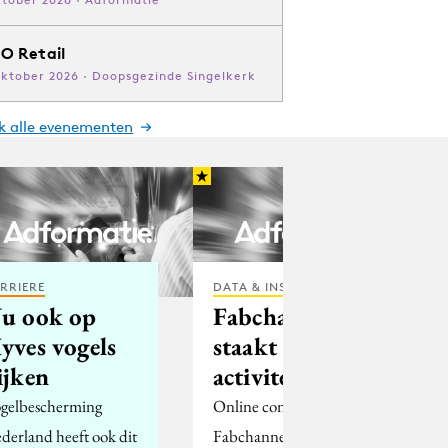
O Retail
oktober 2026 · Doopsgezinde Singelkerk
jk alle evenementen
RRIERE
DATA & INSIGHTS
u ook op
Fabchannel
yves vogels
staakt
ijken
activiteiten
gelbescherming
Online concertzender
derland heeft ook dit
Fabchannel.com ziet