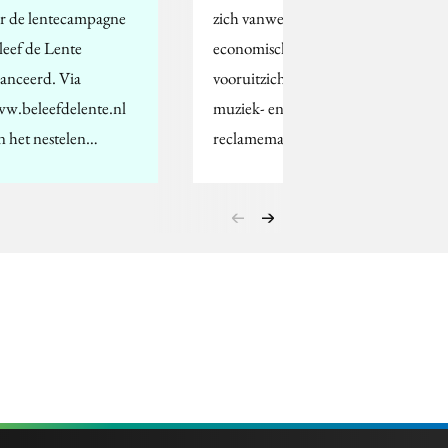
ar de lentecampagne
zich vanwege de slechte
leef de Lente
economische
lanceerd. Via
vooruitzichten in de
w.beleefdelente.nl
muziek- en online
n het nestelen…
reclamemarkt…