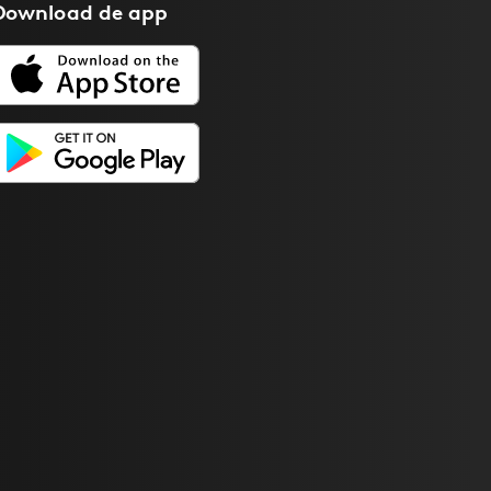
Download de
app