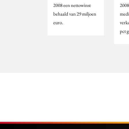
2008 een nettowinst
2008
behaald van 29 miljoen
medi
euro.
verk
pct g