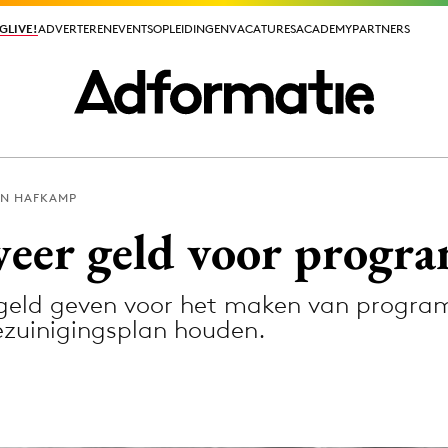
GLIVE!
GLIVE!
ADVERTEREN
ADVERTEREN
EVENTS
EVENTS
OPLEIDINGEN
OPLEIDINGEN
VACATURES
VACATURES
ACADEMY
ACADEMY
PARTNERS
PARTNERS
N HAFKAMP
ieuws app
 weer geld voor progr
geld geven voor het maken van progr
ezuinigingsplan houden.
Media
ormation
Merkstrategie
PR