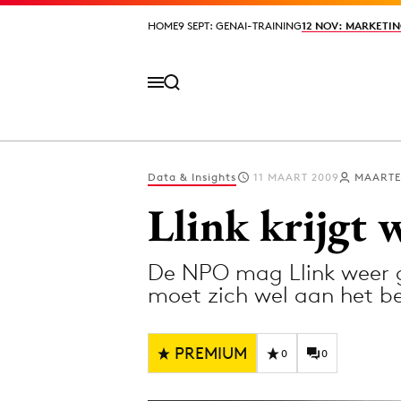
HOME
HOME
9 SEPT: GENAI-TRAINING
9 SEPT: GENAI-TRAINING
12 NOV: MARKETIN
12 NOV: MARKETIN
Data & Insights
11 MAART 2009
MAARTE
Volg het laatste nieuws via de Adformatie N
Llink krijgt
De NPO mag Llink weer 
Topics
moet zich wel aan het b
Artificial Intelligence
Design
Bureaus
Digital transf
PREMIUM
0
0
Campagnes
Diversiteit