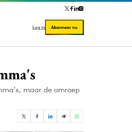
Log in
Log in
Abonneer nu
Abonneer nu
amma's
amma’s, maar de omroep