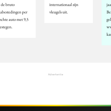
 de bruto
internationaal zijn
ja
abestedingen per
vleugels uit.
Be
ochte auto met 9,5
ge
estegen.
ww
ka
Advertentie