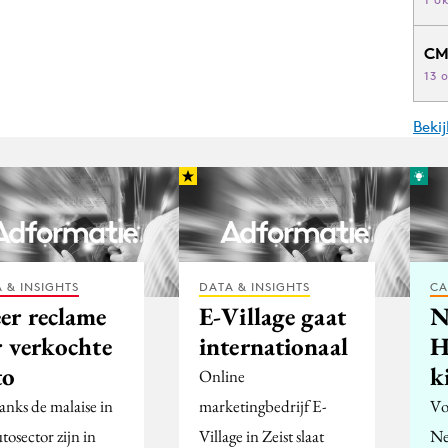
CM
13 
Beki
 & INSIGHTS
DATA & INSIGHTS
CA
er reclame
E-Village gaat
N
r verkochte
internationaal
H
to
k
Online
nks de malaise in
marketingbedrijf E-
Vo
tosector zijn in
Village in Zeist slaat
Ne