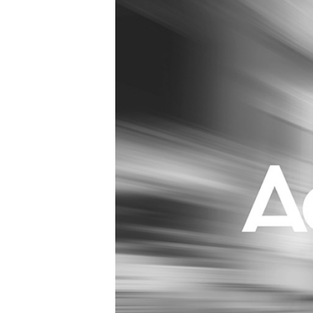
Carriere
Effectiviteit
Contentmarketing
Gedragsverand
Craft
Influencer mar
Customer Experience
Interne commu
Data & Insights
Martech