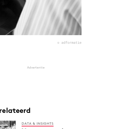
© adformatie
Advertentie
relateerd
DATA & INSIGHTS