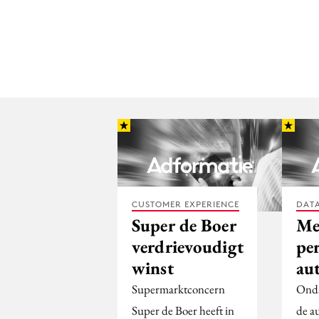
CUSTOMER EXPERIENCE
DATA
Super de Boer
Me
verdrievoudigt
pe
winst
au
Supermarktconcern
Onda
Super de Boer heeft in
de au