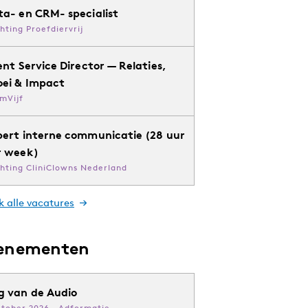
ta- en CRM- specialist
chting Proefdiervrij
ent Service Director — Relaties,
oei & Impact
mVijf
pert interne communicatie (28 uur
r week)
chting CliniClowns Nederland
k alle vacatures
enementen
g van de Audio
ktober 2026 · Adformatie