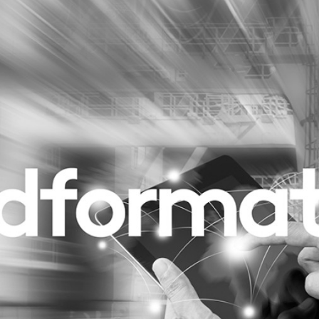
Programmatic
ering
Purpose Marketing
keting
Reputatie & crisis
nicatie