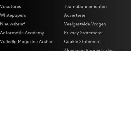
Vacatures
Teamabonnementen
Whitepapers
Adverteren
Nieuwsbrief
Veelgestelde Vragen
Adformatie Academy
Privacy Statement
Volledig Magazine Archief
Cookie Statement
Algemene Voorwaarden
Onze app
Maak Adformatie.nl je
Google-favoriet
Privacyinstellingen
Download de
Adformatie Nieuws App