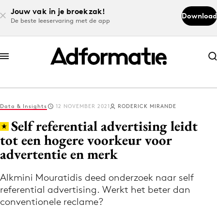
Jouw vak in je broekzak!
Download
De beste leeservaring met de app
Abonneer nu
Abonneer nu
Data & Insights
12 NOVEMBER 2021
RODERICK MIRANDE
Log in
Self referential advertising leidt
tot een hogere voorkeur voor
advertentie en merk
Download de app
Volg het laatste nieuws via de Adformatie
Alkmini Mouratidis deed onderzoek naar self
Nieuws app
referential advertising. Werkt het beter dan
conventionele reclame?