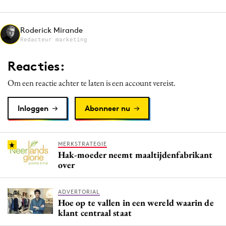
Media
Merkstrategie
Roderick Mirande
Redacteur marketing
PR
Programmatic
Reacties:
Purpose Marketing
Om een reactie achter te laten is een account vereist.
Reputatie & crisis
Inloggen
Abonneer nu
MERKSTRATEGIE
Hak-moeder neemt maaltijdenfabrikant
over
ADVERTORIAL
Hoe op te vallen in een wereld waarin de
klant centraal staat