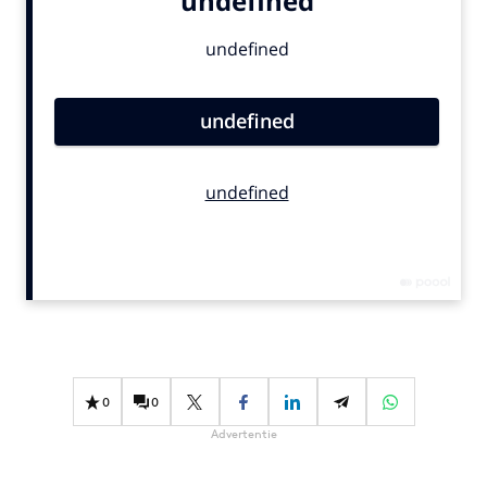
Bureaus
Campagnes
Carriere
Contentmarketing
Craft
Customer Experience
Data & Insights
Design
Digital transformation
Diversiteit
Effectiviteit
Gedragsverandering
0
0
Influencer marketing
Advertentie
Interne communicatie
Martech