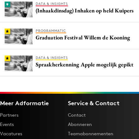
DATA & INSIGHTS
(Inhaakdinsdag) Inhaken op held Kuipers
PROGRAMMATIC
Graduation Festival Willem de Kooning
DATA & INSIGHTS
Spraakherkenning Apple mogelijk gepikt
Meer Adformatie
Service & Contact
Partners
Contact
Events
Abonneren
Vacatures
Teamabonnementen