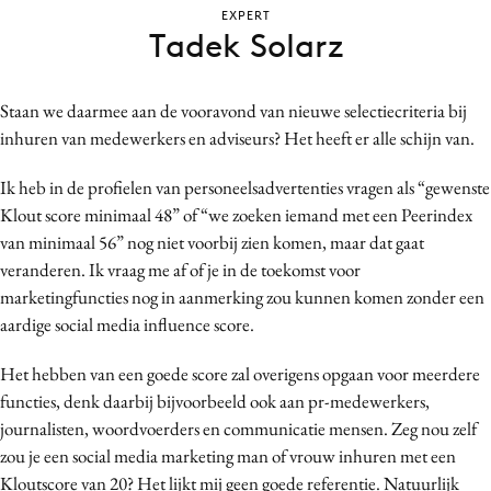
EXPERT
Bureaus
Tadek Solarz
Campagnes
Carriere
Staan we daarmee aan de vooravond van nieuwe selectiecriteria bij
Contentmarketing
inhuren van medewerkers en adviseurs? Het heeft er alle schijn van.
Craft
Customer Experience
Ik heb in de profielen van personeelsadvertenties vragen als “gewenste
Klout score minimaal 48” of “we zoeken iemand met een Peerindex
Data & Insights
van minimaal 56” nog niet voorbij zien komen, maar dat gaat
Design
veranderen. Ik vraag me af of je in de toekomst voor
Digital transformation
marketingfuncties nog in aanmerking zou kunnen komen zonder een
Diversiteit
aardige social media influence score.
Effectiviteit
Het hebben van een goede score zal overigens opgaan voor meerdere
Gedragsverandering
functies, denk daarbij bijvoorbeeld ook aan pr-medewerkers,
Influencer marketing
journalisten, woordvoerders en communicatie mensen. Zeg nou zelf
Interne communicatie
zou je een social media marketing man of vrouw inhuren met een
Martech
Kloutscore van 20? Het lijkt mij geen goede referentie. Natuurlijk