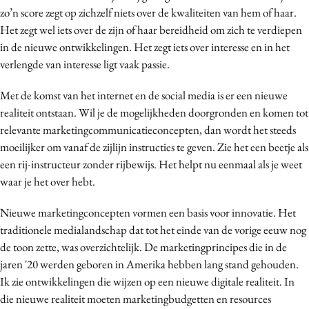
zo’n score zegt op zichzelf niets over de kwaliteiten van hem of haar.
Media
Het zegt wel iets over de zijn of haar bereidheid om zich te verdiepen
Merkstrategie
in de nieuwe ontwikkelingen. Het zegt iets over interesse en in het
PR
verlengde van interesse ligt vaak passie.
Programmatic
Met de komst van het internet en de social media is er een nieuwe
Purpose Marketing
realiteit ontstaan. Wil je de mogelijkheden doorgronden en komen tot
Reputatie & crisis
relevante marketingcommunicatieconcepten, dan wordt het steeds
moeilijker om vanaf de zijlijn instructies te geven. Zie het een beetje als
een rij-instructeur zonder rijbewijs. Het helpt nu eenmaal als je weet
waar je het over hebt.
Nieuwe marketingconcepten vormen een basis voor innovatie. Het
traditionele medialandschap dat tot het einde van de vorige eeuw nog
de toon zette, was overzichtelijk. De marketingprincipes die in de
jaren '20 werden geboren in Amerika hebben lang stand gehouden.
Ik zie ontwikkelingen die wijzen op een nieuwe digitale realiteit. In
die nieuwe realiteit moeten marketingbudgetten en resources