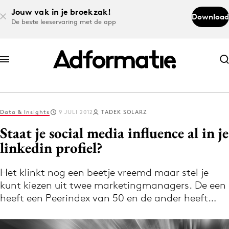
Jouw vak in je broekzak!
Download
De beste leeservaring met de app
Abonneer nu
Abonneer nu
Data & Insights
9 JULI 2012
TADEK SOLARZ
Log in
Staat je social media influence al in je
linkedin profiel?
Download de app
Volg het laatste nieuws via de Adformatie
Het klinkt nog een beetje vreemd maar stel je
kunt kiezen uit twee marketingmanagers. De een
Nieuws app
heeft een Peerindex van 50 en de ander heeft…