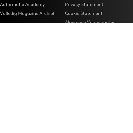
Adformatie Academy
Privacy Statement
Volledig Magazine Archief
Cookie Statement
Algemene Voorwaarden
Onze app
Maak Adformatie.nl je
Google-favoriet
Privacyinstellingen
Download de
Adformatie Nieuws App