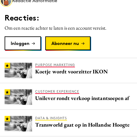
Redactie Adformatie
Media
Merkstrategie
Reacties:
PR
Om een reactie achter te laten is een account vereist.
Programmatic
Purpose Marketing
Inloggen
Abonneer nu
Reputatie & crisis
PURPOSE MARKETING
Koetje wordt voorzitter IKON
CUSTOMER EXPERIENCE
Unilever rondt verkoop instantsoepen af
DATA & INSIGHTS
Transworld gaat op in Hollandse Hoogte