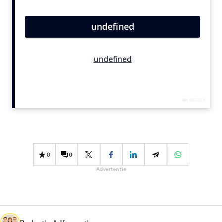
Bureaus
Campagnes
Carriere
Contentmarketing
Craft
Customer Experience
Data & Insights
Design
Digital transformation
Diversiteit
0
0
Effectiviteit
Advertentie
Gedragsverandering
Influencer marketing
Interne communicatie
Martech