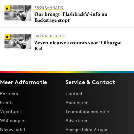
PROGRAMMATIC
Oor brengt 'Flashback's'-info nu
Backstage stopt
DATA & INSIGHTS
Zeven nieuwe accounts voor Tilburgse
Ral
Meer Adformatie
Service & Contact
Partners
Contact
Events
Abonneren
Vacatures
Teamabonnementen
Whitepapers
Adverteren
Nieuwsbrief
Veelgestelde Vragen