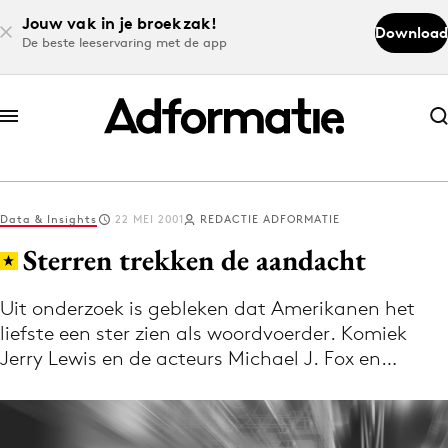
Jouw vak in je broekzak!
Download
De beste leeservaring met de app
Abonneer nu
Abonneer nu
Data & Insights
22 MEI 2001
REDACTIE ADFORMATIE
Log in
Sterren trekken de aandacht
Uit onderzoek is gebleken dat Amerikanen het
Download de app
liefste een ster zien als woordvoerder. Komiek
Volg het laatste nieuws via de Adformatie
Jerry Lewis en de acteurs Michael J. Fox en…
Nieuws app