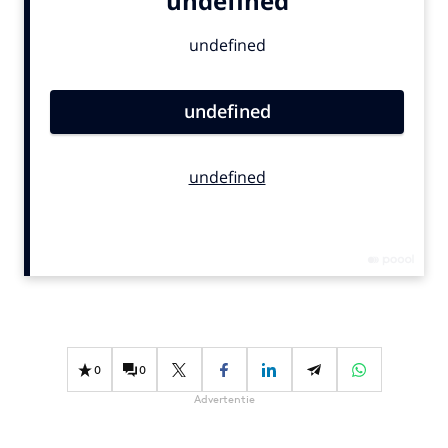
Bureaus
Campagnes
Carriere
Contentmarketing
Craft
Customer Experience
Data & Insights
Design
Digital transformation
Diversiteit
Effectiviteit
Gedragsverandering
0
0
Influencer marketing
Advertentie
Interne communicatie
Martech