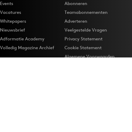
Events
Abonneren
Vacatures
Teamabonnementen
Whitepapers
Adverteren
Nieuwsbrief
Veelgestelde Vragen
Adformatie Academy
Privacy Statement
Volledig Magazine Archief
Cookie Statement
Algemene Voorwaarden
Onze app
Maak Adformatie.nl je
Google-favoriet
Privacyinstellingen
Download de
Adformatie Nieuws App