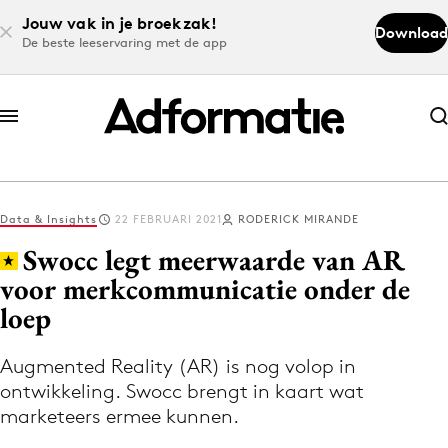
Jouw vak in je broekzak!
Download
De beste leeservaring met de app
Abonneer nu
Abonneer nu
Data & Insights
22 FEBRUARI 2021
RODERICK MIRANDE
Log in
Swocc legt meerwaarde van AR
voor merkcommunicatie onder de
loep
Download de app
Volg het laatste nieuws via de Adformatie
Augmented Reality (AR) is nog volop in
Nieuws app
ontwikkeling. Swocc brengt in kaart wat
marketeers ermee kunnen.