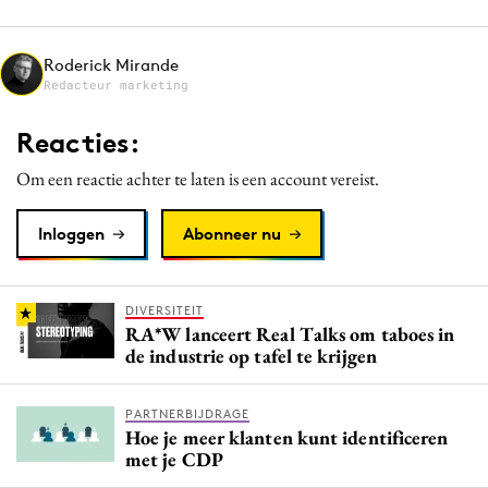
Media
Merkstrategie
Roderick Mirande
Redacteur marketing
PR
Programmatic
Reacties:
Purpose Marketing
Om een reactie achter te laten is een account vereist.
Reputatie & crisis
Inloggen
Abonneer nu
DIVERSITEIT
RA*W lanceert Real Talks om taboes in
de industrie op tafel te krijgen
PARTNERBIJDRAGE
Hoe je meer klanten kunt identificeren
met je CDP