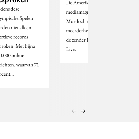
De Amerikaanse
jdens deze
mediamagnaat Rupert
ympische Spelen
Murdoch neemt een
rden niet alleen
meerderheidsbelang in
ortieve records
de zender Eredivisie
broken. Met bijna
Live.
0.000 online
richten, waarvan 71
ocent…