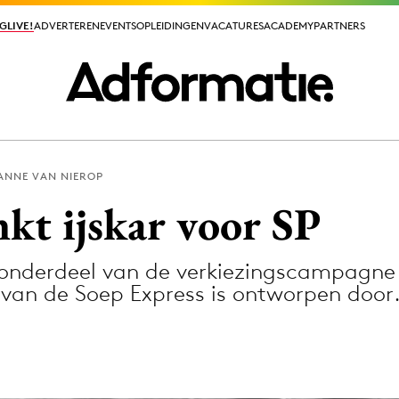
GLIVE!
GLIVE!
ADVERTEREN
ADVERTEREN
EVENTS
EVENTS
OPLEIDINGEN
OPLEIDINGEN
VACATURES
VACATURES
ACADEMY
ACADEMY
PARTNERS
PARTNERS
ANNE VAN NIEROP
ieuws app
kt ijskar voor SP
 onderdeel van de verkiezingscampagne 
 van de Soep Express is ontworpen doo
Media
ormation
Merkstrategie
PR