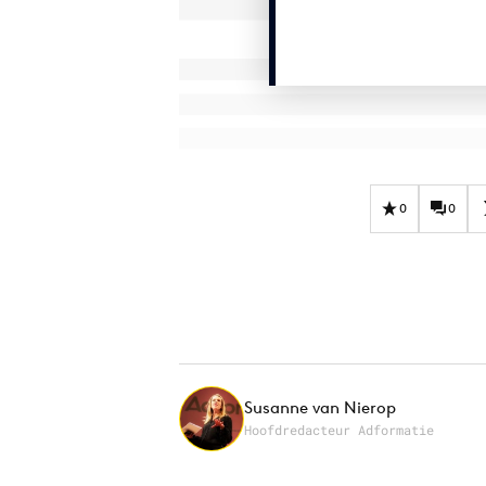
0
0
Susanne van Nierop
Hoofdredacteur Adformatie