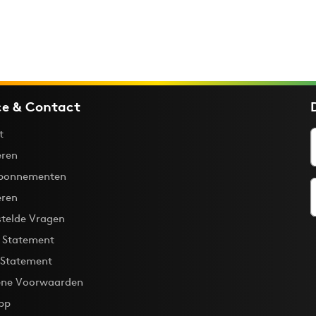
ce & Contact
t
ren
bonnementen
eren
stelde Vragen
y Statement
 Statement
ne Voorwaarden
pp