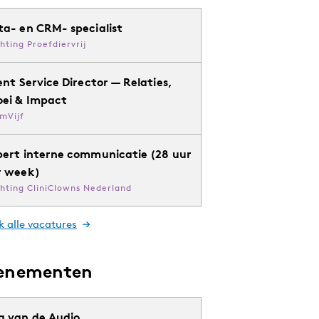
ta- en CRM- specialist
chting Proefdiervrij
ent Service Director — Relaties,
oei & Impact
mVijf
pert interne communicatie (28 uur
r week)
chting CliniClowns Nederland
k alle vacatures
enementen
g van de Audio