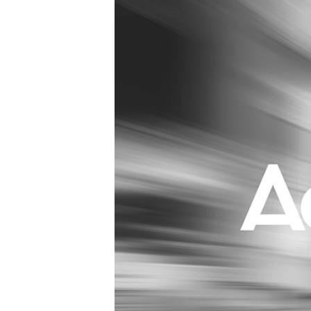
Carriere
Effectiviteit
Contentmarketing
Gedragsverand
Craft
Influencer mar
Customer Experience
Interne commu
Data & Insights
Martech