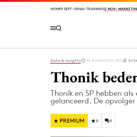
HOME
HOME
9 SEPT: GENAI-TRAINING
9 SEPT: GENAI-TRAINING
12 NOV: MARKETIN
12 NOV: MARKETIN
Data & Insights
15 AUGUSTUS 2012
SUS
Volg het laatste nieuws via de Adformatie N
Thonik beden
Thonik en SP hebben als
Topics
gelanceerd. De opvolger
Artificial Intelligence
Design
Bureaus
Digital transf
PREMIUM
0
0
Campagnes
Diversiteit