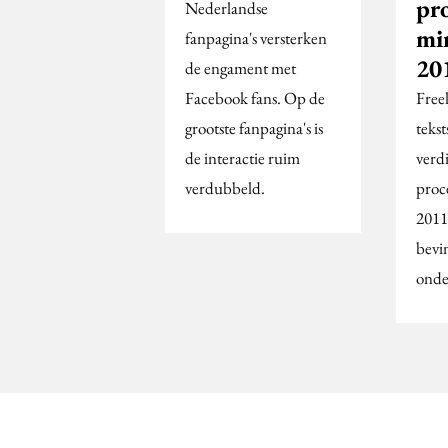
pr
Nederlandse
mi
fanpagina's versterken
20
de engament met
Facebook fans. Op de
Free
grootste fanpagina's is
tekst
de interactie ruim
verd
verdubbeld.
proc
2011.
bevi
onde