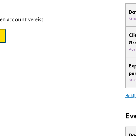
Da
een account vereist.
Sti
Cli
Gr
Vor
Ex
pe
Sti
Bekij
Ev
Da