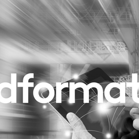
Programmatic
ering
Purpose Marketing
keting
Reputatie & crisis
nicatie