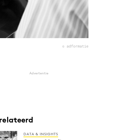
© adformatie
Advertentie
relateerd
DATA & INSIGHTS