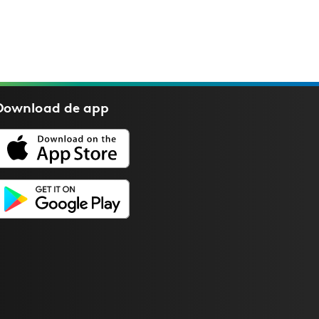
Download de
app