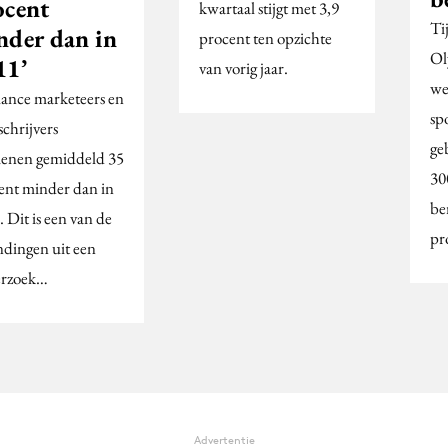
ocent
kwartaal stijgt met 3,9
Ti
nder dan in
procent ten opzichte
Ol
11’
van vorig jaar.
we
lance marketeers en
sp
schrijvers
ge
ienen gemiddeld 35
30
ent minder dan in
be
 Dit is een van de
pr
ndingen uit een
rzoek…
Advertentie