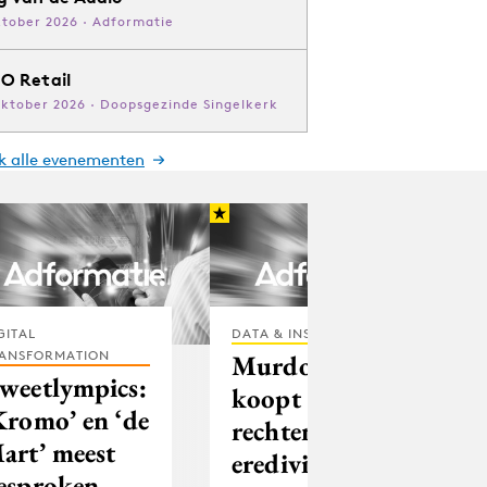
ktober 2026 · Adformatie
O Retail
oktober 2026 · Doopsgezinde Singelkerk
jk alle evenementen
GITAL
DATA & INSIGHTS
ANSFORMATION
Murdoch
weetlympics:
koopt tv-
Kromo’ en ‘de
rechten
art’ meest
eredivisie
esproken