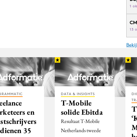
1 o
CM
13 
Beki
GRAMMATIC
DATA & INSIGHTS
DI
TR
eelance
T-Mobile
T
rketeers en
solide Ebitda
‘
stschrijvers
Resultaat T-Mobile
M
rdienen 35
Netherlands tweede
b