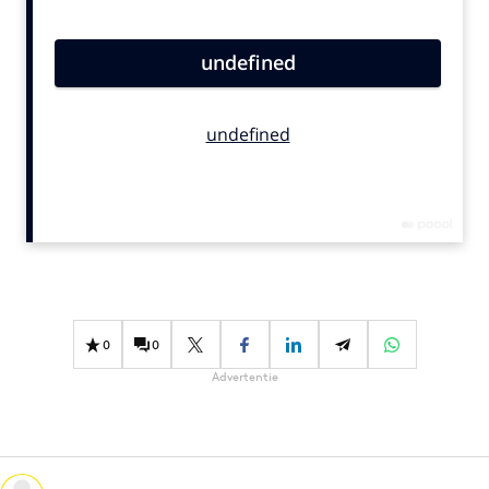
Bureaus
Campagnes
Carriere
Contentmarketing
Craft
Customer Experience
Data & Insights
Design
Digital transformation
Diversiteit
0
0
Effectiviteit
Advertentie
Gedragsverandering
Influencer marketing
Interne communicatie
Martech