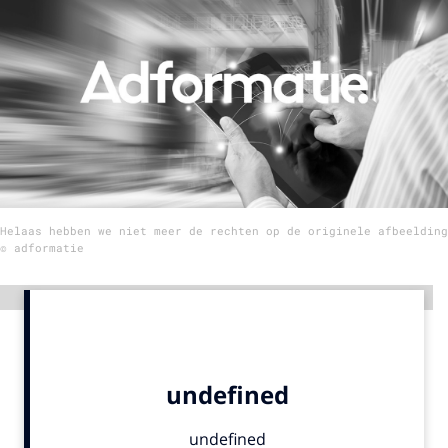
Menu
Home
9 sept: GenAI-training
12 nov: MarketingLive!
Adverteren
Helaas hebben we niet meer de rechten op de originele afbeelding
Events
© adformatie
Opleidingen
Vacatures
Advertentie
Academy
Partners
Topics
Artificial Intelligence