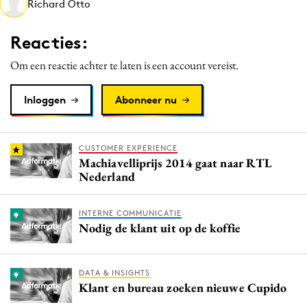
Richard Otto
Media
Merkstrategie
Reacties:
PR
Om een reactie achter te laten is een account vereist.
Programmatic
Purpose Marketing
Inloggen
Abonneer nu
Reputatie & crisis
CUSTOMER EXPERIENCE
Machiavelliprijs 2014 gaat naar RTL
Nederland
INTERNE COMMUNICATIE
Nodig de klant uit op de koffie
DATA & INSIGHTS
Klant en bureau zoeken nieuwe Cupido