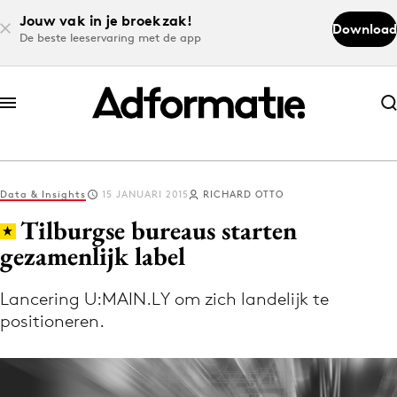
Jouw vak in je broekzak!
Download
De beste leeservaring met de app
Abonneer nu
Abonneer nu
Data & Insights
15 JANUARI 2015
RICHARD OTTO
Log in
Tilburgse bureaus starten
gezamenlijk label
Download de app
Volg het laatste nieuws via de Adformatie
Lancering U:MAIN.LY om zich landelijk te
positioneren.
Nieuws app