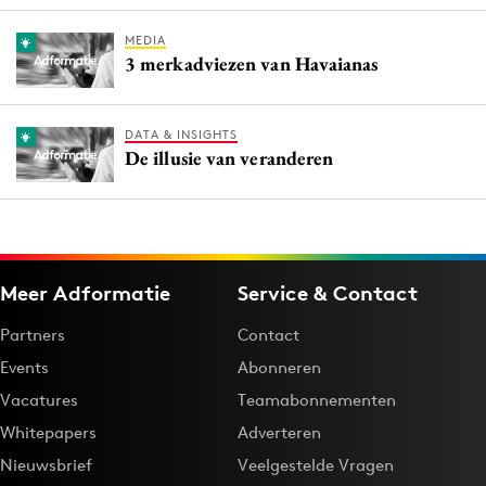
MEDIA
3 merkadviezen van Havaianas
DATA & INSIGHTS
De illusie van veranderen
Meer Adformatie
Service & Contact
Partners
Contact
Events
Abonneren
Vacatures
Teamabonnementen
Whitepapers
Adverteren
Nieuwsbrief
Veelgestelde Vragen