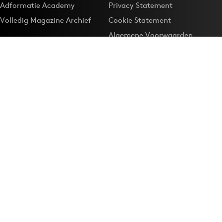
Adformatie Academy
Privacy Statement
Volledig Magazine Archief
Cookie Statement
Algemene Voorwaarden
Onze app
Maak Adformatie.nl je
Google-favoriet
Privacyinstellingen
Download de
Adformatie Nieuws App