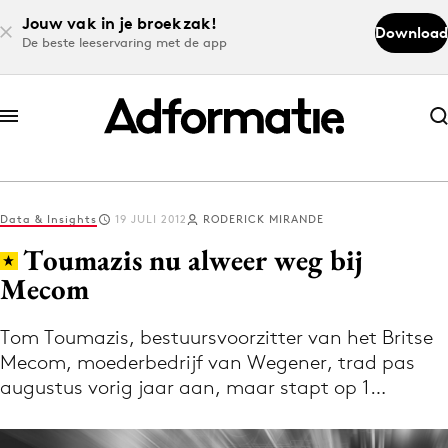
Jouw vak in je broekzak!
Download
De beste leeservaring met de app
Abonneer nu
Abonneer nu
Data & Insights
19 JULI 2012
RODERICK MIRANDE
Log in
Toumazis nu alweer weg bij
Mecom
Download de app
Volg het laatste nieuws via de Adformatie
Tom Toumazis, bestuursvoorzitter van het Britse
Mecom, moederbedrijf van Wegener, trad pas
Nieuws app
augustus vorig jaar aan, maar stapt op 1…