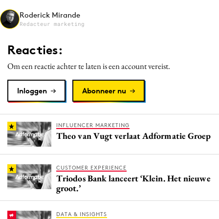
Media
Roderick Mirande
Redacteur marketing
Merkstrategie
PR
Reacties:
Programmatic
Om een reactie achter te laten is een account vereist.
Purpose Marketing
Reputatie & crisis
Inloggen
Abonneer nu
INFLUENCER MARKETING
Theo van Vugt verlaat Adformatie Groep
CUSTOMER EXPERIENCE
Triodos Bank lanceert ‘Klein. Het nieuwe
groot.’
DATA & INSIGHTS