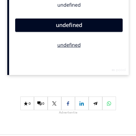
Bureaus
Campagnes
Carriere
Contentmarketing
Craft
Customer Experience
Data & Insights
Design
Digital transformation
Diversiteit
Effectiviteit
0
0
Gedragsverandering
Advertentie
Influencer marketing
Interne communicatie
Martech