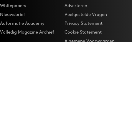
Whitepapers
Adverteren
Nieuwsbrief
Veelgestelde Vragen
Adformatie Academy
Privacy Statement
Volledig Magazine Archief
Cookie Statement
Algemene Voorwaarden
Onze app
Maak Adformatie.nl je
Google-favoriet
Privacyinstellingen
Download de
Adformatie Nieuws App