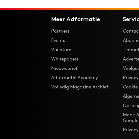
Meer Adformatie
Servi
Partners
Contac
Events
Abonne
Vacatures
Teama
Whitepapers
Advert
Nieuwsbrief
Veelge
Adformatie Academy
Privac
Volledig Magazine Archief
Cookie
Algeme
Onze a
Maak A
Google
Privacy