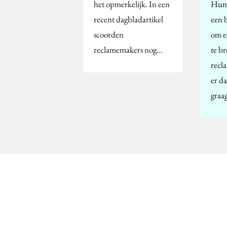
het opmerkelijk. In een
Humo
recent dagbladartikel
een 
scoorden
om e
reclamemakers nog…
te b
recl
er d
graa