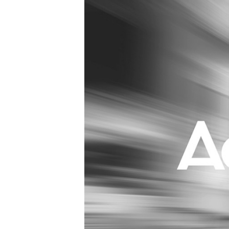
Carriere
Effectiviteit
Contentmarketing
Gedragsverand
Craft
Influencer mar
Customer Experience
Interne commu
Data & Insights
Martech