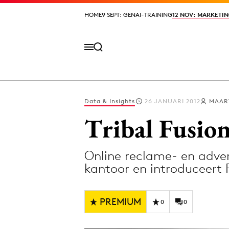
HOME
HOME
9 SEPT: GENAI-TRAINING
9 SEPT: GENAI-TRAINING
12 NOV: MARKETIN
12 NOV: MARKETIN
Data & Insights
26 JANUARI 2012
MAAR
Volg het laatste nieuws via de Adformatie N
Tribal Fusio
Online reclame- en adver
Topics
kantoor en introduceert F
Artificial Intelligence
Design
Bureaus
Digital transf
PREMIUM
0
0
Campagnes
Diversiteit