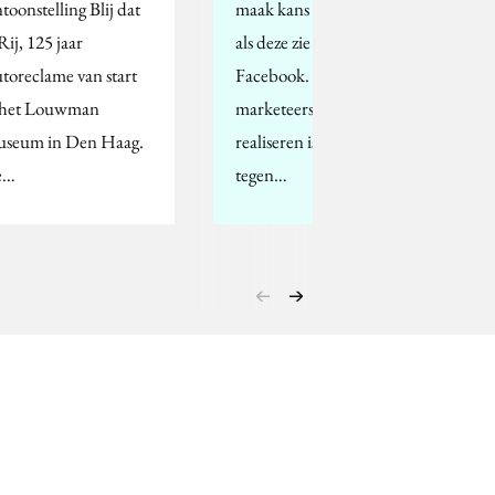
ntoonstelling Blij dat
maak kans op… Acties
Rij, 125 jaar
als deze zie je veel op
toreclame van start
Facebook. Wat veel
 het Louwman
marketeers zich niet
seum in Den Haag.
realiseren is dat dit
e…
tegen…