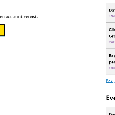
Da
een account vereist.
Sti
Cli
Gr
Vor
Ex
pe
Sti
Bekij
Ev
Da