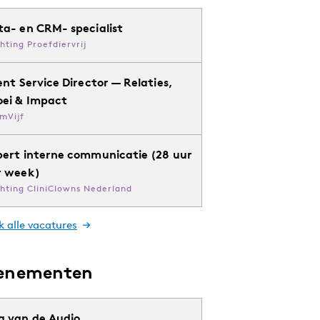
ta- en CRM- specialist
chting Proefdiervrij
ent Service Director — Relaties,
oei & Impact
mVijf
pert interne communicatie (28 uur
r week)
chting CliniClowns Nederland
k alle vacatures
enementen
g van de Audio