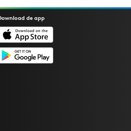
Download de
app