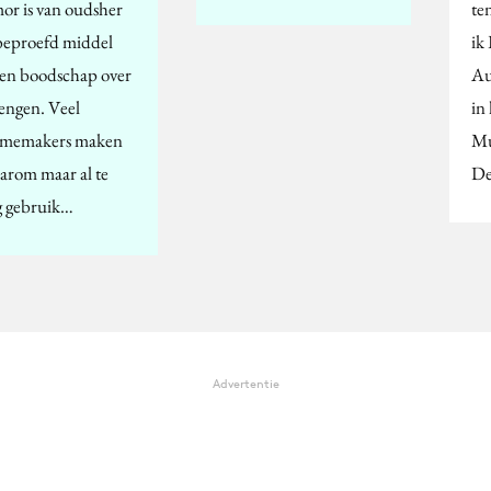
r is van oudsher
te
beproefd middel
ik 
en boodschap over
Au
rengen. Veel
in
amemakers maken
Mu
aarom maar al te
D
g gebruik…
Advertentie