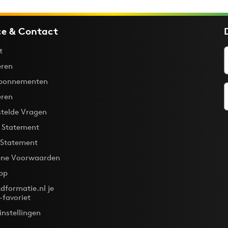
ce & Contact
t
ren
bonnementen
eren
stelde Vragen
y Statement
 Statement
ne Voorwaarden
pp
dformatie.nl je
-favoriet
instellingen