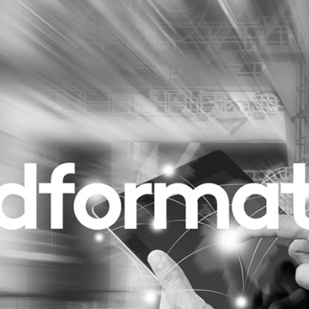
Programmatic
ering
Purpose Marketing
keting
Reputatie & crisis
nicatie