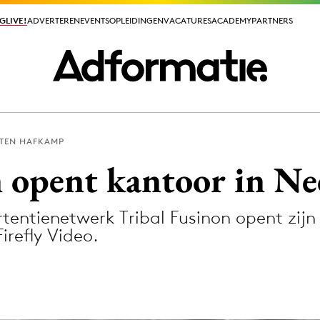
GLIVE!
GLIVE!
ADVERTEREN
ADVERTEREN
EVENTS
EVENTS
OPLEIDINGEN
OPLEIDINGEN
VACATURES
VACATURES
ACADEMY
ACADEMY
PARTNERS
PARTNERS
TEN HAFKAMP
ieuws app
n opent kantoor in N
tentienetwerk Tribal Fusinon opent zijn
irefly Video.
Media
ormation
Merkstrategie
PR