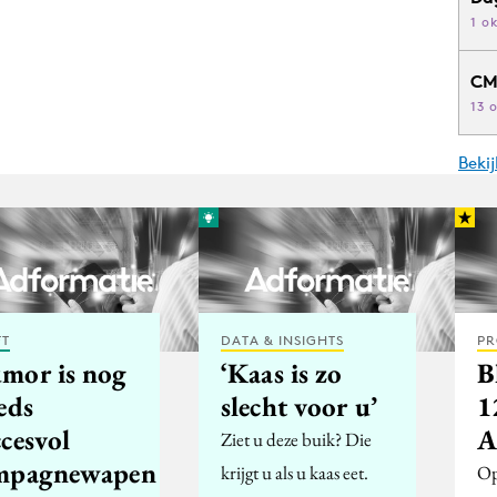
1 o
CM
13 
Beki
FT
DATA & INSIGHTS
PR
mor is nog
‘Kaas is zo
B
eds
slecht voor u’
1
cesvol
A
Ziet u deze buik? Die
mpagnewapen
krijgt u als u kaas eet.
Op