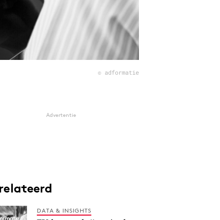
© adformatie
Advertentie
relateerd
DATA & INSIGHTS