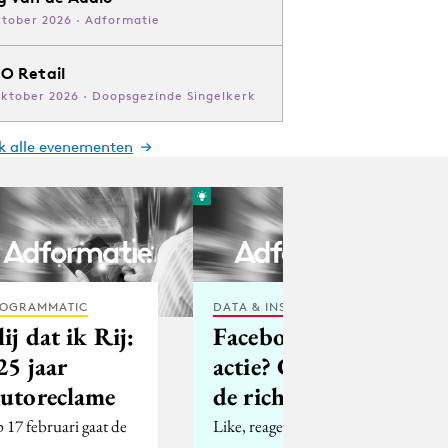
ktober 2026 · Adformatie
O Retail
oktober 2026 · Doopsgezinde Singelkerk
jk alle evenementen
OGRAMMATIC
DATA & INSIGHTS
lij dat ik Rij:
Facebook-
25 jaar
actie? Check
utoreclame
de richtlijnen!
 17 februari gaat de
Like, reageer, deel, en