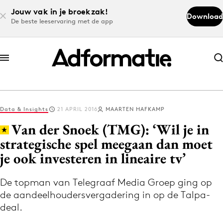
Jouw vak in je broekzak!
Download
De beste leeservaring met de app
Abonneer nu
Abonneer nu
Data & Insights
21 APRIL 2016
MAARTEN HAFKAMP
Log in
Van der Snoek (TMG): ‘Wil je in
strategische spel meegaan dan moet
je ook investeren in lineaire tv’
Download de app
Volg het laatste nieuws via de Adformatie
De topman van Telegraaf Media Groep ging op
Nieuws app
de aandeelhoudersvergadering in op de Talpa-
deal.