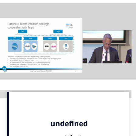
Menu
Home
9 sept: GenAI-training
12 nov: MarketingLive!
Adverteren
Events
Opleidingen
Vacatures
Advertentie
Academy
Partners
Topics
Artificial Intelligence