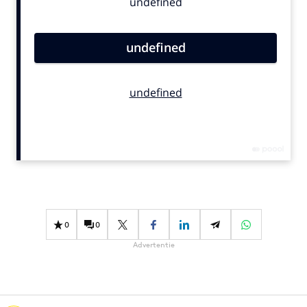
Bureaus
Campagnes
Carriere
Contentmarketing
Craft
Customer Experience
Data & Insights
Design
Digital transformation
Diversiteit
Effectiviteit
0
0
Gedragsverandering
Advertentie
Influencer marketing
Interne communicatie
Martech