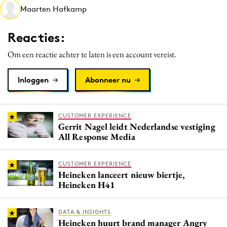
Maarten Hafkamp
Media
Merkstrategie
Reacties:
PR
Om een reactie achter te laten is een account vereist.
Programmatic
Purpose Marketing
Inloggen
Abonneer nu
Reputatie & crisis
CUSTOMER EXPERIENCE
Gerrit Nagel leidt Nederlandse vestiging
All Response Media
CUSTOMER EXPERIENCE
Heineken lanceert nieuw biertje,
Heineken H41
DATA & INSIGHTS
Heineken huurt brand manager Angry