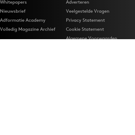
Whitepapers
Adverteren
Nieuwsbrief
Veelgestelde Vragen
Adformatie Academy
Privacy Statement
Volledig Magazine Archief
Cookie Statement
Algemene Voorwaarden
Onze app
Maak Adformatie.nl je
Google-favoriet
Privacyinstellingen
Download de
Adformatie Nieuws App