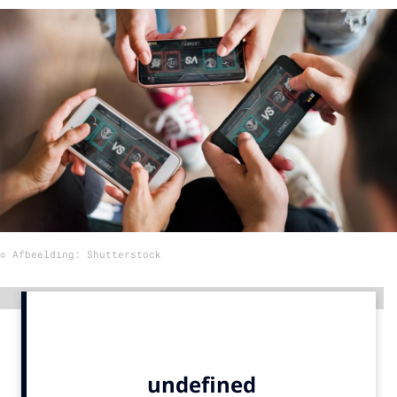
Menu
Home
9 sept: GenAI-training
12 nov: MarketingLive!
Adverteren
Events
Opleidingen
© Afbeelding: Shutterstock
Vacatures
Academy
Advertentie
Partners
Topics
Artificial Intelligence