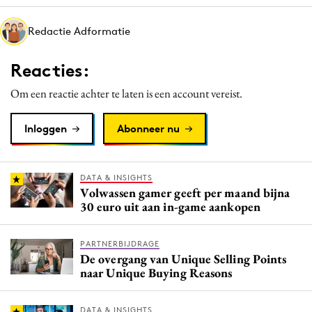
Media
Redactie Adformatie
Merkstrategie
PR
Reacties:
Programmatic
Om een reactie achter te laten is een account vereist.
Purpose Marketing
Reputatie & crisis
Inloggen
Abonneer nu
DATA & INSIGHTS
Volwassen gamer geeft per maand bijna
30 euro uit aan in-game aankopen
PARTNERBIJDRAGE
De overgang van Unique Selling Points
naar Unique Buying Reasons
DATA & INSIGHTS