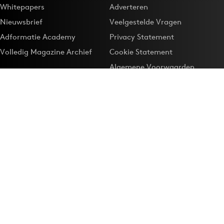
Whitepapers
Adverteren
Nieuwsbrief
Veelgestelde Vragen
Adformatie Academy
Privacy Statement
Volledig Magazine Archief
Cookie Statement
Algemene Voorwaarden
Onze app
Maak Adformatie.nl je
Google-favoriet
Privacyinstellingen
Download de
Adformatie Nieuws App