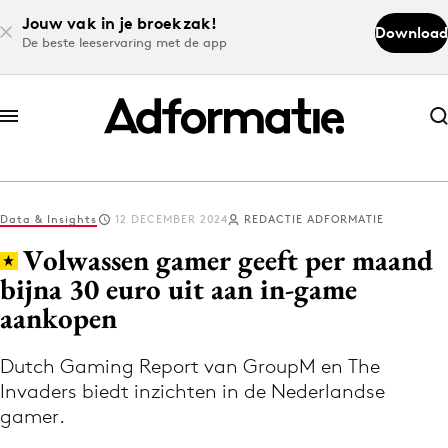
Jouw vak in je broekzak!
Download
De beste leeservaring met de app
Abonneer nu
Abonneer nu
Data & Insights
12 DECEMBER 2024
REDACTIE ADFORMATIE
Log in
Volwassen gamer geeft per maand
bijna 30 euro uit aan in-game
aankopen
Download de app
Volg het laatste nieuws via de Adformatie
Dutch Gaming Report van GroupM en The
Nieuws app
Invaders biedt inzichten in de Nederlandse
gamer.