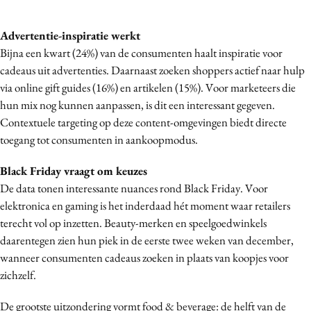
Media
Advertentie-inspiratie werkt
Merkstrategie
Bijna een kwart (24%) van de consumenten haalt inspiratie voor
PR
cadeaus uit advertenties. Daarnaast zoeken shoppers actief naar hulp
Programmatic
via online gift guides (16%) en artikelen (15%). Voor marketeers die
Purpose Marketing
hun mix nog kunnen aanpassen, is dit een interessant gegeven.
Reputatie & crisis
Contextuele targeting op deze content-omgevingen biedt directe
toegang tot consumenten in aankoopmodus.
Black Friday vraagt om keuzes
De data tonen interessante nuances rond Black Friday. Voor
elektronica en gaming is het inderdaad hét moment waar retailers
terecht vol op inzetten. Beauty-merken en speelgoedwinkels
daarentegen zien hun piek in de eerste twee weken van december,
wanneer consumenten cadeaus zoeken in plaats van koopjes voor
zichzelf.
De grootste uitzondering vormt food & beverage: de helft van de