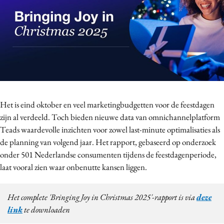
Bureaus
Campagnes
Carriere
Contentmarketing
Craft
Customer Experience
Data & Insights
Het is eind oktober en veel marketingbudgetten voor de feestdagen
Design
zijn al verdeeld. Toch bieden nieuwe data van omnichannelplatform
Teads waardevolle inzichten voor zowel last-minute optimalisaties als
Digital transformation
de planning van volgend jaar. Het rapport, gebaseerd op onderzoek
Diversiteit
onder 501 Nederlandse consumenten tijdens de feestdagenperiode,
Effectiviteit
laat vooral zien waar onbenutte kansen liggen.
Gedragsverandering
Influencer marketing
Het complete 'Bringing Joy in Christmas 2025'-rapport is via
deze
Interne communicatie
link
te downloaden
Martech