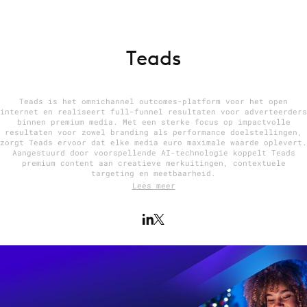
Teads
Menu
Home
9 sept: GenAI-training
Teads is het omnichannel outcomes-platform voor het open
internet en realiseert full-funnel resultaten voor adverteerders
12 nov: MarketingLive!
binnen premium media. Met een sterke focus op impactvolle
resultaten voor zowel branding als performance doelstellingen,
Adverteren
zorgt Teads ervoor dat elke media euro maximale waarde oplevert.
Aangestuurd door voorspellende AI-technologie koppelt Teads
Events
premium content aan creatieve merkuitingen, contextuele
targeting en meetbaarheid.
Opleidingen
Lees meer
Vacatures
Academy
Partners
Topics
Artificial Intelligence