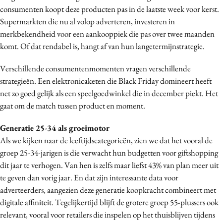
consumenten koopt deze producten pas in de laatste week voor kerst.
Supermarkten die nu al volop adverteren, investeren in
merkbekendheid voor een aankooppiek die pas over twee maanden
komt. Of dat rendabel is, hangt af van hun langetermijnstrategie.
Verschillende consumentenmomenten vragen verschillende
strategieën. Een elektronicaketen die Black Friday domineert heeft
net zo goed gelijk als een speelgoedwinkel die in december piekt. Het
gaat om de match tussen product en moment.
Generatie 25-34 als groeimotor
Als we kijken naar de leeftijdscategorieën, zien we dat het vooral de
groep 25-34-jarigen is die verwacht hun budgetten voor giftshopping
dit jaar te verhogen. Van hen is zelfs maar liefst 43% van plan meer uit
te geven dan vorig jaar. En dat zijn interessante data voor
adverteerders, aangezien deze generatie koopkracht combineert met
digitale affiniteit. Tegelijkertijd blijft de grotere groep 55-plussers ook
relevant, vooral voor retailers die inspelen op het thuisblijven tijdens