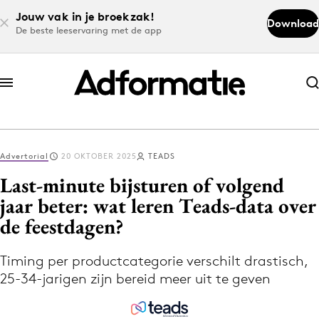
Jouw vak in je broekzak!
Download
De beste leeservaring met de app
Abonneer nu
Abonneer nu
Advertorial
20 OKTOBER 2025
TEADS
Log in
Last-minute bijsturen of volgend
jaar beter: wat leren Teads-data over
de feestdagen?
Download de app
Volg het laatste nieuws via de Adformatie
Timing per productcategorie verschilt drastisch,
Nieuws app
25-34-jarigen zijn bereid meer uit te geven