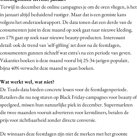
Terwijl in december de online campagnes je om de oren vliegen, is het
in januari altijd beduidend rustiger. Maar dat is een gemiste kans
volgens het onderzoeksrapport. De data tonen dat een derde van de
consumenten juist in deze maand op zoek gaat naar nieuwe kleding,
en 17% gaat op zoek naar nieuwe beauty-producten. Interessant
detail: ook de trend van 'self-gifting' zet door na de feestdagen,
consumenten gunnen zichzelf wat extra's na een periode van geven.
Vakanties boeken is deze maand vooral bij 25-34-jarigen populair,
bijna 40% verwacht deze maand te gaan boeken.
Wat werkt wel, wat niet?
De Teads-data bieden concrete lessen voor de feestdagenperiode.
Retailers die nu nog sturen op Black Friday-campagnes voor beauty of
speelgoed, missen hun natuurlijke piek in december. Supermarkten
die twee maanden vooruit adverteren voor kerstdiners, betalen de
prijs voor zichtbaarheid zonder directe conversie.
De winnaars deze feestdagen zijn niet de merken met het grootste