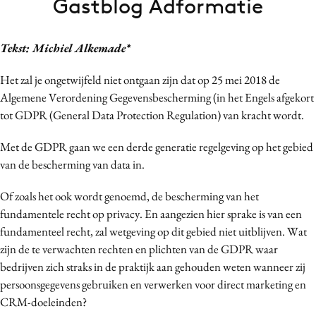
Gastblog Adformatie
Bureaus
Campagnes
Tekst: Michiel Alkemade*
Carriere
Contentmarketing
Het zal je ongetwijfeld niet ontgaan zijn dat op 25 mei 2018 de
Algemene Verordening Gegevensbescherming (in het Engels afgekort
Craft
tot GDPR (General Data Protection Regulation) van kracht wordt.
Customer Experience
Data & Insights
Met de GDPR gaan we een derde generatie regelgeving op het gebied
Design
van de bescherming van data in.
Digital transformation
Of zoals het ook wordt genoemd, de bescherming van het
Diversiteit
fundamentele recht op privacy. En aangezien hier sprake is van een
Effectiviteit
fundamenteel recht, zal wetgeving op dit gebied niet uitblijven. Wat
Gedragsverandering
zijn de te verwachten rechten en plichten van de GDPR waar
bedrijven zich straks in de praktijk aan gehouden weten wanneer zij
Influencer marketing
persoonsgegevens gebruiken en verwerken voor direct marketing en
Interne communicatie
CRM-doeleinden?
Martech