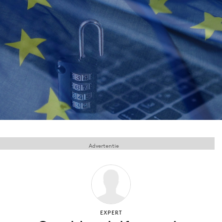
Menu
Home
9 sept: GenAI-training
12 nov: MarketingLive!
Adverteren
Events
Opleidingen
Advertentie
Vacatures
Academy
Partners
Topics
EXPERT
Artificial Intelligence