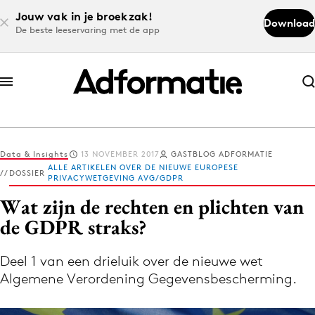
Jouw vak in je broekzak!
Download
De beste leeservaring met de app
Abonneer nu
Abonneer nu
Data & Insights
13 NOVEMBER 2017
GASTBLOG ADFORMATIE
Log in
ALLE ARTIKELEN OVER DE NIEUWE EUROPESE
DOSSIER
PRIVACYWETGEVING AVG/GDPR
Wat zijn de rechten en plichten van
Download de app
de GDPR straks?
Volg het laatste nieuws via de Adformatie
Nieuws app
Deel 1 van een drieluik over de nieuwe wet
Algemene Verordening Gegevensbescherming.