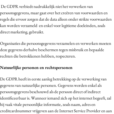
Media
De GDPR verbiedt nadrukkelijk niet het verwerken van
persoonsgegevens, maar gaat over het creëren van voorwaarden en
Merkstrategie
regels die ervoor zorgen dat de data alleen onder strikte voorwaarden
PR
kan worden verzameld en enkel voor legitieme doeleinden, zoals
Programmatic
direct marketing, gebruikt.
Purpose Marketing
Organisaties die persoonsgegevens verzamelen en verwerken moeten
Reputatie & crisis
deze gegevens derhalve beschermen tegen misbruik en bepaalde
rechten die betrokkenen hebben, respecteren.
Natuurlijke personen en rechtspersonen
De GDPR heeft in eerste aanleg betrekking op de verwerking van
gegevens van natuurlijke personen. Gegevens worden enkel als
persoonsgegevens beschouwd als de persoon direct of indirect
identificeerbaar is. Wanneer iemand zich op het internet begeeft, zal
hij vaak vitale persoonlijke informatie, zoals naam, adres en
creditcardnummer vrijgeven aan de Internet Service Provider en aan