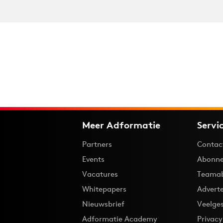
Meer Adformatie
Servi
Partners
Contac
Events
Abonne
Vacatures
Teama
Whitepapers
Advert
Nieuwsbrief
Veelge
Adformatie Academy
Privac