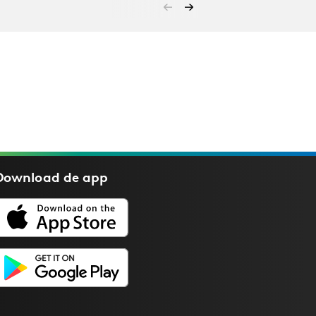
Download de
app