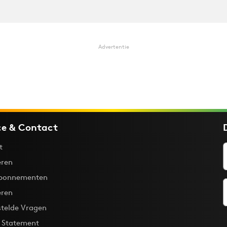
Advertentie
ce & Contact
t
ren
bonnementen
eren
stelde Vragen
y Statement