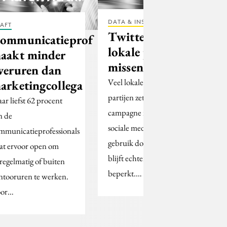
DATA & INSIGHTS
AFT
Twitterende
ommunicatieprof
lokale politici
aakt minder
missen volgers
veruren dan
Veel lokale politieke
arketingcollega
partijen zetten in hun
ar liefst 62 procent
campagne in op online
n de
sociale media. Het
mmunicatieprofessionals
gebruik door kiezers
aat ervoor open om
blijft echter zeer
regelmatig of buiten
beperkt.…
ntooruren te werken.
or…