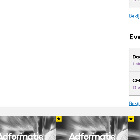
Bekij
Ev
Da
1 o
CM
13 
Beki