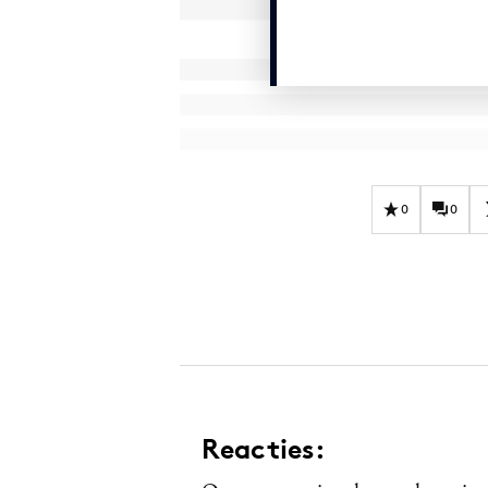
0
0
Reacties: