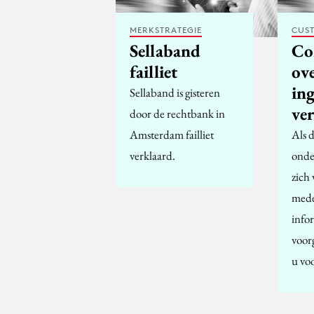
MERKSTRATEGIE
CUST
Sellaband
Co
failliet
ov
in
Sellaband is gisteren
ve
door de rechtbank in
Amsterdam failliet
Als 
verklaard.
onde
zich
mede
info
voor
u vo