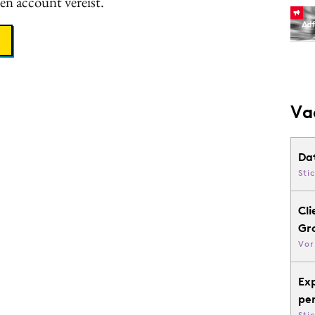
een account vereist.
Va
Da
Sti
Cli
Gr
Vor
Ex
pe
Sti