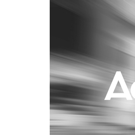
Carriere
Effectiviteit
Contentmarketing
Gedragsverand
Craft
Influencer mar
Customer Experience
Interne commu
Data & Insights
Martech