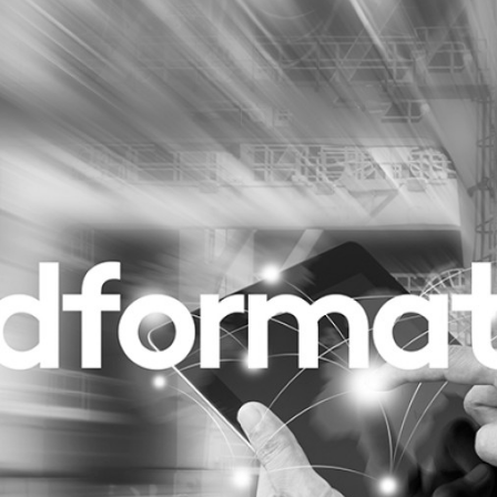
Programmatic
ering
Purpose Marketing
keting
Reputatie & crisis
nicatie