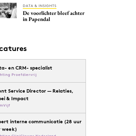
DATA & INSIGHTS
De voorlichter bleef achter
in Papendal
catures
ta- en CRM- specialist
chting Proefdiervrij
ent Service Director — Relaties,
oei & Impact
mVijf
pert interne communicatie (28 uur
r week)
chting CliniClowns Nederland