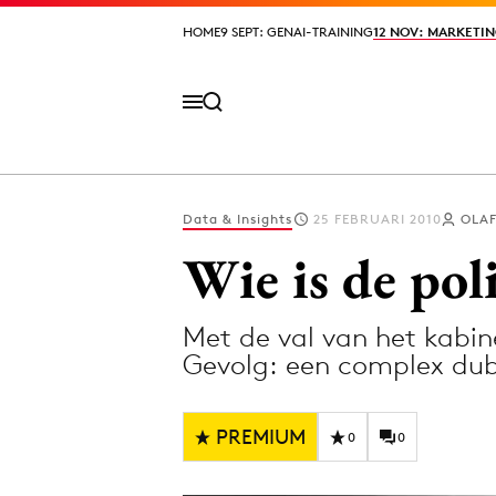
HOME
HOME
9 SEPT: GENAI-TRAINING
9 SEPT: GENAI-TRAINING
12 NOV: MARKETIN
12 NOV: MARKETIN
Data & Insights
25 FEBRUARI 2010
OLAF
Volg het laatste nieuws via de Adformatie N
Wie is de po
Met de val van het kabi
Topics
Gevolg: een complex du
Artificial Intelligence
Design
Bureaus
Digital transf
PREMIUM
0
0
Campagnes
Diversiteit