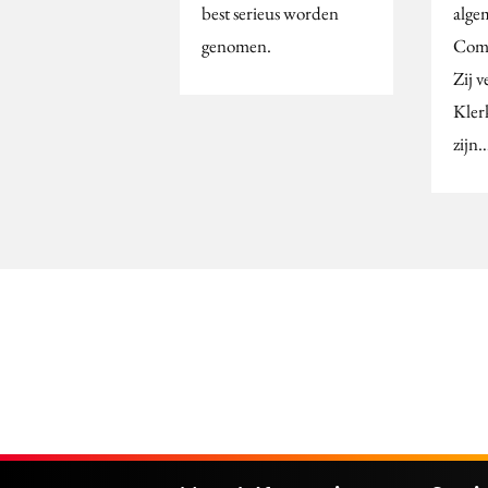
best serieus worden
alge
genomen.
Comm
Zij 
Klerk
zijn