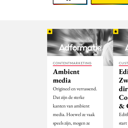
CONTENTMARKETING
CUST
Ambient
Ed
media
Zw
dir
Origineel en verrassend.
Co
Dat zijn de sterke
& 
kanten van ambient
media. Hoewel ze vaak
Edit
speels zijn, mogen ze
start