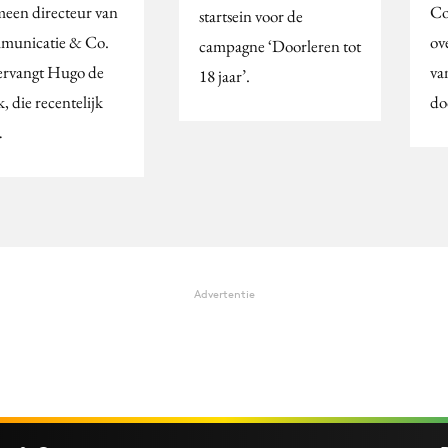
meen directeur van
Co
startsein voor de
unicatie & Co.
ov
campagne ‘Doorleren tot
vervangt Hugo de
va
18 jaar’.
, die recentelijk
do
…
Advertentie