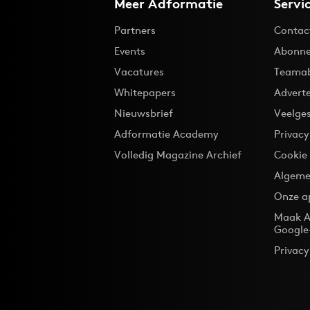
Meer Adformatie
Servi
Partners
Contac
Events
Abonne
Vacatures
Teama
Whitepapers
Advert
Nieuwsbrief
Veelge
Adformatie Academy
Privac
Volledig Magazine Archief
Cookie
Algeme
Onze a
Maak A
Google
Privacy