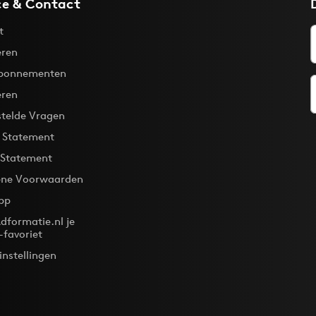
ce & Contact
t
ren
bonnementen
eren
stelde Vragen
y Statement
 Statement
ne Voorwaarden
pp
dformatie.nl je
-favoriet
instellingen