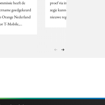
mmissie heeft de
proef via internet hun
ername goedgekeurd
zegje kunnen doen over
n Orange Nederland
nieuwe regels van de…
or T-Mobile,…