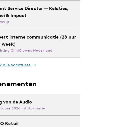
ent Service Director — Relaties,
oei & Impact
mVijf
pert interne communicatie (28 uur
r week)
chting CliniClowns Nederland
k alle vacatures
enementen
g van de Audio
ktober 2026 · Adformatie
O Retail