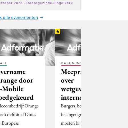
oktober 2026 · Doopsgezinde Singelkerk
jk alle evenementen
AFT
DATA & INSIGHTS
vername
Meepraten
range door
over
-Mobile
wetgeving via
oedgekeurd
internet
lecombedrijf Orange
Burgers, bedrijven en
rdt definitief Duits.
belangengroepen
 Europese
moeten bij wijze van