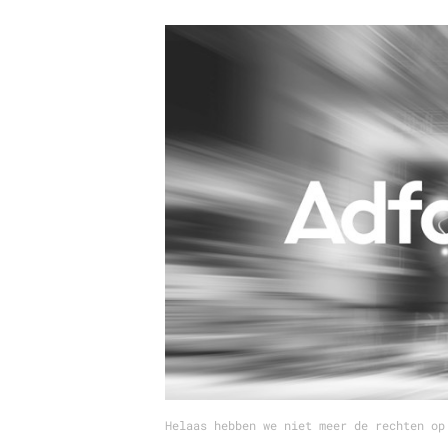
Carriere
Effectiviteit
Contentmarketing
Gedragsverand
Craft
Influencer mar
Customer Experience
Interne commu
Data & Insights
Martech
Helaas hebben we niet meer de rechten op