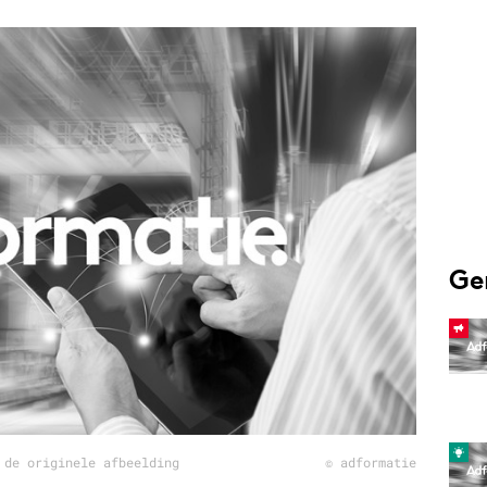
Programmatic
ering
Purpose Marketing
keting
Reputatie & crisis
nicatie
Ge
 de originele afbeelding
© adformatie