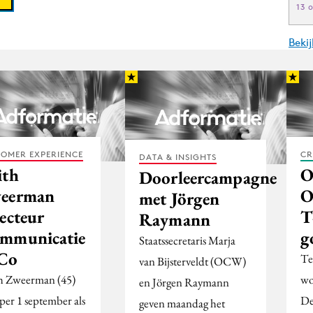
13 
Beki
OMER EXPERIENCE
CR
DATA & INSIGHTS
ith
O
Doorleercampagne
eerman
O
met Jörgen
ecteur
T
Raymann
mmunicatie
g
Staatssecretaris Marja
Co
Te
van Bijsterveldt (OCW)
h Zweerman (45)
wo
en Jörgen Raymann
 per 1 september als
De
geven maandag het