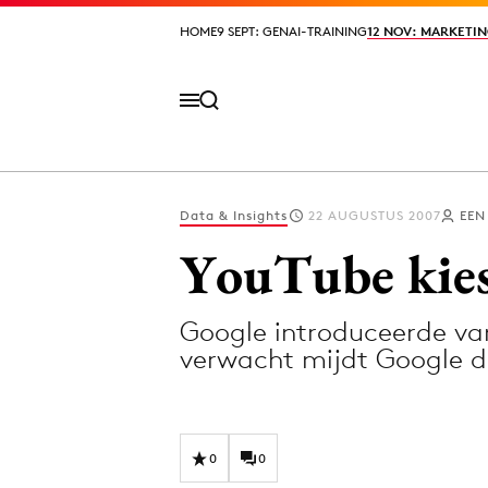
HOME
HOME
9 SEPT: GENAI-TRAINING
9 SEPT: GENAI-TRAINING
12 NOV: MARKETIN
12 NOV: MARKETIN
Data & Insights
22 AUGUSTUS 2007
EEN
Volg het laatste nieuws via de Adformatie N
YouTube kies
Google introduceerde va
Topics
verwacht mijdt Google de
Artificial Intelligence
Design
Bureaus
Digital transf
Campagnes
Diversiteit
0
0