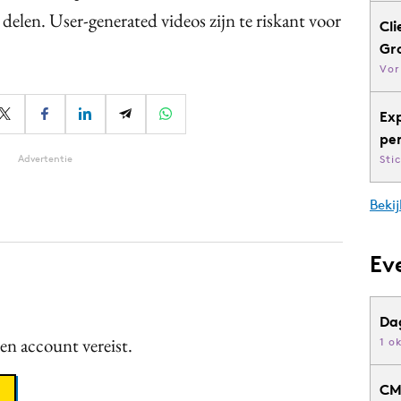
elen. User-generated videos zijn te riskant voor
Cli
Gr
Vor
Ex
pe
Advertentie
Sti
Bekij
Ev
Da
een account vereist.
1 o
CM