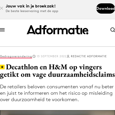
Jouw vak in je broekzak!
Download
De beste leeservaring met de app
Abonneer nu
Abonneer nu
Gedragsverandering
13 SEPTEMBER 2022
REDACTIE ADFORMATIE
Log in
Decathlon en H&M op vingers
getikt om vage duurzaamheidsclaims
Download de app
Volg het laatste nieuws via de Adformatie
De retailers beloven consumenten vanaf nu beter
en juist te informeren om het risico op misleiding
Nieuws app
over duurzaamheid te voorkomen.