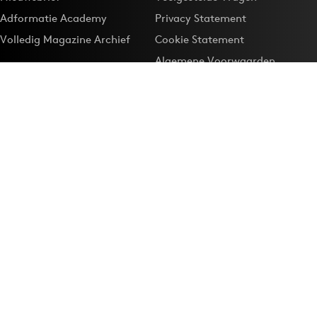
Adformatie Academy
Privacy Statement
Volledig Magazine Archief
Cookie Statement
Algemene Voorwaarden
Onze app
Maak Adformatie.nl je
Google-favoriet
Privacyinstellingen
Download de
Adformatie Nieuws App