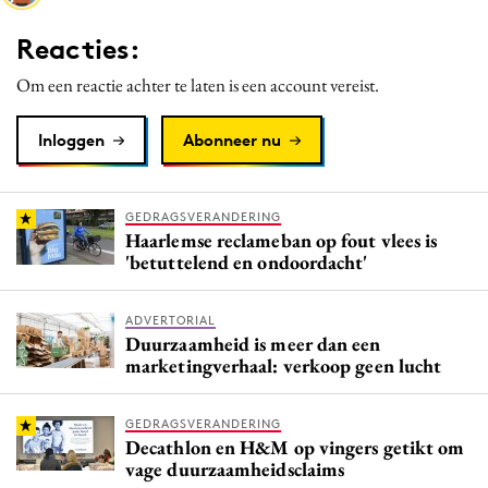
Media
Reacties:
Merkstrategie
Om een reactie achter te laten is een account vereist.
PR
Programmatic
Inloggen
Abonneer nu
Purpose Marketing
Reputatie & crisis
GEDRAGSVERANDERING
Haarlemse reclameban op fout vlees is
'betuttelend en ondoordacht'
ADVERTORIAL
Duurzaamheid is meer dan een
marketingverhaal: verkoop geen lucht
GEDRAGSVERANDERING
Decathlon en H&M op vingers getikt om
vage duurzaamheidsclaims