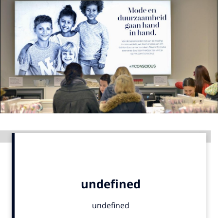
Menu
Home
9 sept: GenAI-training
12 nov: MarketingLive!
Adverteren
Events
Opleidingen
Advertentie
Vacatures
Academy
Partners
Topics
Artificial Intelligence