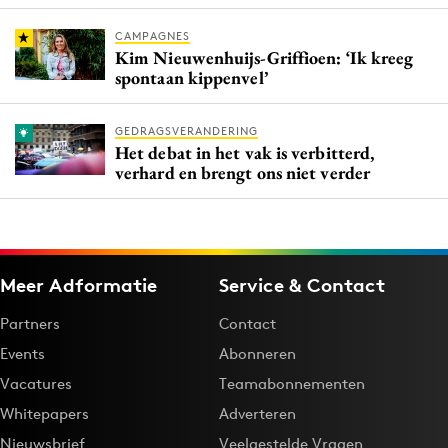
CAMPAGNES
Kim Nieuwenhuijs-Griffioen: ‘Ik kreeg
spontaan kippenvel’
GEDRAGSVERANDERING
Het debat in het vak is verbitterd,
verhard en brengt ons niet verder
Meer Adformatie
Service & Contact
Partners
Contact
Events
Abonneren
Vacatures
Teamabonnementen
Whitepapers
Adverteren
Nieuwsbrief
Veelgestelde Vragen