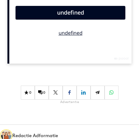
Bureaus
Campagnes
Carriere
Contentmarketing
Craft
Customer Experience
Data & Insights
Design
Digital transformation
Diversiteit
0
0
Effectiviteit
Advertentie
Gedragsverandering
Influencer marketing
Interne communicatie
Redactie Adformatie
Martech