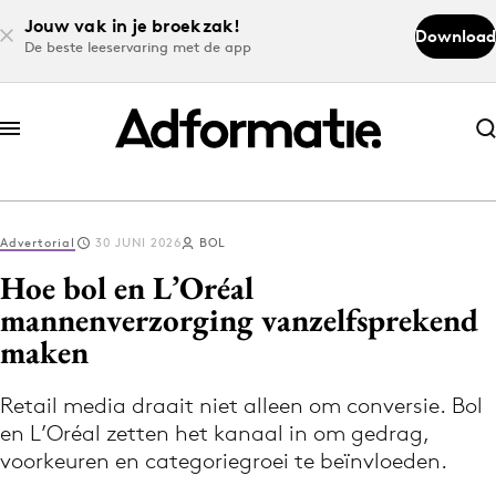
Jouw vak in je broekzak!
Download
De beste leeservaring met de app
Abonneer nu
Abonneer nu
Advertorial
30 JUNI 2026
BOL
Log in
Hoe bol en L’Oréal
mannenverzorging vanzelfsprekend
maken
Download de app
Volg het laatste nieuws via de Adformatie
Retail media draait niet alleen om conversie. Bol
Nieuws app
en L’Oréal zetten het kanaal in om gedrag,
voorkeuren en categoriegroei te beïnvloeden.