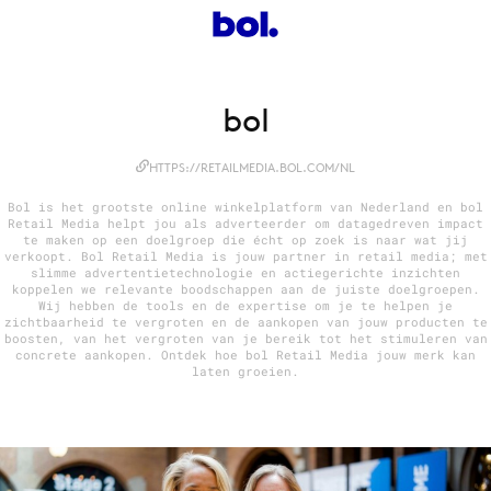
Menu
bol
Home
9 sept: GenAI-training
HTTPS://RETAILMEDIA.BOL.COM/NL
12 nov: MarketingLive!
Bol is het grootste online winkelplatform van Nederland en bol
Retail Media helpt jou als adverteerder om datagedreven impact
Adverteren
te maken op een doelgroep die écht op zoek is naar wat jij
verkoopt. Bol Retail Media is jouw partner in retail media; met
Events
slimme advertentietechnologie en actiegerichte inzichten
koppelen we relevante boodschappen aan de juiste doelgroepen.
Opleidingen
Wij hebben de tools en de expertise om je te helpen je
zichtbaarheid te vergroten en de aankopen van jouw producten te
Vacatures
boosten, van het vergroten van je bereik tot het stimuleren van
concrete aankopen. Ontdek hoe bol Retail Media jouw merk kan
Academy
laten groeien.
Partners
Topics
Artificial Intelligence