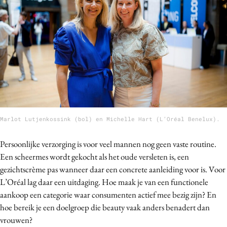
Bureaus
Campagnes
Carriere
Contentmarketing
Craft
Customer Experience
Data & Insights
Design
Marlot Lutjenkossink (bol) en Michelle Hart (L’Oréal Benelux).
Digital transformation
Persoonlijke verzorging is voor veel mannen nog geen vaste routine.
Diversiteit
Een scheermes wordt gekocht als het oude versleten is, een
Effectiviteit
gezichtscrème pas wanneer daar een concrete aanleiding voor is. Voor
Gedragsverandering
L’Oréal lag daar een uitdaging. Hoe maak je van een functionele
Influencer marketing
aankoop een categorie waar consumenten actief mee bezig zijn? En
hoe bereik je een doelgroep die beauty vaak anders benadert dan
Interne communicatie
vrouwen?
Martech