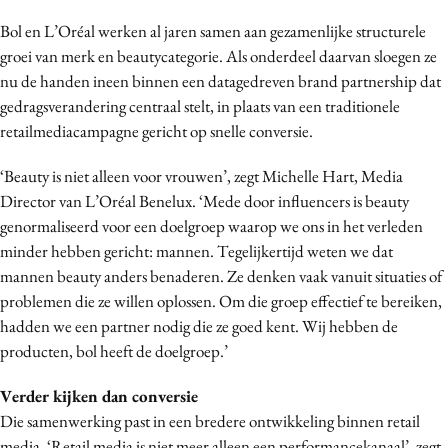
Media
Bol en L’Oréal werken al jaren samen aan gezamenlijke structurele
Merkstrategie
groei van merk en beautycategorie. Als onderdeel daarvan sloegen ze
nu de handen ineen binnen een datagedreven brand partnership dat
PR
gedragsverandering centraal stelt, in plaats van een traditionele
Programmatic
retailmediacampagne gericht op snelle conversie.
Purpose Marketing
Reputatie & crisis
‘Beauty is niet alleen voor vrouwen’, zegt Michelle Hart, Media
Director van L’Oréal Benelux. ‘Mede door influencers is beauty
genormaliseerd voor een doelgroep waarop we ons in het verleden
minder hebben gericht: mannen. Tegelijkertijd weten we dat
mannen beauty anders benaderen. Ze denken vaak vanuit situaties of
problemen die ze willen oplossen. Om die groep effectief te bereiken,
hadden we een partner nodig die ze goed kent. Wij hebben de
producten, bol heeft de doelgroep.’
Verder kijken dan conversie
Die samenwerking past in een bredere ontwikkeling binnen retail
media. ‘Retail media is niet meer alleen een performancekanaal’, zegt