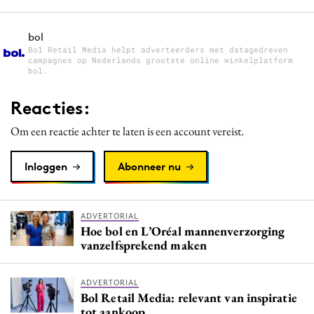
bol
Bol Retail Media helpt adverteerders met datagedreven
campagnes op Nederlands grootste online winkelplatform
bol.
Reacties:
Om een reactie achter te laten is een account vereist.
Inloggen
Abonneer nu
ADVERTORIAL
Hoe bol en L’Oréal mannenverzorging
vanzelfsprekend maken
ADVERTORIAL
Bol Retail Media: relevant van inspiratie
tot aankoop