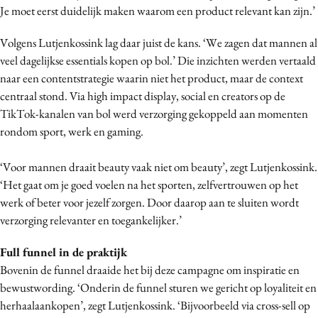
Je moet eerst duidelijk maken waarom een product relevant kan zijn.’
Volgens Lutjenkossink lag daar juist de kans. ‘We zagen dat mannen al
veel dagelijkse essentials kopen op bol.’ Die inzichten werden vertaald
naar een contentstrategie waarin niet het product, maar de context
centraal stond. Via high impact display, social en creators op de
TikTok-kanalen van bol werd verzorging gekoppeld aan momenten
rondom sport, werk en gaming.
‘Voor mannen draait beauty vaak niet om beauty’, zegt Lutjenkossink.
‘Het gaat om je goed voelen na het sporten, zelfvertrouwen op het
werk of beter voor jezelf zorgen. Door daarop aan te sluiten wordt
verzorging relevanter en toegankelijker.’
Full funnel in de praktijk
Bovenin de funnel draaide het bij deze campagne om inspiratie en
bewustwording. ‘Onderin de funnel sturen we gericht op loyaliteit en
herhaalaankopen’, zegt Lutjenkossink. ‘Bijvoorbeeld via cross-sell op