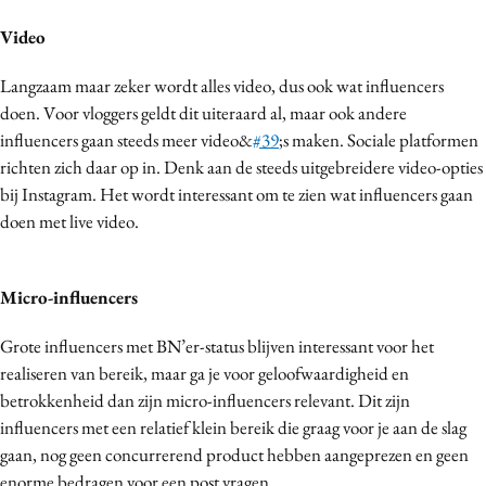
Bureaus
Video
Campagnes
Langzaam maar zeker wordt alles video, dus ook wat influencers
Carriere
doen. Voor vloggers geldt dit uiteraard al, maar ook andere
Contentmarketing
influencers gaan steeds meer video&
#39
;s maken. Sociale platformen
Craft
richten zich daar op in. Denk aan de steeds uitgebreidere video-opties
Customer Experience
bij Instagram. Het wordt interessant om te zien wat influencers gaan
Data & Insights
doen met live video.
Design
Digital transformation
Micro-influencers
Diversiteit
Grote influencers met BN’er-status blijven interessant voor het
Effectiviteit
realiseren van bereik, maar ga je voor geloofwaardigheid en
Gedragsverandering
betrokkenheid dan zijn micro-influencers relevant. Dit zijn
Influencer marketing
influencers met een relatief klein bereik die graag voor je aan de slag
Interne communicatie
gaan, nog geen concurrerend product hebben aangeprezen en geen
Martech
enorme bedragen voor een post vragen.