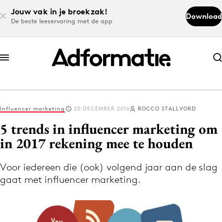
Jouw vak in je broekzak!
Download
De beste leeservaring met de app
Abonneer nu
Abonneer nu
Influencer marketing
20 DECEMBER 2016
ROCCO STALLVORD
Log in
5 trends in influencer marketing om
in 2017 rekening mee te houden
Download de app
Volg het laatste nieuws via de Adformatie
Voor iedereen die (ook) volgend jaar aan de slag
gaat met influencer marketing.
Nieuws app