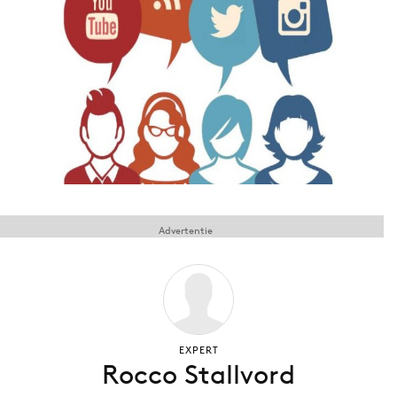
Menu
Home
9 sept: GenAI-training
12 nov: MarketingLive!
Adverteren
Events
Advertentie
Opleidingen
Vacatures
Academy
Partners
Topics
EXPERT
Rocco Stallvord
Artificial Intelligence