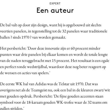
EXPERT
Bureaus
Een auteur
Campagnes
Carriere
De bal valt op door zijn design, want hij is opgebouwd uit slechts
Contentmarketing
veertien panelen, in tegenstelling tot de 32 panelen waar traditionele
Craft
ballen ? sinds 1970 ? van worden gemaakt.
Customer Experience
Het persbericht: 'Door deze innovatie zijn er 60 procent minder
Data & Insights
punten waar drie panelen bij elkaar komen en wordt de totale lengte
Design
van de naden teruggebracht met 15 procent. Het resultaat is een egale
Digital transformation
en perfect ronde wedstrijdbal, waardoor deze nog beter reageert op
Diversiteit
de wensen en acties van spelers.'
Effectiviteit
De eerste WK bal van Adidas was de Telstar uit 1970. Dat was
Gedragsverandering
overigens net als de Teamgeist nu, ook een bal in de kleuren zwart/wit
Influencer marketing
met gouden opdruk. Persbericht: 'De fijne gouden accenten staan
Interne communicatie
symbool voor de 18-karaats gouden WK-trofee waar de 32 teams om
Martech
zullen strijden.'