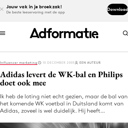
Jouw vak in je broekzak!
Download
De beste leeservaring met de app
Abonneer nu
Abonneer nu
Influencer marketing
10 DECEMBER 2005
EEN AUTEUR
Log in
Adidas levert de WK-bal en Philips
doet ook mee
Download de app
Volg het laatste nieuws via de Adformatie
Ik heb de loting niet echt gezien, maar de bal van
het komende WK voetbal in Duitsland komt van
Nieuws app
Adidas, zoveel is wel duidelijk. Hij heeft…