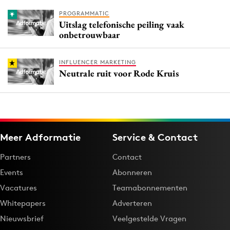
PROGRAMMATIC
Uitslag telefonische peiling vaak
onbetrouwbaar
INFLUENCER MARKETING
Neutrale ruit voor Rode Kruis
Meer Adformatie
Service & Contact
Partners
Contact
Events
Abonneren
Vacatures
Teamabonnementen
Whitepapers
Adverteren
Nieuwsbrief
Veelgestelde Vragen