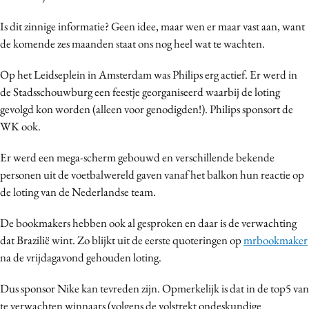
Media
Is dit zinnige informatie? Geen idee, maar wen er maar vast aan, want
Merkstrategie
de komende zes maanden staat ons nog heel wat te wachten.
PR
Op het Leidseplein in Amsterdam was Philips erg actief. Er werd in
Programmatic
de Stadsschouwburg een feestje georganiseerd waarbij de loting
Purpose Marketing
gevolgd kon worden (alleen voor genodigden!). Philips sponsort de
Reputatie & crisis
WK ook.
Er werd een mega-scherm gebouwd en verschillende bekende
personen uit de voetbalwereld gaven vanaf het balkon hun reactie op
de loting van de Nederlandse team.
De bookmakers hebben ook al gesproken en daar is de verwachting
dat Brazilië wint. Zo blijkt uit de eerste quoteringen op
mrbookmaker
na de vrijdagavond gehouden loting.
Dus sponsor Nike kan tevreden zijn. Opmerkelijk is dat in de top5 van
te verwachten winnaars (volgens de volstrekt ondeskundige