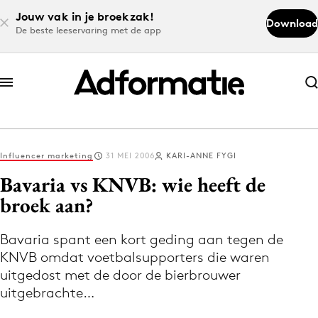
Jouw vak in je broekzak!
Download
De beste leeservaring met de app
Abonneer nu
Abonneer nu
Influencer marketing
31 MEI 2006
KARI-ANNE FYGI
Log in
Bavaria vs KNVB: wie heeft de
broek aan?
Download de app
Volg het laatste nieuws via de Adformatie
Bavaria spant een kort geding aan tegen de
KNVB omdat voetbalsupporters die waren
Nieuws app
uitgedost met de door de bierbrouwer
uitgebrachte…