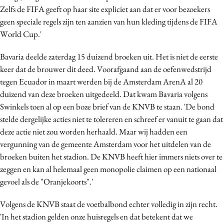
Zelfs de FIFA geeft op haar site expliciet aan dat er voor bezoekers
Media
geen speciale regels zijn ten aanzien van hun kleding tijdens de FIFA
Merkstrategie
World Cup.'
PR
Programmatic
Bavaria deelde zaterdag 15 duizend broeken uit. Het is niet de eerste
keer dat de brouwer dit deed. Voorafgaand aan de oefenwedstrijd
Purpose Marketing
tegen Ecuador in maart werden bij de Amsterdam ArenA al 20
Reputatie & crisis
duizend van deze broeken uitgedeeld. Dat kwam Bavaria volgens
Swinkels toen al op een boze brief van de KNVB te staan. 'De bond
stelde dergelijke acties niet te tolereren en schreef er vanuit te gaan dat
deze actie niet zou worden herhaald. Maar wij hadden een
vergunning van de gemeente Amsterdam voor het uitdelen van de
broeken buiten het stadion. De KNVB heeft hier immers niets over te
zeggen en kan al helemaal geen monopolie claimen op een nationaal
gevoel als de "Oranjekoorts".'
Volgens de KNVB staat de voetbalbond echter volledig in zijn recht.
'In het stadion gelden onze huisregels en dat betekent dat we