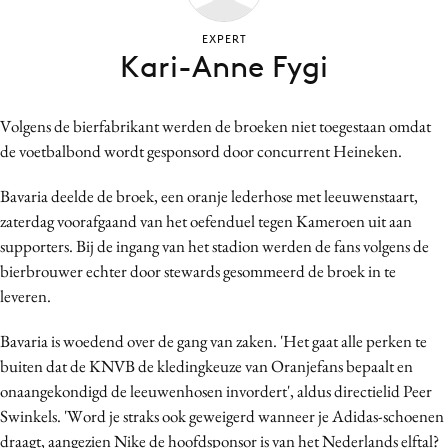
Bureaus
EXPERT
Campagnes
Kari-Anne Fygi
Carriere
Contentmarketing
Volgens de bierfabrikant werden de broeken niet toegestaan omdat
Craft
de voetbalbond wordt gesponsord door concurrent Heineken.
Customer Experience
Bavaria deelde de broek, een oranje lederhose met leeuwenstaart,
Data & Insights
zaterdag voorafgaand van het oefenduel tegen Kameroen uit aan
Design
supporters. Bij de ingang van het stadion werden de fans volgens de
Digital transformation
bierbrouwer echter door stewards gesommeerd de broek in te
Diversiteit
leveren.
Effectiviteit
Bavaria is woedend over de gang van zaken. 'Het gaat alle perken te
Gedragsverandering
buiten dat de KNVB de kledingkeuze van Oranjefans bepaalt en
Influencer marketing
onaangekondigd de leeuwenhosen invordert', aldus directielid Peer
Interne communicatie
Swinkels. 'Word je straks ook geweigerd wanneer je Adidas-schoenen
Martech
draagt, aangezien Nike de hoofdsponsor is van het Nederlands elftal?