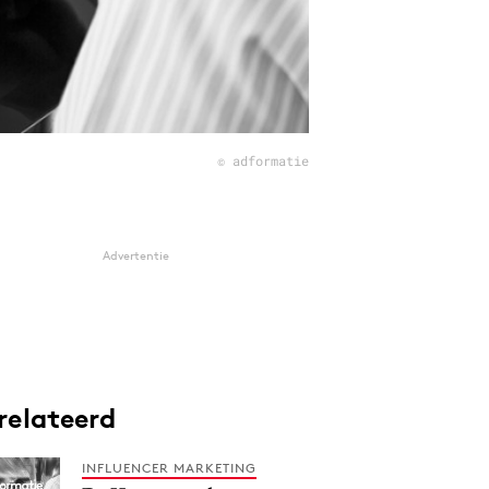
© adformatie
Advertentie
relateerd
INFLUENCER MARKETING