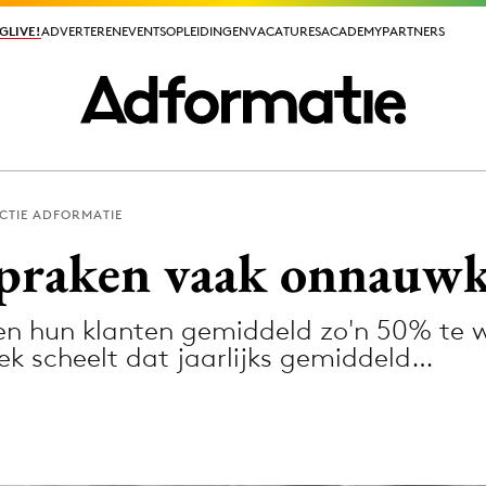
GLIVE!
GLIVE!
ADVERTEREN
ADVERTEREN
EVENTS
EVENTS
OPLEIDINGEN
OPLEIDINGEN
VACATURES
VACATURES
ACADEMY
ACADEMY
PARTNERS
PARTNERS
CTIE ADFORMATIE
ieuws app
spraken vaak onnauwk
n hun klanten gemiddeld zo'n 50% te we
k scheelt dat jaarlijks gemiddeld…
Media
ormation
Merkstrategie
PR