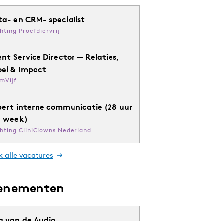
ta- en CRM- specialist
chting Proefdiervrij
ent Service Director — Relaties,
oei & Impact
mVijf
pert interne communicatie (28 uur
r week)
chting CliniClowns Nederland
k alle vacatures
enementen
g van de Audio