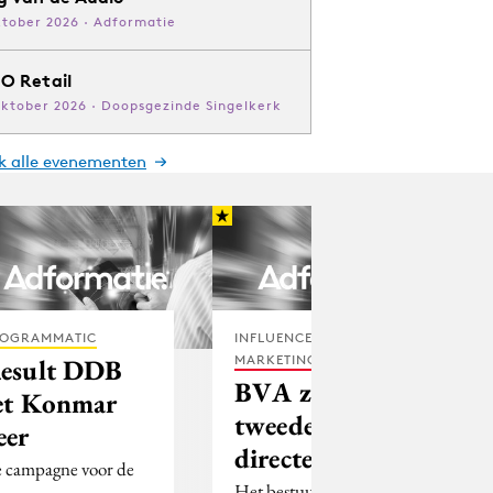
ktober 2026 · Adformatie
O Retail
oktober 2026 · Doopsgezinde Singelkerk
jk alle evenementen
OGRAMMATIC
INFLUENCER
MARKETING
esult DDB
BVA zoekt
et Konmar
tweede
eer
directeur
 campagne voor de
Het bestuur van de