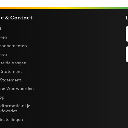
ce & Contact
t
ren
bonnementen
eren
stelde Vragen
y Statement
 Statement
ne Voorwaarden
pp
dformatie.nl je
-favoriet
instellingen