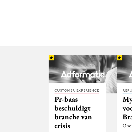
CUSTOMER EXPERIENCE
REPU
Pr-baas
My
beschuldigt
vo
branche van
Br
crisis
Onde