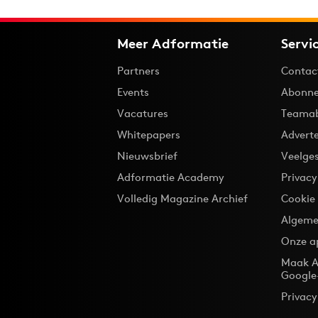
Meer Adformatie
Servi
Partners
Contac
Events
Abonne
Vacatures
Teama
Whitepapers
Advert
Nieuwsbrief
Veelge
Adformatie Academy
Privac
Volledig Magazine Archief
Cookie
Algeme
Onze a
Maak A
Google
Privacy