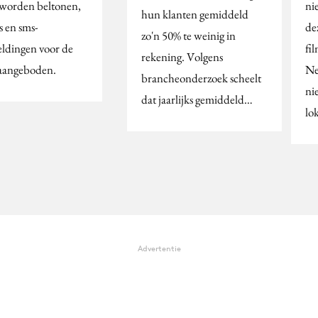
 worden beltonen,
ni
hun klanten gemiddeld
s en sms-
de
zo'n 50% te weinig in
eldingen voor de
fi
rekening. Volgens
aangeboden.
Ne
brancheonderzoek scheelt
ni
dat jaarlijks gemiddeld…
lo
Advertentie