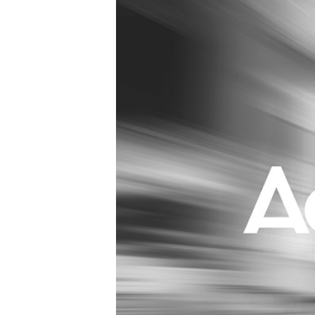
Carriere
Effectiviteit
Contentmarketing
Gedragsverand
Craft
Influencer mar
Customer Experience
Interne commu
Data & Insights
Martech