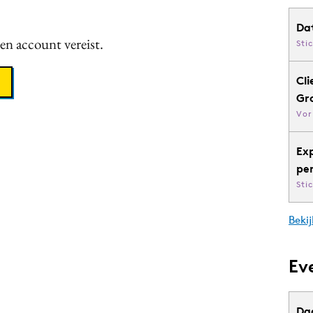
Da
een account vereist.
Sti
Cli
Gr
Vor
Ex
pe
Sti
Bekij
Ev
Da