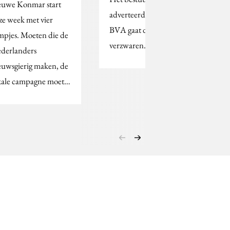
euwe Konmar start
adverteerdersbond
ze week met vier
BVA gaat de directie
lmpjes. Moeten die de
verzwaren.
derlanders
euwsgierig maken, de
kale campagne moet…