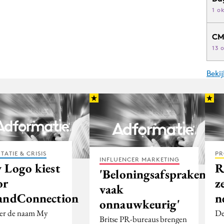
1 o
CM
13 
Beki
TATIE & CRISIS
PR
INFLUENCER MARKETING
 Logo kiest
R
'Beloningsafspraken
or
z
vaak
andConnection
n
onnauwkeurig'
r de naam My
De
Britse PR-bureaus brengen