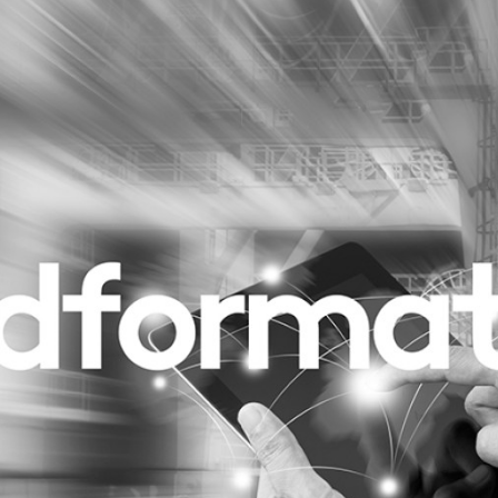
Programmatic
ering
Purpose Marketing
keting
Reputatie & crisis
nicatie