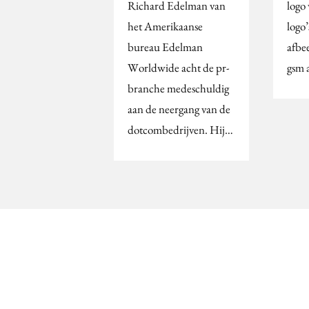
Richard Edelman van
logo
het Amerikaanse
logo’
bureau Edelman
afbe
Worldwide acht de pr-
gsm 
branche medeschuldig
aan de neergang van de
dotcombedrijven. Hij…