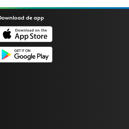
Download de
app