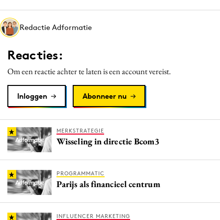
Media
Merkstrategie
Redactie Adformatie
PR
Reacties:
Programmatic
Purpose Marketing
Om een reactie achter te laten is een account vereist.
Reputatie & crisis
Inloggen
Abonneer nu
MERKSTRATEGIE
Wisseling in directie Bcom3
PROGRAMMATIC
Parijs als financieel centrum
INFLUENCER MARKETING