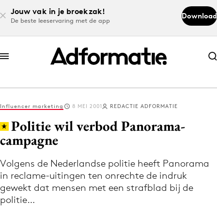
Jouw vak in je broekzak!
Download
De beste leeservaring met de app
Abonneer nu
Abonneer nu
Influencer marketing
8 MEI 2001
REDACTIE ADFORMATIE
Log in
Politie wil verbod Panorama-
campagne
Download de app
Volg het laatste nieuws via de Adformatie
Volgens de Nederlandse politie heeft Panorama
in reclame-uitingen ten onrechte de indruk
Nieuws app
gewekt dat mensen met een strafblad bij de
politie…