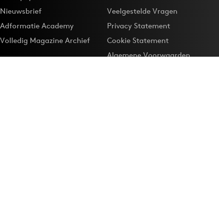
Nieuwsbrief
Veelgestelde Vragen
Adformatie Academy
Privacy Statement
Volledig Magazine Archief
Cookie Statement
Algemene Voorwaarden
Onze app
Maak Adformatie.nl je
Google-favoriet
Privacyinstellingen
Download de
Adformatie Nieuws App