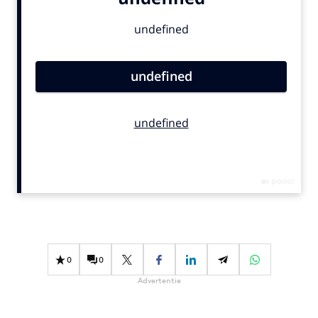
Bureaus
Campagnes
Carriere
Contentmarketing
Craft
Customer Experience
Data & Insights
Design
Digital transformation
Diversiteit
Effectiviteit
Gedragsverandering
0
0
Influencer marketing
Advertentie
Interne communicatie
Martech