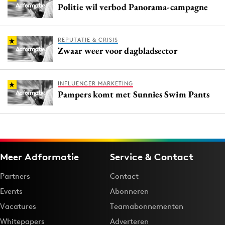
Politie wil verbod Panorama-campagne
REPUTATIE & CRISIS
Zwaar weer voor dagbladsector
INFLUENCER MARKETING
Pampers komt met Sunnies Swim Pants
Meer Adformatie
Service & Contact
Partners
Contact
Events
Abonneren
Vacatures
Teamabonnementen
Whitepapers
Adverteren