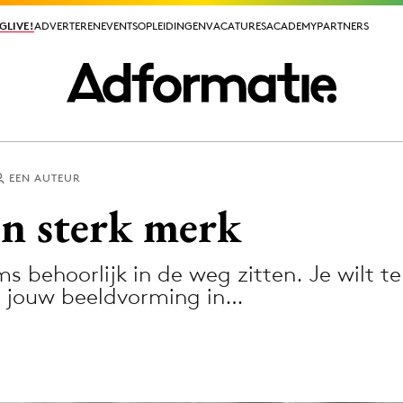
GLIVE!
GLIVE!
ADVERTEREN
ADVERTEREN
EVENTS
EVENTS
OPLEIDINGEN
OPLEIDINGEN
VACATURES
VACATURES
ACADEMY
ACADEMY
PARTNERS
PARTNERS
EEN AUTEUR
ieuws app
en sterk merk
s behoorlijk in de weg zitten. Je wilt t
t jouw beeldvorming in…
Media
ormation
Merkstrategie
PR