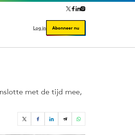
Log in
Log in
Abonneer nu
Abonneer nu
enslotte met de tijd mee,