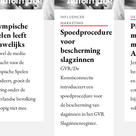
INFLUENCER
DE
MARKETING
ympische
P
Spoedprocedure
len leeft
m
voor
uwelijks
m
bescherming
A
el de media-
slagzinnen
acht voor de
Je
GVR/De
pische Spelen
be
Kennisconnectie
deert, groeit de
en
introduceert een
ving onder de
co
spoedprocedure voor
rlandse bevolking
bi
de bescherming van
lopig niet mee.
vo
slagzinnen in het GVR
Slagzinnenregister.