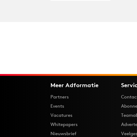
Meer Adformatie
Servi
Partners
Contac
Events
Abonne
Vacatures
Teama
Whitepapers
Advert
Nieuwsbrief
Veelge