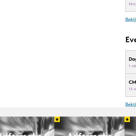
Sti
Bekij
Ev
Da
1 o
CM
13 
Beki