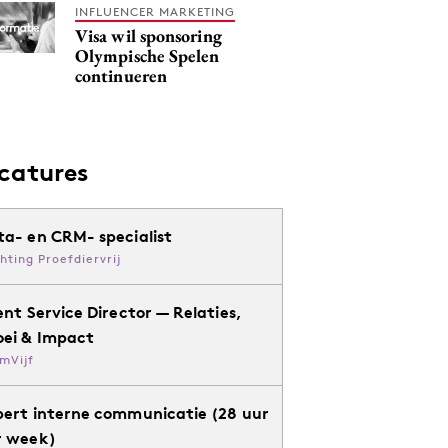
INFLUENCER MARKETING
Visa wil sponsoring
Olympische Spelen
continueren
catures
ta- en CRM- specialist
chting Proefdiervrij
ent Service Director — Relaties,
oei & Impact
mVijf
pert interne communicatie (28 uur
r week)