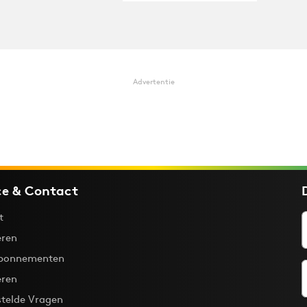
Advertentie
ce & Contact
t
ren
bonnementen
eren
stelde Vragen