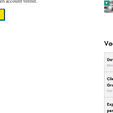
een account vereist.
Va
Da
Sti
Cli
Gr
Vor
Ex
pe