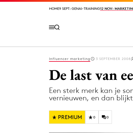
HOME
HOME
9 SEPT: GENAI-TRAINING
9 SEPT: GENAI-TRAINING
12 NOV: MARKETIN
12 NOV: MARKETIN
Influencer marketing
3 SEPTEMBER 2008
Volg het laatste nieuws via de Adformatie N
De last van e
Een sterk merk kan je som
Topics
vernieuwen, en dan blijk
Artificial Intelligence
Design
Bureaus
Digital transf
PREMIUM
0
0
Campagnes
Diversiteit