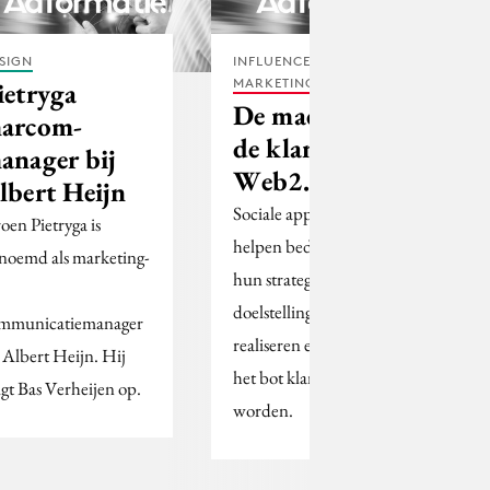
SIGN
INFLUENCER
MARKETING
ietryga
De macht aan
arcom-
de klant met
anager bij
Web2.0
lbert Heijn
Sociale applicaties
roen Pietryga is
helpen bedrijven om
noemd als marketing-
hun strategische
doelstellingen te
mmunicatiemanager
realiseren en om tot op
j Albert Heijn. Hij
het bot klantgericht te
lgt Bas Verheijen op.
worden.