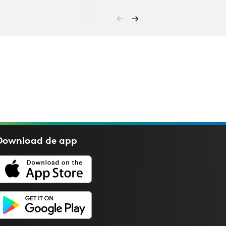
Download de
app