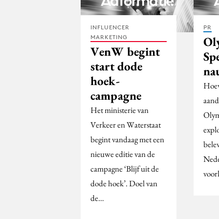
INFLUENCER
PR
MARKETING
Ol
VenW begint
Spe
start dode
na
hoek-
Hoew
campagne
aand
Het ministerie van
Olym
Verkeer en Waterstaat
explo
begint vandaag met een
bele
nieuwe editie van de
Nede
campagne ‘Blijf uit de
voor
dode hoek’. Doel van
de…