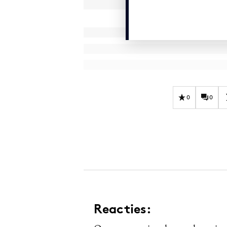
0
0
Reacties: