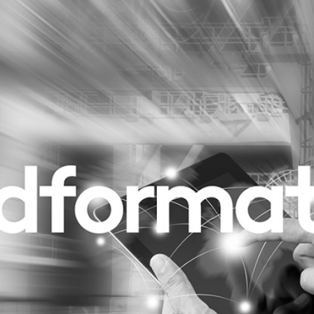
Programmatic
ering
Purpose Marketing
keting
Reputatie & crisis
nicatie