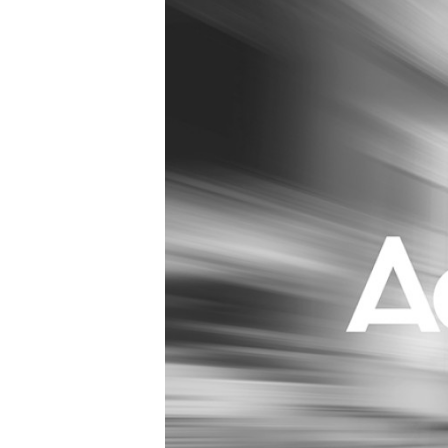
Carriere
Effectiviteit
Contentmarketing
Gedragsverand
Craft
Influencer mar
Customer Experience
Interne commu
Data & Insights
Martech