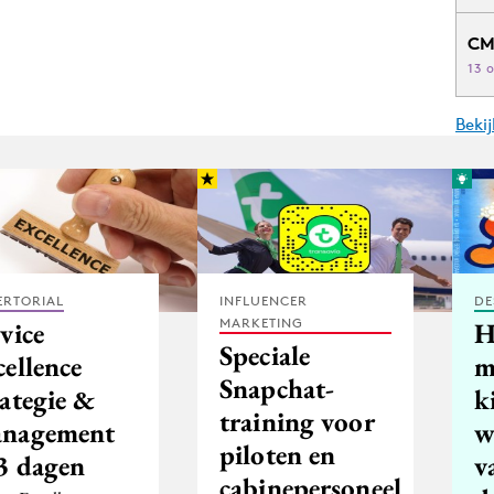
CM
13 
Beki
ERTORIAL
INFLUENCER
DE
MARKETING
vice
H
Speciale
ellence
m
Snapchat-
rategie &
k
training voor
nagement
w
piloten en
 3 dagen
v
cabinepersoneel