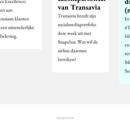
d
ice Excellence;
van Transavia
(
en aan
Transavia breidt zijn
ousiaste klanten
In
socialmediaportfolio
 een uitzonderlijke
#T
deze week uit met
tbeleving.
bl
Snapchat. Wat wil de
en
airline daarmee
te
bereiken?
Me
Sn
Advertentie