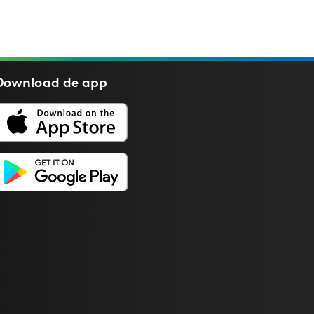
Download de
app