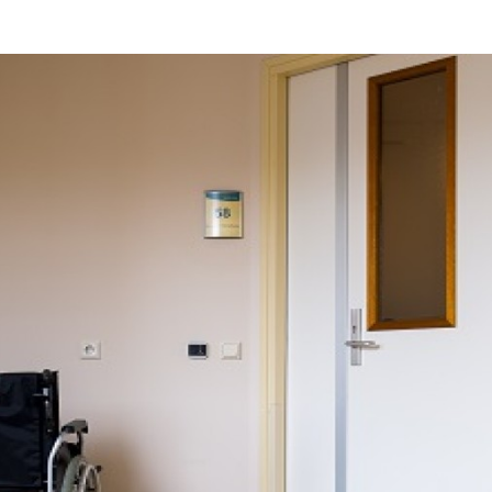
Programmatic
ering
Purpose Marketing
keting
Reputatie & crisis
nicatie