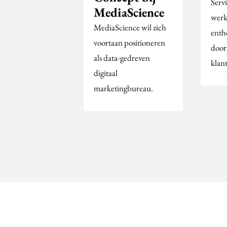
Serv
MediaScience
werk
MediaScience wil zich
enth
voortaan positioneren
door
als data-gedreven
klan
digitaal
marketingbureau.