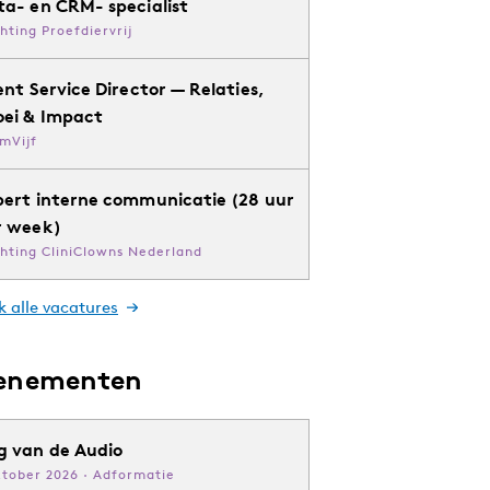
ta- en CRM- specialist
chting Proefdiervrij
ent Service Director — Relaties,
oei & Impact
mVijf
pert interne communicatie (28 uur
r week)
chting CliniClowns Nederland
k alle vacatures
enementen
g van de Audio
ktober 2026 · Adformatie