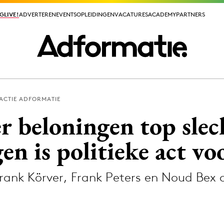
GLIVE!
GLIVE!
ADVERTEREN
ADVERTEREN
EVENTS
EVENTS
OPLEIDINGEN
OPLEIDINGEN
VACATURES
VACATURES
ACADEMY
ACADEMY
PARTNERS
PARTNERS
ACTIE ADFORMATIE
ieuws app
er beloningen top slec
gen is politieke act v
ank Körver, Frank Peters en Noud Bex 
Media
ormation
Merkstrategie
PR