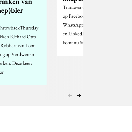
rinken van
Transavia was al actief
nep)bier
op Facebook, Twitter,
WhatsApp, Instagram
hrowbackThursday
en LinkedIn en daar
ikken Richard Otto
komt nu Snapchat bij.
 Robbert van Loon
rug op Verdwenen
rken. Deze keer:
or