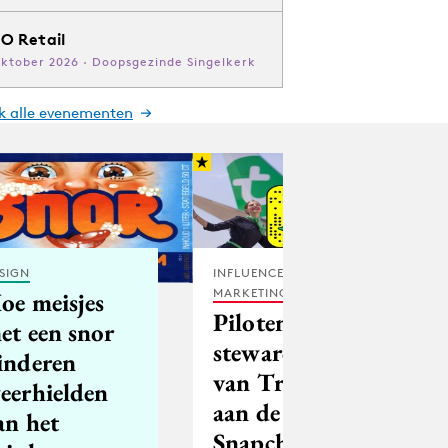
O Retail
oktober 2026 · Doopsgezinde Singelkerk
jk alle evenementen
SIGN
INFLUENCER
MARKETING
oe meisjes
Piloten en
et een snor
stewardessen
inderen
van Transavia
eerhielden
aan de
an het
Snapchat