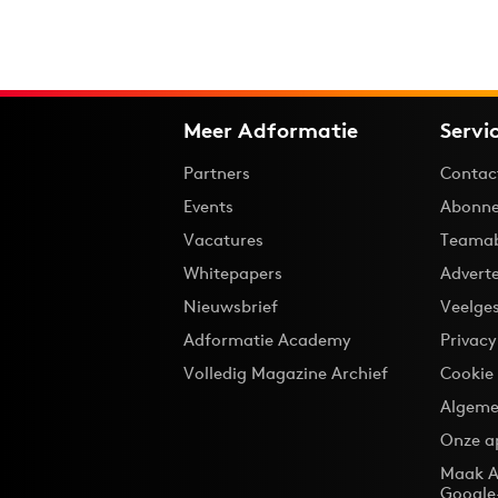
Meer Adformatie
Servi
Partners
Contac
Events
Abonne
Vacatures
Teama
Whitepapers
Advert
Nieuwsbrief
Veelge
Adformatie Academy
Privac
Volledig Magazine Archief
Cookie
Algeme
Onze a
Maak A
Google