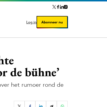
Log in
Log in
Abonneer nu
Abonneer nu
hte
oor de bühne’
over het rumoer rond de