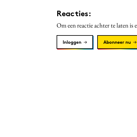
Reacties:
Om een reactie achter te laten is 
Inloggen
Abonneer nu