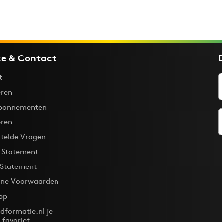
ce & Contact
t
ren
bonnementen
eren
stelde Vragen
y Statement
 Statement
ne Voorwaarden
pp
dformatie.nl je
-favoriet