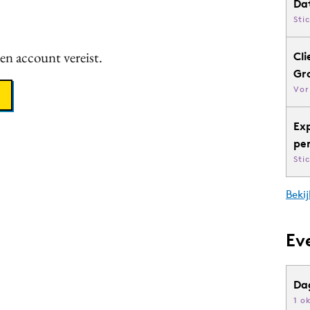
Da
Sti
een account vereist.
Cli
Gr
Vor
Ex
pe
Sti
Bekij
Ev
Da
1 o