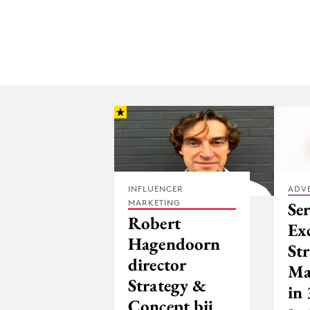
INFLUENCER
ADV
MARKETING
Ser
Robert
Exc
Hagendoorn
St
director
Ma
Strategy &
in
Concept bij