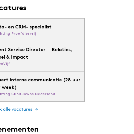
catures
ta- en CRM- specialist
chting Proefdiervrij
ent Service Director — Relaties,
oei & Impact
mVijf
pert interne communicatie (28 uur
r week)
chting CliniClowns Nederland
k alle vacatures
enementen