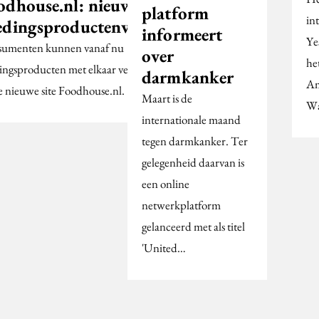
odhouse.nl: nieuwe
platform
in
edingsproductenvergelijker
informeert
Ye
umenten kunnen vanaf nu
over
he
ingsproducten met elkaar vergelijken
darmkanker
Am
e nieuwe site Foodhouse.nl.
Maart is de
Wa
internationale maand
tegen darmkanker. Ter
gelegenheid daarvan is
een online
netwerkplatform
gelanceerd met als titel
'United…