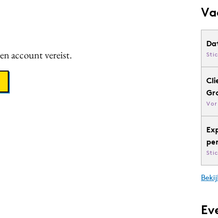
Va
Da
een account vereist.
Sti
Cli
Gr
Vor
Ex
pe
Sti
Bekij
Ev