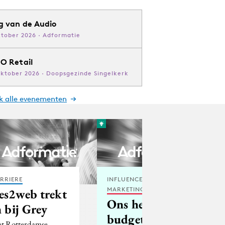
g van de Audio
ktober 2026 · Adformatie
O Retail
oktober 2026 · Doopsgezinde Singelkerk
jk alle evenementen
RRIERE
INFLUENCER
MARKETING
es2web trekt
Ons hele
n bij Grey
budget gaat
t Rotterdamse