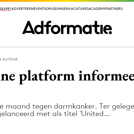
GLIVE!
GLIVE!
ADVERTEREN
ADVERTEREN
EVENTS
EVENTS
OPLEIDINGEN
OPLEIDINGEN
VACATURES
VACATURES
ACADEMY
ACADEMY
PARTNERS
PARTNERS
N AUTEUR
ieuws app
ine platform informee
ale maand tegen darmkanker. Ter gelege
Media
elanceerd met als titel 'United…
ormation
Merkstrategie
PR