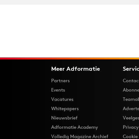
Meer Adformatie
Servi
Partners
Contac
Events
Abonne
Vacatures
Teama
Whitepapers
Advert
Nieuwsbrief
Veelge
Adformatie Academy
Privac
Volledig Magazine Archief
Cookie