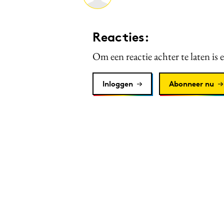
Reacties:
Om een reactie achter te laten is 
Inloggen
Abonneer nu