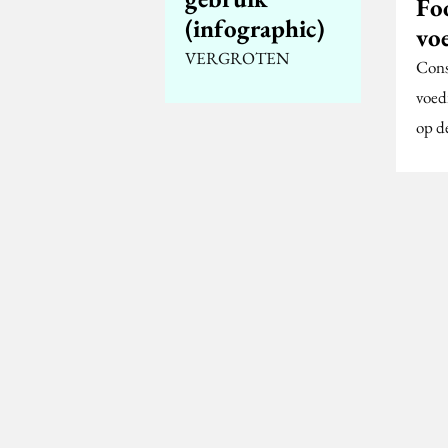
Fo
(infographic)
vo
VERGROTEN
Cons
voed
op d