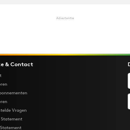
Advertentie
ce & Contact
t
ren
bonnementen
eren
stelde Vragen
y Statement
 Statement