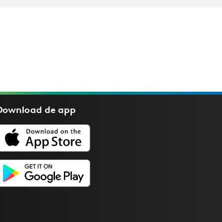
Download de
app