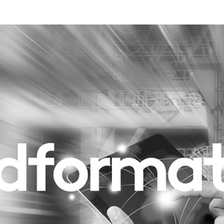
Programmatic
ering
Purpose Marketing
keting
Reputatie & crisis
nicatie