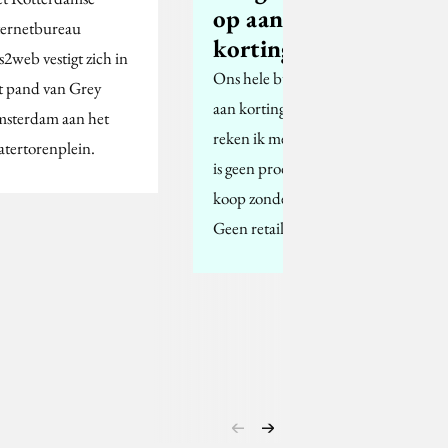
op aan
ternetbureau
korting…
s2web vestigt zich in
Ons hele budget gaat op
t pand van Grey
aan korting... Of: hoe
sterdam aan het
reken ik mezelf arm! Er
tertorenplein.
is geen product meer te
koop zonder korting.
Geen retailer…