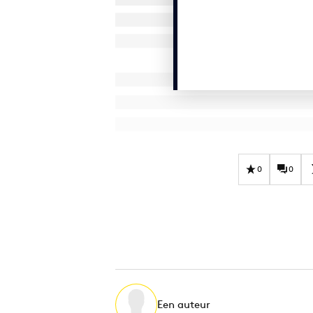
0
0
Een auteur