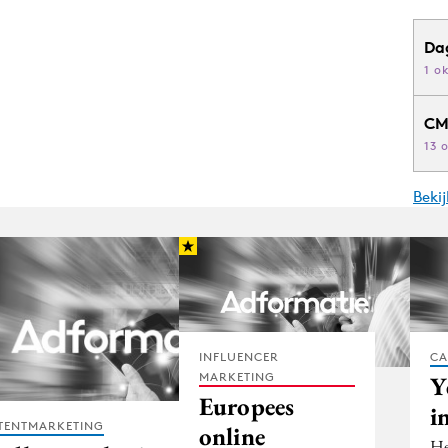
Da
1 o
CM
13 
Beki
INFLUENCER
CA
MARKETING
Y
Europees
i
TENTMARKETING
online
He