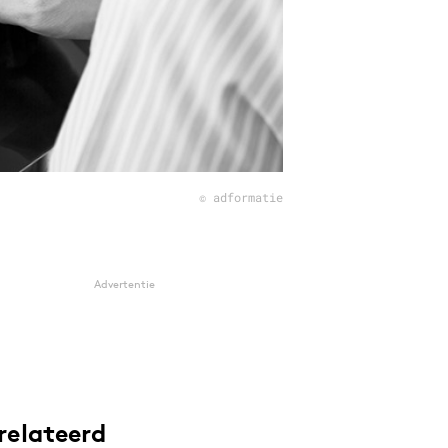
© adformatie
Advertentie
relateerd