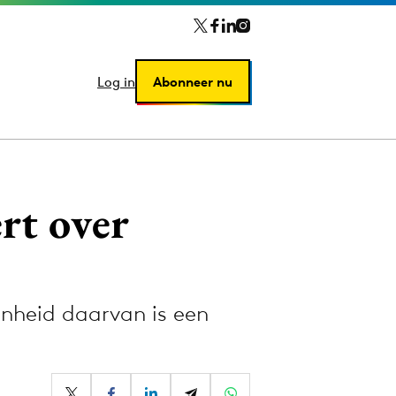
Log in
Log in
Abonneer nu
Abonneer nu
rt over
nheid daarvan is een