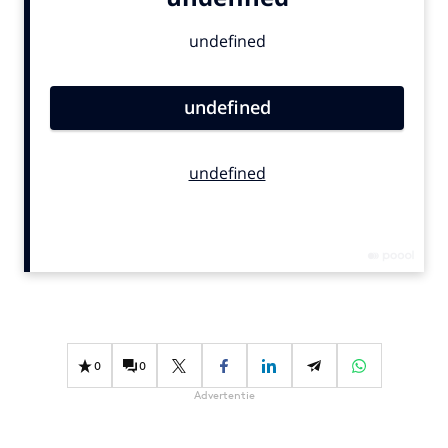
Bureaus
Campagnes
Carriere
Contentmarketing
Craft
Customer Experience
Data & Insights
Design
Digital transformation
Diversiteit
Effectiviteit
Gedragsverandering
0
0
Influencer marketing
Advertentie
Interne communicatie
Martech