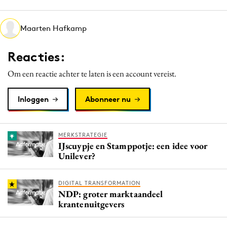
Media
Merkstrategie
Maarten Hafkamp
PR
Reacties:
Programmatic
Purpose Marketing
Om een reactie achter te laten is een account vereist.
Reputatie & crisis
Inloggen
Abonneer nu
MERKSTRATEGIE
IJscuypje en Stamppotje: een idee voor
Unilever?
DIGITAL TRANSFORMATION
NDP: groter marktaandeel
krantenuitgevers