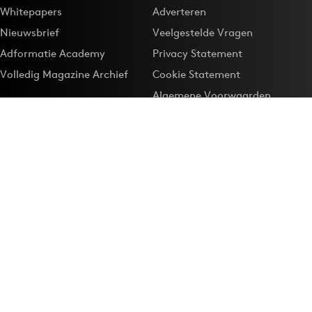
Whitepapers
Adverteren
Nieuwsbrief
Veelgestelde Vragen
Adformatie Academy
Privacy Statement
Volledig Magazine Archief
Cookie Statement
Algemene Voorwaarden
Onze app
Maak Adformatie.nl je
Google-favoriet
Privacyinstellingen
Download de
Adformatie Nieuws App