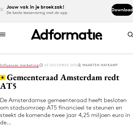
Jouw vak in je broekzak!
Download
De beste leeservaring met de app
Abonneer nu
Abonneer nu
Influencer marketing
20 DECEMBER 2010
MAARTEN HAFKAMP
Log in
Gemeenteraad Amsterdam redt
AT5
Download de app
Volg het laatste nieuws via de Adformatie
De Amsterdamse gemeenteraad heeft besloten
om stadsomroep AT5 financieel te steunen en
Nieuws app
steekt de komende twee jaar 4,25 miljoen euro in
de…