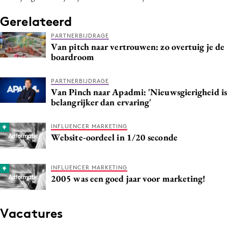
Media
Gerelateerd
Merkstrategie
PARTNERBIJDRAGE
PR
Van pitch naar vertrouwen: zo overtuig je de
boardroom
Programmatic
Purpose Marketing
PARTNERBIJDRAGE
Reputatie & crisis
Van Pinch naar Apadmi: 'Nieuwsgierigheid is
belangrijker dan ervaring'
INFLUENCER MARKETING
Website-oordeel in 1/20 seconde
INFLUENCER MARKETING
2005 was een goed jaar voor marketing!
Vacatures