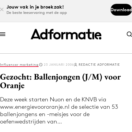
Jouw vak in je broekzak!
Download
De beste leeservaring met de app
Abonneer nu
Abonneer nu
Influencer marketing
23 JANUARI 2006
REDACTIE ADFORMATIE
Log in
Gezocht: Ballenjongen (J/M) voor
Oranje
Download de app
Volg het laatste nieuws via de Adformatie
Deze week starten Nuon en de KNVB via
www.energievoororanje.nl de selectie van 53
Nieuws app
ballenjongens en -meisjes voor de
oefenwedstrijden van…