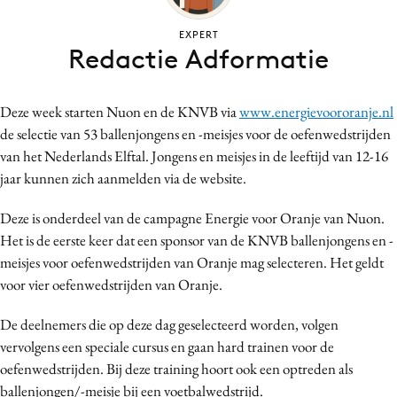
Bureaus
EXPERT
Campagnes
Redactie Adformatie
Carriere
Contentmarketing
Deze week starten Nuon en de KNVB via
www.energievoororanje.nl
Craft
de selectie van 53 ballenjongens en -meisjes voor de oefenwedstrijden
Customer Experience
van het Nederlands Elftal. Jongens en meisjes in de leeftijd van 12-16
Data & Insights
jaar kunnen zich aanmelden via de website.
Design
Deze is onderdeel van de campagne Energie voor Oranje van Nuon.
Digital transformation
Het is de eerste keer dat een sponsor van de KNVB ballenjongens en -
Diversiteit
meisjes voor oefenwedstrijden van Oranje mag selecteren. Het geldt
Effectiviteit
voor vier oefenwedstrijden van Oranje.
Gedragsverandering
De deelnemers die op deze dag geselecteerd worden, volgen
Influencer marketing
vervolgens een speciale cursus en gaan hard trainen voor de
Interne communicatie
oefenwedstrijden. Bij deze training hoort ook een optreden als
Martech
ballenjongen/-meisje bij een voetbalwedstrijd.