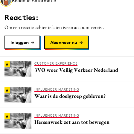
Redactie Adformatie
Media
Merkstrategie
Reacties:
PR
Om een reactie achter te laten is een account vereist.
Programmatic
Purpose Marketing
Inloggen
Abonneer nu
Reputatie & crisis
CUSTOMER EXPERIENCE
3VO weer Veilig Verkeer Nederland
INFLUENCER MARKETING
Waar is de doelgroep gebleven?
INFLUENCER MARKETING
Hersenweek zet aan tot bewegen