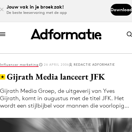
Jouw vak in je broekzak!
Download
De beste leeservaring met de app
Abonneer nu
Abonneer nu
Influencer marketing
26 APRIL 2006
REDACTIE ADFORMATIE
Log in
Gijrath Media lanceert JFK
Gijrath Media Groep, de uitgeverij van Yves
Download de app
Gijrath, komt in augustus met de titel JFK. Het
Volg het laatste nieuws via de Adformatie
wordt een stijlbijbel voor mannen die voorlopig…
Nieuws app