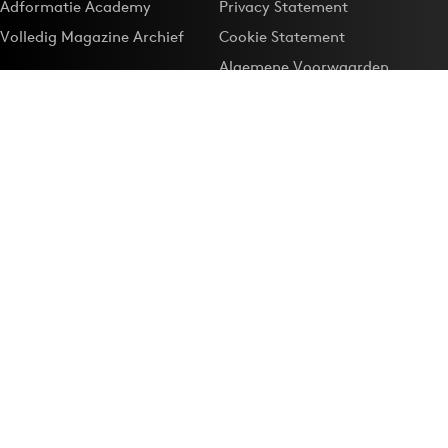
Adformatie Academy
Privacy Statement
Volledig Magazine Archief
Cookie Statement
Algemene Voorwaarden
Onze app
Maak Adformatie.nl je
Google-favoriet
Privacyinstellingen
Download de
Adformatie Nieuws App