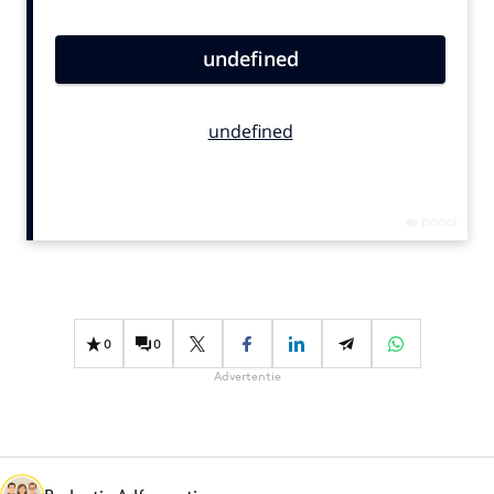
Bureaus
Campagnes
Carriere
Contentmarketing
Craft
Customer Experience
Data & Insights
Design
Digital transformation
Diversiteit
0
0
Effectiviteit
Advertentie
Gedragsverandering
Influencer marketing
Interne communicatie
Martech