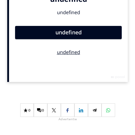
Bureaus
Campagnes
Carriere
Contentmarketing
Craft
Customer Experience
Data & Insights
Design
Digital transformation
Diversiteit
Effectiviteit
Gedragsverandering
0
0
Influencer marketing
Advertentie
Interne communicatie
Martech