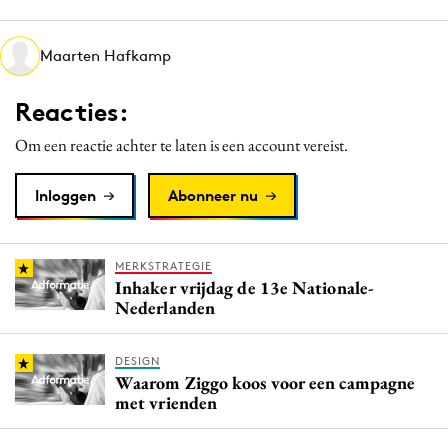
Media
Merkstrategie
Maarten Hafkamp
PR
Reacties:
Programmatic
Purpose Marketing
Om een reactie achter te laten is een account vereist.
Reputatie & crisis
Inloggen
Abonneer nu
MERKSTRATEGIE
Inhaker vrijdag de 13e Nationale-
Nederlanden
DESIGN
Waarom Ziggo koos voor een campagne
met vrienden