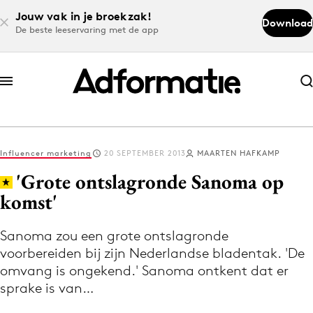
Jouw vak in je broekzak!
Download
De beste leeservaring met de app
Abonneer nu
Abonneer nu
Influencer marketing
20 SEPTEMBER 2013
MAARTEN HAFKAMP
Log in
'Grote ontslagronde Sanoma op
komst'
Download de app
Volg het laatste nieuws via de Adformatie
Sanoma zou een grote ontslagronde
voorbereiden bij zijn Nederlandse bladentak. 'De
Nieuws app
omvang is ongekend.' Sanoma ontkent dat er
sprake is van…