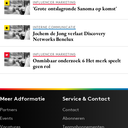
INFLUENCER MARKETING
'Grote ontslagronde Sanoma op komst'
INTERNE COMMUNICATIE
Jochem de Jong verlaat Discovery
Networks Benelux
INFLUENCER MARKETING
Onmisbaar onderzoek 6 Het merk speelt
geen rol
Meer Adformatie
Service & Contact
Partners
Contact
Events
Abonneren
Vacatures
Teamabonnementen