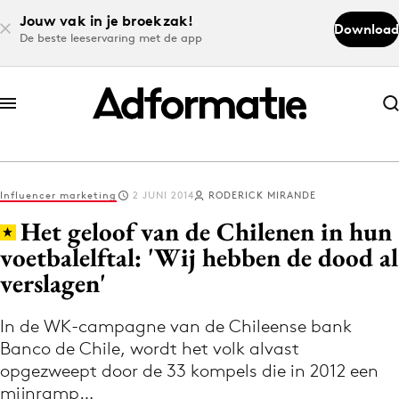
Jouw vak in je broekzak!
Download
De beste leeservaring met de app
Abonneer nu
Abonneer nu
Influencer marketing
2 JUNI 2014
RODERICK MIRANDE
Log in
Het geloof van de Chilenen in hun
voetbalelftal: 'Wij hebben de dood al
verslagen'
Download de app
Volg het laatste nieuws via de Adformatie
In de WK-campagne van de Chileense bank
Nieuws app
Banco de Chile, wordt het volk alvast
opgezweept door de 33 kompels die in 2012 een
mijnramp…