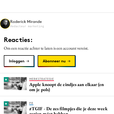
Media
Merkstrategie
PR
Roderick Mirande
Redacteur marketing
Programmatic
Purpose Marketing
Reacties:
Reputatie & crisis
Om een reactie achter te laten is een account vereist.
Inloggen
Abonneer nu
MERKSTRATEGIE
Apple knoopt de eindjes aan elkaar (en
om je pols)
PR
#TGIF - De zes filmpjes die je deze week
gezien móet hebben