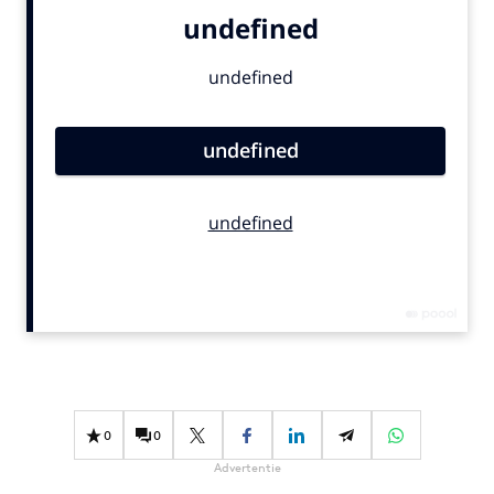
Bureaus
Campagnes
Carriere
Contentmarketing
Craft
Customer Experience
Data & Insights
Design
Digital transformation
Diversiteit
Effectiviteit
Gedragsverandering
Influencer marketing
0
0
Interne communicatie
Advertentie
Martech