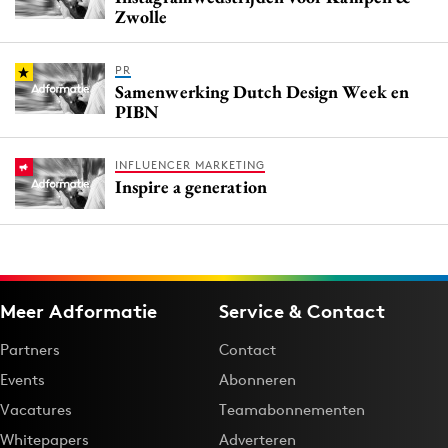
Zwolle
PR
Samenwerking Dutch Design Week en
PIBN
INFLUENCER MARKETING
Inspire a generation
Meer Adformatie
Service & Contact
Partners
Contact
Events
Abonneren
Vacatures
Teamabonnementen
Whitepapers
Adverteren