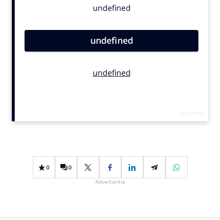
Bureaus
Campagnes
Carriere
Contentmarketing
Craft
Customer Experience
Data & Insights
Design
Digital transformation
Diversiteit
Effectiviteit
0
0
Gedragsverandering
Advertentie
Influencer marketing
Interne communicatie
Martech