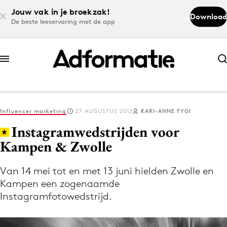
Jouw vak in je broekzak!
Download
De beste leeservaring met de app
Abonneer nu
Abonneer nu
Influencer marketing
27 AUGUSTUS 2012
KARI-ANNE FYGI
Log in
Instagramwedstrijden voor
Kampen & Zwolle
Download de app
Volg het laatste nieuws via de Adformatie
Van 14 mei tot en met 13 juni hielden Zwolle en
Kampen een zogenaamde
Nieuws app
Instagramfotowedstrijd.