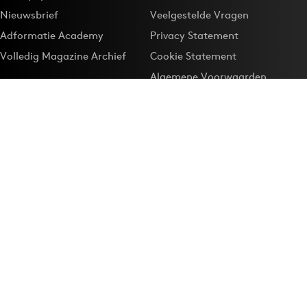
Nieuwsbrief
Veelgestelde Vragen
Adformatie Academy
Privacy Statement
Volledig Magazine Archief
Cookie Statement
Algemene Voorwaarden
Onze app
Maak Adformatie.nl je
Google-favoriet
Privacyinstellingen
Download de
Adformatie Nieuws App