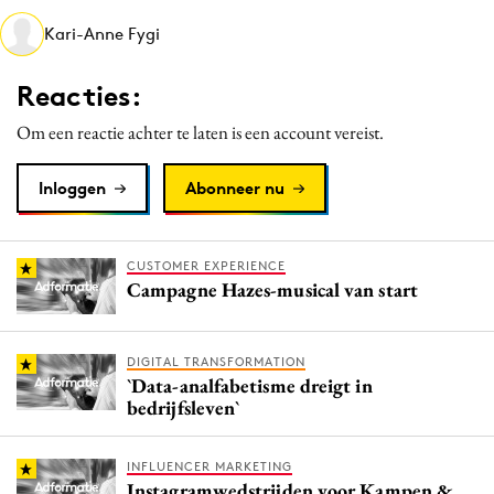
Media
Kari-Anne Fygi
Merkstrategie
Reacties:
PR
Programmatic
Om een reactie achter te laten is een account vereist.
Purpose Marketing
Inloggen
Abonneer nu
Reputatie & crisis
CUSTOMER EXPERIENCE
Campagne Hazes-musical van start
DIGITAL TRANSFORMATION
`Data-analfabetisme dreigt in
bedrijfsleven`
INFLUENCER MARKETING
Instagramwedstrijden voor Kampen &