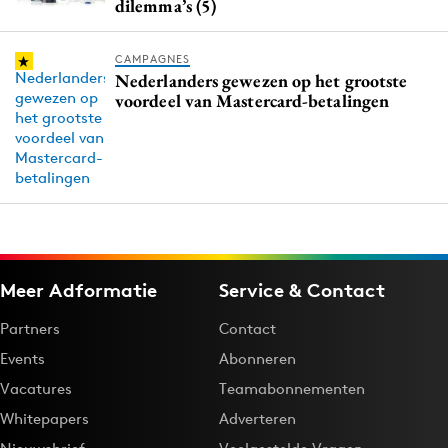
dilemma’s (5)
CAMPAGNES
Nederlanders gewezen op het grootste
voordeel van Mastercard-betalingen
Meer Adformatie
Service & Contact
Partners
Contact
Events
Abonneren
Vacatures
Teamabonnementen
Whitepapers
Adverteren