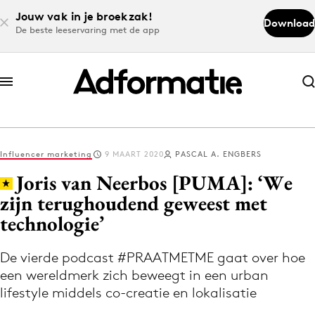
Jouw vak in je broekzak!
Download
De beste leeservaring met de app
Abonneer nu
Abonneer nu
Influencer marketing
9 MAART 2020
PASCAL A. ENGBERS
Log in
Joris van Neerbos [PUMA]: ‘We
zijn terughoudend geweest met
technologie’
Download de app
Volg het laatste nieuws via de Adformatie
De vierde podcast #PRAATMETME gaat over hoe
Nieuws app
een wereldmerk zich beweegt in een urban
lifestyle middels co-creatie en lokalisatie