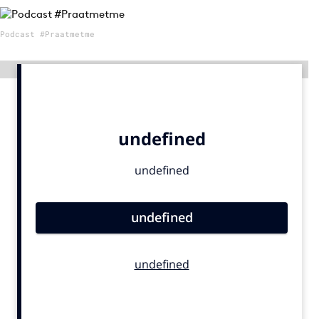
Podcast #Praatmetme
Menu
Advertentie
Home
9 sept: GenAI-training
12 nov: MarketingLive!
Adverteren
Events
Opleidingen
Vacatures
Academy
Partners
Topics
Artificial Intelligence