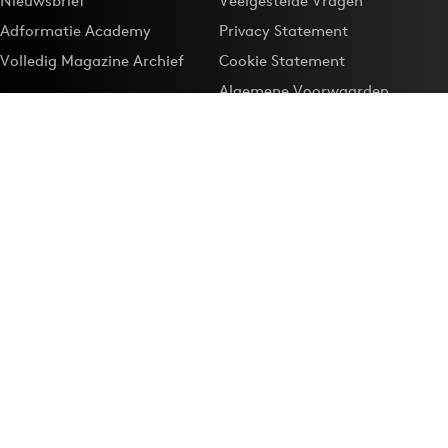
Nieuwsbrief
Veelgestelde Vragen
Adformatie Academy
Privacy Statement
Volledig Magazine Archief
Cookie Statement
Algemene Voorwaarden
Onze app
Maak Adformatie.nl je
Google-favoriet
Privacyinstellingen
Download de
Adformatie Nieuws App