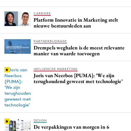
Media
CARRIERE
Merkstrategie
Platform Innovatie in Marketing stelt
PR
nieuwe bestuursleden aan
Programmatic
Purpose Marketing
PARTNERBIJDRAGE
Drempels weghalen is de meest relevante
Reputatie & crisis
manier van waarde toevoegen
INFLUENCER MARKETING
Joris van Neerbos [PUMA]: ‘We zijn
terughoudend geweest met technologie’
DESIGN
De verpakkingen van morgen in 6