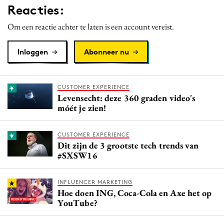
Reacties:
Media
Merkstrategie
Om een reactie achter te laten is een account vereist.
PR
Inloggen
Abonneer nu
Programmatic
Purpose Marketing
Reputatie & crisis
CUSTOMER EXPERIENCE
Levensecht: deze 360 graden video's
móét je zien!
CUSTOMER EXPERIENCE
Dit zijn de 3 grootste tech trends van
#SXSW16
INFLUENCER MARKETING
Hoe doen ING, Coca-Cola en Axe het op
YouTube?