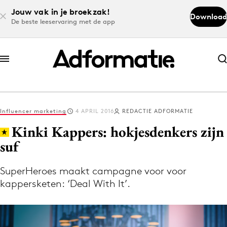
Jouw vak in je broekzak!
Download
De beste leeservaring met de app
Abonneer nu
Abonneer nu
Influencer marketing
4 APRIL 2016
REDACTIE ADFORMATIE
Log in
Kinki Kappers: hokjesdenkers zijn
suf
Download de app
Volg het laatste nieuws via de Adformatie
SuperHeroes maakt campagne voor voor
kappersketen: ‘Deal With It’.
Nieuws app