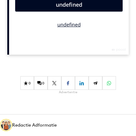
Bureaus
Campagnes
Carriere
Contentmarketing
Craft
Customer Experience
Data & Insights
Design
Digital transformation
0
0
Diversiteit
Advertentie
Effectiviteit
Gedragsverandering
Influencer marketing
Interne communicatie
Redactie Adformatie
Martech