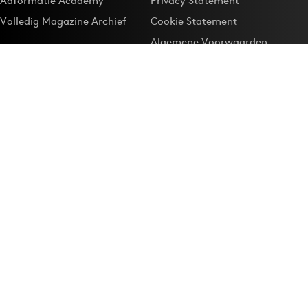
Adformatie Academy
Privacy Statement
Volledig Magazine Archief
Cookie Statement
Algemene Voorwaarden
Onze app
Maak Adformatie.nl je
Google-favoriet
Privacyinstellingen
Download de
Adformatie Nieuws App