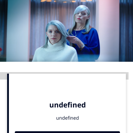
Menu
Home
9 sept: GenAI-training
12 nov: MarketingLive!
Adverteren
Events
Advertentie
Opleidingen
Vacatures
Academy
Partners
Topics
Artificial Intelligence