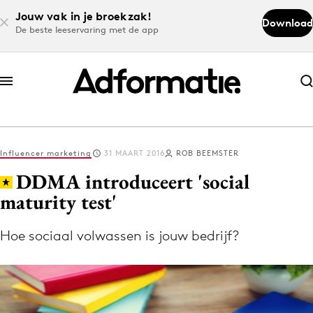
Jouw vak in je broekzak!
Download
De beste leeservaring met de app
Abonneer nu
Abonneer nu
Influencer marketing
31 MAART 2016
ROB BEEMSTER
Log in
DDMA introduceert 'social
maturity test'
Download de app
Volg het laatste nieuws via de Adformatie
Hoe sociaal volwassen is jouw bedrijf?
Nieuws app