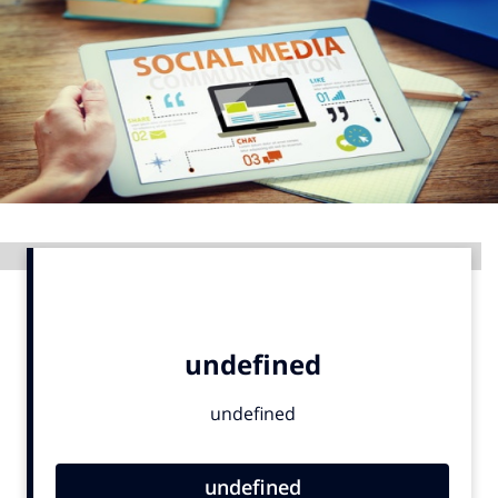
Menu
Home
9 sept: GenAI-training
12 nov: MarketingLive!
Adverteren
Advertentie
Events
Opleidingen
Vacatures
Academy
Partners
Topics
Artificial Intelligence