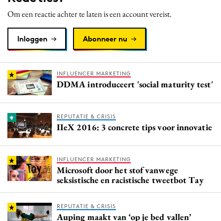
Media
Om een reactie achter te laten is een account vereist.
Merkstrategie
Inloggen
Abonneer nu
PR
Programmatic
Purpose Marketing
INFLUENCER MARKETING
DDMA introduceert 'social maturity test'
Reputatie & crisis
REPUTATIE & CRISIS
IIeX 2016: 3 concrete tips voor innovatie
INFLUENCER MARKETING
Microsoft door het stof vanwege
seksistische en racistische tweetbot Tay
REPUTATIE & CRISIS
Auping maakt van ‘op je bed vallen’