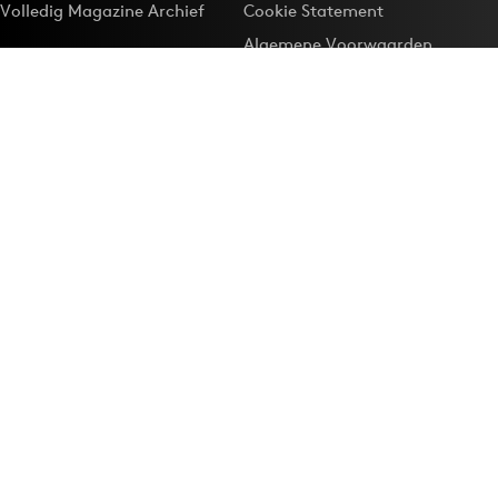
Volledig Magazine Archief
Cookie Statement
Algemene Voorwaarden
Onze app
Maak Adformatie.nl je
Google-favoriet
Privacyinstellingen
Download de
Adformatie Nieuws App