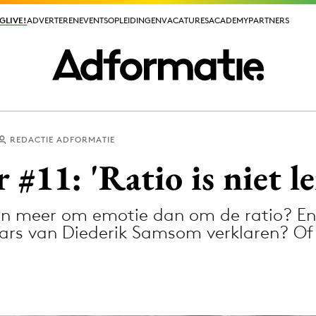
GLIVE!
GLIVE!
ADVERTEREN
ADVERTEREN
EVENTS
EVENTS
OPLEIDINGEN
OPLEIDINGEN
VACATURES
VACATURES
ACADEMY
ACADEMY
PARTNERS
PARTNERS
REDACTIE ADFORMATIE
ieuws app
11: 'Ratio is niet l
gen meer om emotie dan om de ratio? En
rs van Diederik Samsom verklaren? O
Media
ormation
Merkstrategie
PR