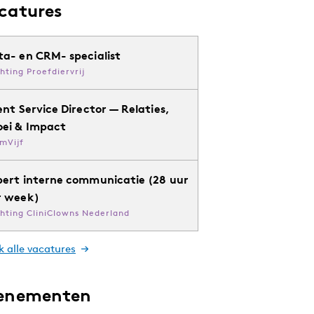
catures
ta- en CRM- specialist
chting Proefdiervrij
ent Service Director — Relaties,
oei & Impact
mVijf
pert interne communicatie (28 uur
r week)
chting CliniClowns Nederland
k alle vacatures
enementen