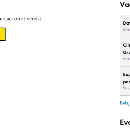
Va
een account vereist.
Da
Sti
Cli
Gr
Vor
Ex
pe
Sti
Bekij
Ev