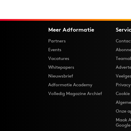
Meer Adformatie
Servi
Partners
Contac
Events
Abonne
Vacatures
Teama
Whitepapers
Advert
Nieuwsbrief
Veelge
Adformatie Academy
Privac
Volledig Magazine Archief
Cookie
Algeme
Onze a
Maak A
Google