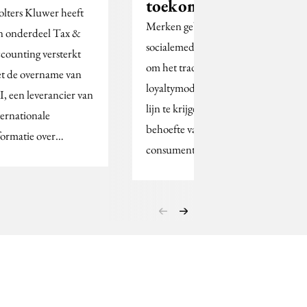
toekomst
lters Kluwer heeft
Merken gebruiken
jn onderdeel Tax &
socialemediaplatformen
counting versterkt
om het traditionele
t de overname van
loyaltymodel meer in
I, een leverancier van
lijn te krijgen met de
ternationale
behoefte van de
formatie over…
consument aan…