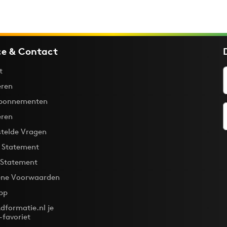
ce & Contact
t
ren
bonnementen
eren
stelde Vragen
y Statement
 Statement
ne Voorwaarden
pp
dformatie.nl je
-favoriet