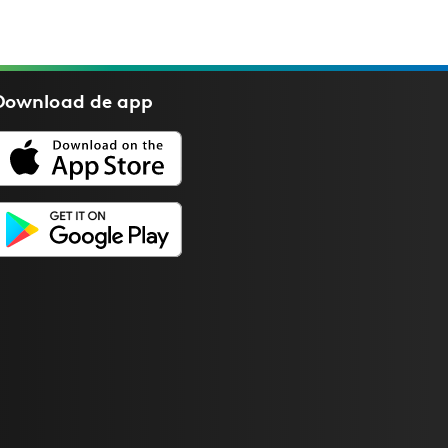
Download de
app