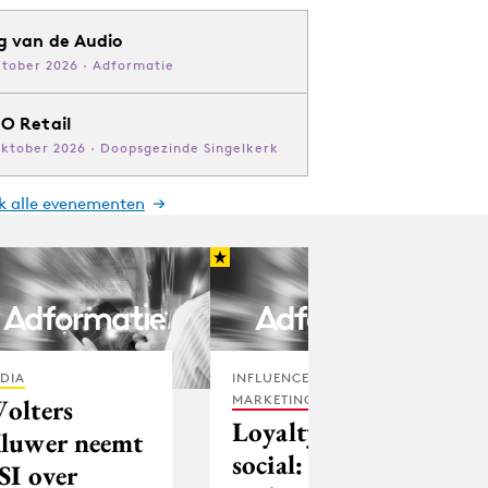
g van de Audio
ktober 2026 · Adformatie
O Retail
oktober 2026 · Doopsgezinde Singelkerk
jk alle evenementen
DIA
INFLUENCER
MARKETING
olters
Loyalty &
luwer neemt
social: de
SI over