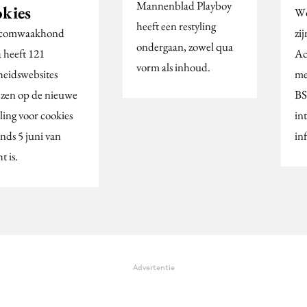
Mannenblad Playboy
okies
Wo
heeft een restyling
ecomwaakhond
zi
ondergaan, zowel qua
 heeft 121
Ac
vorm als inhoud.
heidswebsites
me
zen op de nieuwe
BS
ling voor cookies
in
inds 5 juni van
in
t is.
Advertentie