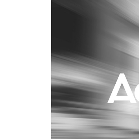
Carriere
Effectiviteit
Contentmarketing
Gedragsverand
Craft
Influencer mar
Customer Experience
Interne commu
Data & Insights
Martech