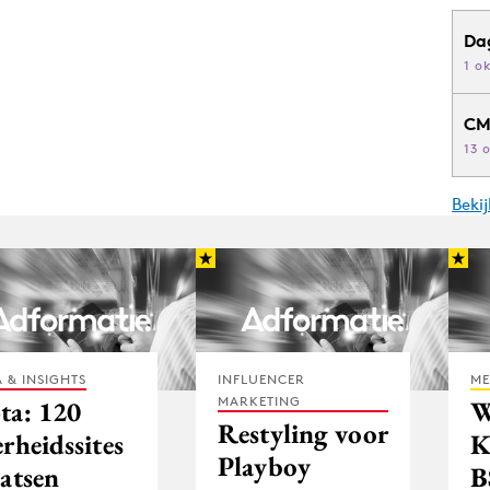
Da
1 o
CM
13 
Beki
 & INSIGHTS
INFLUENCER
ME
MARKETING
ta: 120
W
Restyling voor
rheidssites
K
Playboy
aatsen
B