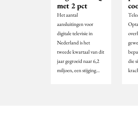
met 2 pct
co
Het aantal
Tel
aansluitingen voor
Opta
digitale televisie in
over
Nederland is het
gewe
tweede kwartaal van dit
bepa
jaar gegroeid naar 6,2
die s
miljoen, een stijging…
krach