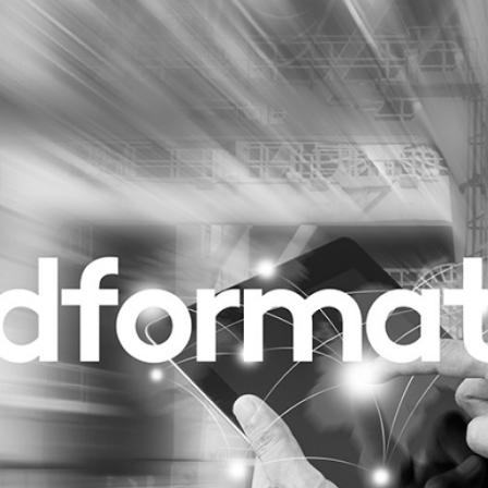
Programmatic
ering
Purpose Marketing
keting
Reputatie & crisis
nicatie