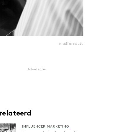
© adformatie
Advertentie
relateerd
INFLUENCER MARKETING