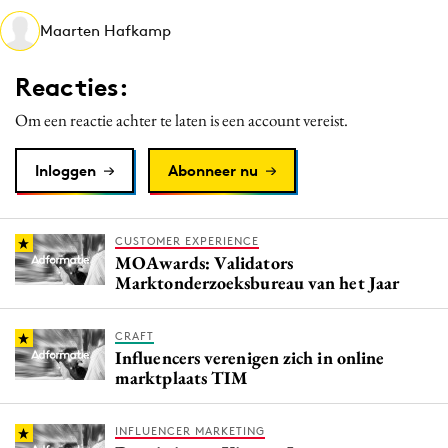
Media
Maarten Hafkamp
Merkstrategie
Reacties:
PR
Programmatic
Om een reactie achter te laten is een account vereist.
Purpose Marketing
Inloggen
Abonneer nu
Reputatie & crisis
CUSTOMER EXPERIENCE
MOAwards: Validators
Marktonderzoeksbureau van het Jaar
CRAFT
Influencers verenigen zich in online
marktplaats TIM
INFLUENCER MARKETING