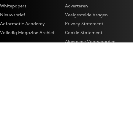
Whitepapers
Adverteren
Nieuwsbrief
Veelgestelde Vragen
Adformatie Academy
Privacy Statement
Volledig Magazine Archief
Cookie Statement
Algemene Voorwaarden
Onze app
Maak Adformatie.nl je
Google-favoriet
Privacyinstellingen
Download de
Adformatie Nieuws App