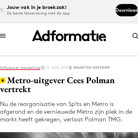
Jouw vak in je broekzak!
Download
De beste leeservaring met de app
Abonneer nu
Abonneer nu
Influencer marketing
15 JUNI 2015
MAARTEN HAFKAMP
Log in
Metro-uitgever Cees Polman
vertrekt
Download de app
Volg het laatste nieuws via de Adformatie
Nu de reorganisatie van Sp!ts en Metro is
afgerond en de vernieuwde Metro zijn plek in de
Nieuws app
markt heeft gekregen, verlaat Polman TMG.