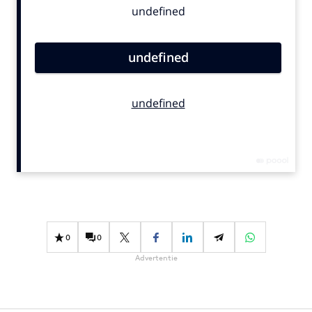
Bureaus
Campagnes
Carriere
Contentmarketing
Craft
Customer Experience
Data & Insights
Design
Digital transformation
Diversiteit
Effectiviteit
0
0
Gedragsverandering
Advertentie
Influencer marketing
Interne communicatie
Martech