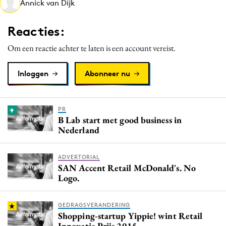
Annick van Dijk
Media
Merkstrategie
Reacties:
PR
Om een reactie achter te laten is een account vereist.
Programmatic
Purpose Marketing
Inloggen
Abonneer nu
Reputatie & crisis
PR
B Lab start met good business in
Nederland
ADVERTORIAL
SAN Accent Retail McDonald's. No
Logo.
GEDRAGSVERANDERING
Shopping-startup Yippie! wint Retail
Innovatie Prijs 2015