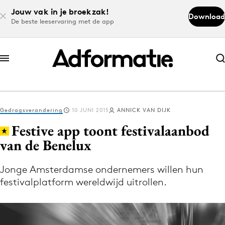
Jouw vak in je broekzak!
Download
De beste leeservaring met de app
Abonneer nu
Abonneer nu
Gedragsverandering
10 JUNI 2015
ANNICK VAN DIJK
Log in
Festive app toont festivalaanbod
van de Benelux
Download de app
Volg het laatste nieuws via de Adformatie
Jonge Amsterdamse ondernemers willen hun
festivalplatform wereldwijd uitrollen.
Nieuws app