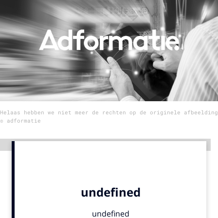
Menu
Home
9 sept: GenAI-training
12 nov: MarketingLive!
Adverteren
Helaas hebben we niet meer de rechten op de originele afbeelding
Events
© adformatie
Opleidingen
Vacatures
Advertentie
Academy
Partners
Topics
Artificial Intelligence