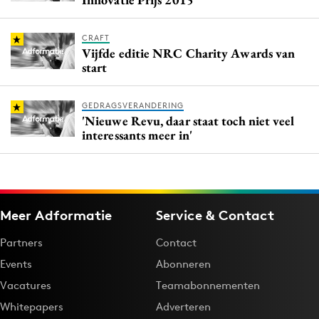
CRAFT
Vijfde editie NRC Charity Awards van
start
GEDRAGSVERANDERING
'Nieuwe Revu, daar staat toch niet veel
interessants meer in'
Meer Adformatie
Service & Contact
Partners
Contact
Events
Abonneren
Vacatures
Teamabonnementen
Whitepapers
Adverteren