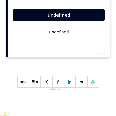
Bureaus
Campagnes
Carriere
Contentmarketing
Craft
Customer Experience
Data & Insights
Design
Digital transformation
Diversiteit
0
0
Effectiviteit
Advertentie
Gedragsverandering
Influencer marketing
Interne communicatie
Martech