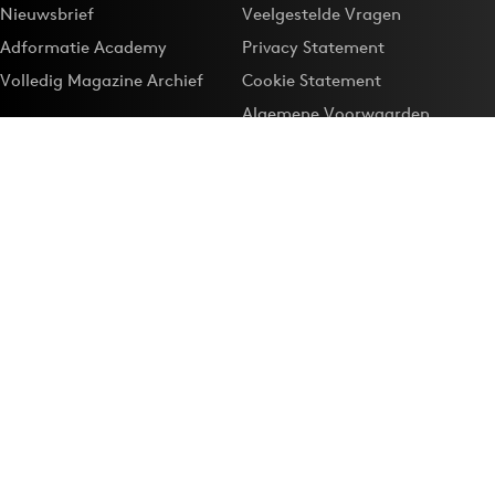
Nieuwsbrief
Veelgestelde Vragen
Adformatie Academy
Privacy Statement
Volledig Magazine Archief
Cookie Statement
Algemene Voorwaarden
Onze app
Maak Adformatie.nl je
Google-favoriet
Privacyinstellingen
Download de
Adformatie Nieuws App