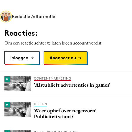
Media
Merkstrategie
Redactie Adformatie
PR
Reacties:
Programmatic
Purpose Marketing
Om een reactie achter te laten is een account vereist.
Reputatie & crisis
Inloggen
Abonneer nu
CONTENTMARKETING
'Alstublieft advertenties in games'
DESIGN
Weer ophef over negerzoen!
Publiciteitsstunt?