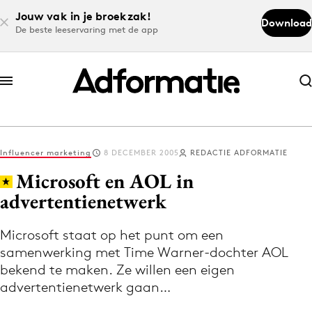
Jouw vak in je broekzak!
Download
De beste leeservaring met de app
Abonneer nu
Abonneer nu
Influencer marketing
8 DECEMBER 2005
REDACTIE ADFORMATIE
Log in
Microsoft en AOL in
advertentienetwerk
Download de app
Volg het laatste nieuws via de Adformatie
Microsoft staat op het punt om een
samenwerking met Time Warner-dochter AOL
Nieuws app
bekend te maken. Ze willen een eigen
advertentienetwerk gaan…