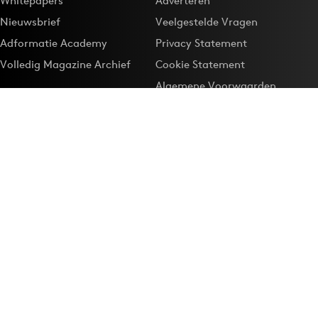
Whitepapers
Adverteren
Nieuwsbrief
Veelgestelde Vragen
Adformatie Academy
Privacy Statement
Volledig Magazine Archief
Cookie Statement
Algemene Voorwaarden
Onze app
Maak Adformatie.nl je
Google-favoriet
Privacyinstellingen
Download de
Adformatie Nieuws App