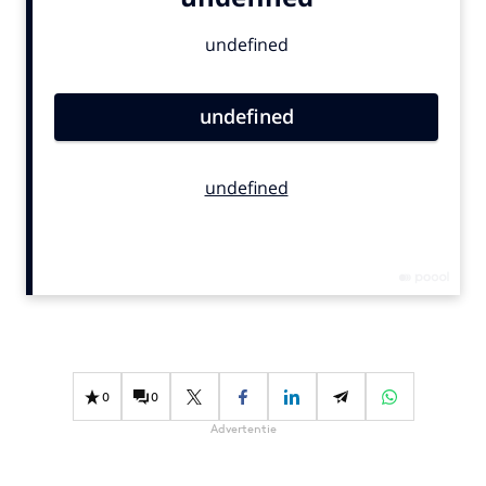
Bureaus
Campagnes
Carriere
Contentmarketing
Craft
Customer Experience
Data & Insights
Design
Digital transformation
Diversiteit
Effectiviteit
Gedragsverandering
0
0
Influencer marketing
Advertentie
Interne communicatie
Martech