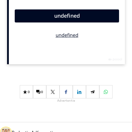
Bureaus
Campagnes
Carriere
Contentmarketing
Craft
Customer Experience
Data & Insights
Design
Digital transformation
Diversiteit
0
0
Effectiviteit
Advertentie
Gedragsverandering
Influencer marketing
Interne communicatie
Martech