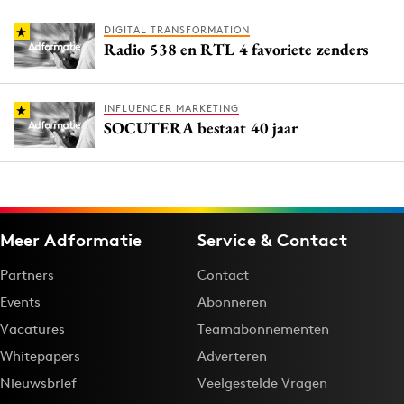
DIGITAL TRANSFORMATION
Radio 538 en RTL 4 favoriete zenders
INFLUENCER MARKETING
SOCUTERA bestaat 40 jaar
Meer Adformatie
Service & Contact
Partners
Contact
Events
Abonneren
Vacatures
Teamabonnementen
Whitepapers
Adverteren
Nieuwsbrief
Veelgestelde Vragen