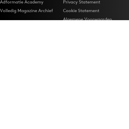
Adformatie Academy
Privacy Statement
Volledig Magazine Archief
Cookie Statement
Algemene Voorwaarden
Onze app
Maak Adformatie.nl je
Google-favoriet
Privacyinstellingen
Download de
Adformatie Nieuws App