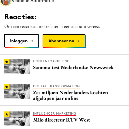
Redactie Adformatie
Media
Merkstrategie
Reacties:
PR
Om een reactie achter te laten is een account vereist.
Programmatic
Purpose Marketing
Inloggen
Abonneer nu
Reputatie & crisis
CONTENTMARKETING
Sanoma test Nederlandse Newsweek
DIGITAL TRANSFORMATION
Zes miljoen Nederlanders kochten
afgelopen jaar online
INFLUENCER MARKETING
Milo directeur RTV West