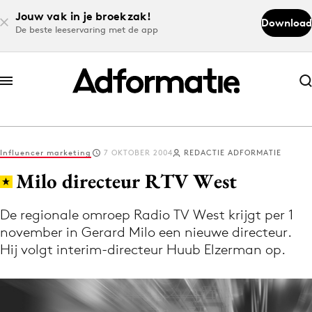
Jouw vak in je broekzak!
Download
De beste leeservaring met de app
Abonneer nu
Abonneer nu
Influencer marketing
7 OKTOBER 2004
REDACTIE ADFORMATIE
Log in
Milo directeur RTV West
De regionale omroep Radio TV West krijgt per 1
Download de app
november in Gerard Milo een nieuwe directeur.
Volg het laatste nieuws via de Adformatie
Hij volgt interim-directeur Huub Elzerman op.
Nieuws app