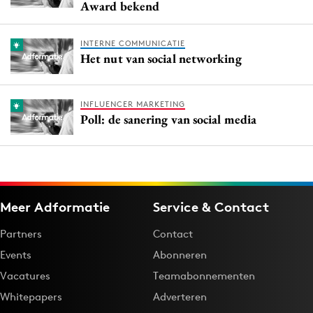
Award bekend
INTERNE COMMUNICATIE
Het nut van social networking
INFLUENCER MARKETING
Poll: de sanering van social media
Meer Adformatie
Service & Contact
Partners
Contact
Events
Abonneren
Vacatures
Teamabonnementen
Whitepapers
Adverteren