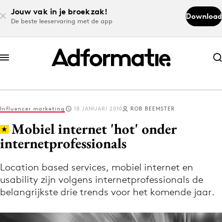
Jouw vak in je broekzak!
Download
De beste leeservaring met de app
Abonneer nu
Abonneer nu
Influencer marketing
18 JANUARI 2010
ROB BEEMSTER
Log in
Mobiel internet 'hot' onder
internetprofessionals
Download de app
Volg het laatste nieuws via de Adformatie
Location based services, mobiel internet en
usability zijn volgens internetprofessionals de
Nieuws app
belangrijkste drie trends voor het komende jaar.