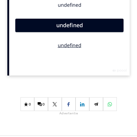
Bureaus
Campagnes
Carriere
Contentmarketing
Craft
Customer Experience
Data & Insights
Design
Digital transformation
Diversiteit
Effectiviteit
0
0
Gedragsverandering
Advertentie
Influencer marketing
Interne communicatie
Martech