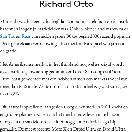
Richard Otto
Bureaus
Campagnes
Motorola was het eerste bedrijf dat een mobiele telefoon op de markt
Carriere
bracht en lange tijd marktleider was. Ook in Nederland waren oa de
Contentmarketing
StarTac
en
Razr
van midden jaren '90 tot begin 2000 razend populair.
Craft
Door gebrek aan vernieuwing is het merk in Europa al wat jaren uit
Customer Experience
de gratie.
Data & Insights
Het Amerikaanse merk is in het thuisland nog wel aardig al wordt
Design
deze markt tegenwoordig gedomineerd door Samsung en iPhone.
Digital transformation
Deze laatst genoemde merken hebben samen een marktaandeel van
Diversiteit
meer dan 65% in de VS. Motorola's marktaandeel is gezakt van 7,2%
naar 6,8%.
Effectiviteit
Gedragsverandering
Dit laatste is opvallend, aangezien Google het merk in 2011 kocht en
Influencer marketing
er grootse plannen waren om het merk nieuw leven in te blazen.
Interne communicatie
Google heeft van Motorola echter nog geen Android slagschip
gemaakt. De meest recente Moto X en Droid Ultra en Droid Ultra
Martech