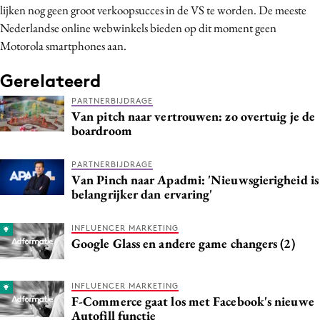
lijken nog geen groot verkoopsucces in de VS te worden. De meeste
Media
Nederlandse online webwinkels bieden op dit moment geen
Merkstrategie
Motorola smartphones aan.
PR
Gerelateerd
Programmatic
Purpose Marketing
PARTNERBIJDRAGE
Van pitch naar vertrouwen: zo overtuig je de
Reputatie & crisis
boardroom
PARTNERBIJDRAGE
Van Pinch naar Apadmi: 'Nieuwsgierigheid is
belangrijker dan ervaring'
INFLUENCER MARKETING
Google Glass en andere game changers (2)
INFLUENCER MARKETING
F-Commerce gaat los met Facebook's nieuwe
Autofill functie