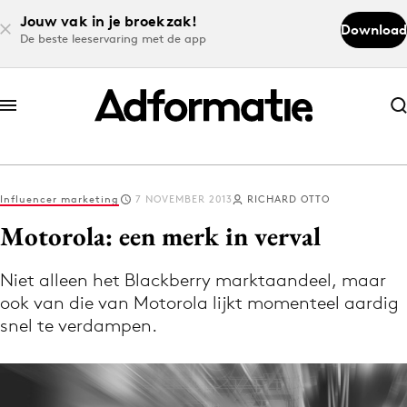
Jouw vak in je broekzak!
Download
De beste leeservaring met de app
Abonneer nu
Abonneer nu
Influencer marketing
7 NOVEMBER 2013
RICHARD OTTO
Log in
Motorola: een merk in verval
Niet alleen het Blackberry marktaandeel, maar
Download de app
ook van die van Motorola lijkt momenteel aardig
Volg het laatste nieuws via de Adformatie
snel te verdampen.
Nieuws app