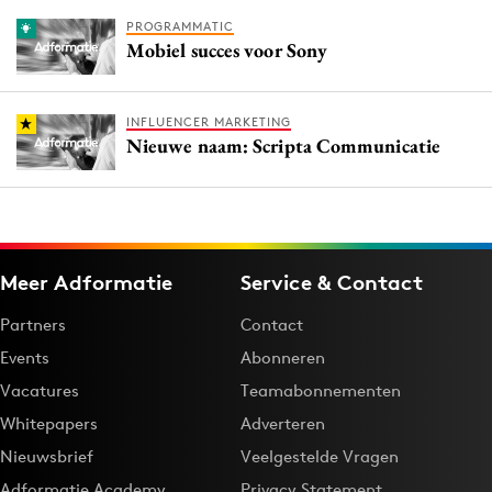
PROGRAMMATIC
Mobiel succes voor Sony
INFLUENCER MARKETING
Nieuwe naam: Scripta Communicatie
Meer Adformatie
Service & Contact
Partners
Contact
Events
Abonneren
Vacatures
Teamabonnementen
Whitepapers
Adverteren
Nieuwsbrief
Veelgestelde Vragen
Adformatie Academy
Privacy Statement